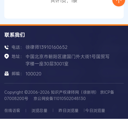
共计1页，1条
2020年根
联系我们
徐律师13910160652
电话：
地址：
中国北京市朝阳区建国门外大街1号国贸写
字楼一座30层3001室
邮编：
100020
Copyright ©2006-2026 知识产权律师网（徐新明）
京ICP备
07008200号
京公网安备11010502048130
在线访客
浏览总量
昨日浏览量
今日浏览量