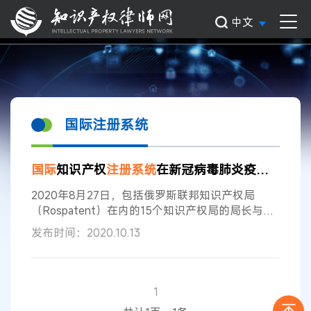
中文
国际注册系统
国际
知识产权
注册
系统
在新冠病毒肺炎疫情期间平稳运行
2020年8月27日，包括俄罗斯联邦知识产权局
（Rospatent）在内的15个知识产权局的局长与世
界知识产权组织（WIPO）总干事弗朗西斯．高锐
发布时间：2020.10.13
（Fracis Gurry）举行了一场视频会议，对暂定于
要在2020年年底之前举行的若干WIPO会议以及专
题委员会会议展开了讨论。同时，与会者还就当前
的工作以及诸多议题交换了数据。 弗朗西斯．高锐
1
在报告中提到了
国际
注册
系统
的稳定性。据统计，