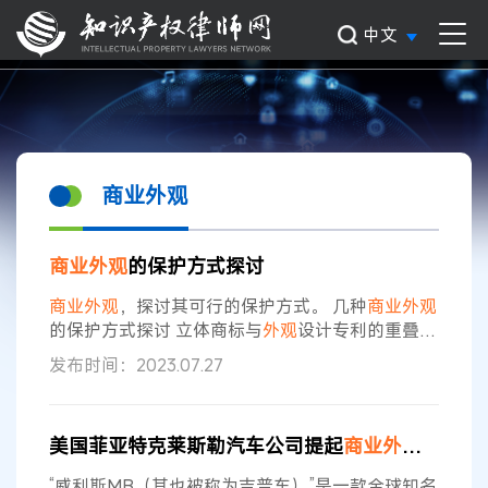
中文
商业外观
商业
外观
的保护方式探讨
商业
外观
，探讨其可行的保护方式。 几种
商业
外观
的保护方式探讨 立体商标与
外观
设计专利的重叠部
分 立体商标与
外观
设计专利保护存在重叠的部分，
发布时间：2023.07.27
大致可以分为以下三种形式。 第一种，与指定的商
品或服务项目没有直接关联，并且与之在物理形态
上可以自由分离的装饰性立体外形，如麦当劳的大
美国菲亚特克莱斯勒汽车公司提起
商业
外观
侵权诉
M型标志、米其林的“轮胎人”形象等。纯粹的标志
或形象无法获得
外观
设计专利保护，如果申请人觉
“威利斯MB（其也被称为吉普车）”是一款全球知名