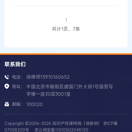
利： （一）作品； （二）发明、实用新型、
外观
设计； （三）商标； （四）地理标志； （五）
商
业
秘密； （六）集成电路布图设计； （七）植物
1
新品种； （八）法律规定的其他客体。 那么，如
共计1页，7条
何理解知识产权是专有权? 该款规定的知识产权的
客体中，是否全部都
联系我们
徐律师13910160652
电话：
地址：
中国北京市朝阳区建国门外大街1号国贸写
字楼一座30层3001室
邮编：
100020
Copyright ©2006-2026 知识产权律师网（徐新明）
京ICP备
07008200号
京公网安备11010502048130