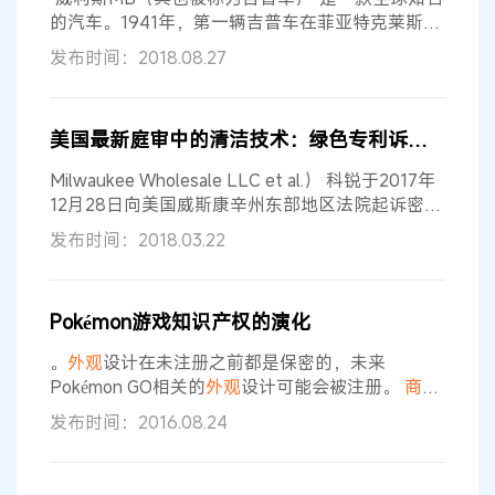
得该种
商业
外观
可能在某一种商品上被他
的汽车。1941年，第一辆吉普车在菲亚特克莱斯勒
汽车公司（FCA）的工厂中问世。 不过，FCA最近
发布时间：2018.08.27
向美国国际贸易委员会（ITC）提起了诉讼，要求
ITC立刻下令停止一款与自家吉普车“几乎完全一样”
的汽车销售业务，理由是这款汽车已经对FCA的商
美国最新庭审中的清洁技术：绿色专利诉讼案件介绍
标构成了侵权并抄袭了吉普车的
商业
外观
。而上述
这款涉及侵权的汽车叫做Roxor，其制造商是一家
Milwaukee Wholesale LLC et al.） 科锐于2017年
叫做马恒
12月28日向美国威斯康辛州东部地区法院起诉密尔
沃基批发有限责任公司。 原告诉称被告在售卖科锐
发布时间：2018.03.22
CPY 250 Canopy/Soffit灯具的仿冒品 被称为仿冒
品的产品侵犯了两个
外观
设计专利：D721,844和
D743,084，均名为“灯具”，并且该仿冒品还侵犯了
Pokémon游戏知识产权的演化
科锐产品的
商业
外观
（trade dress）。 General
。
外观
设计在未注册之前都是保密的，未来
Pokémon GO相关的
外观
设计可能会被注册。
商业
秘密
商业
秘密是另外一种类型的财产，其反映的是
发布时间：2016.08.24
权利人从不被公众所知的秘密中获得的价值和竞争
优势。Pokémon GO游戏的很多代码和算法都存储
在云中，因此用户无法以任何方式获得这些代码和