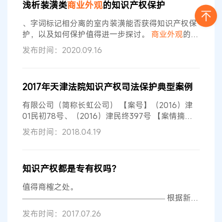
浅析装潢类
商业
外观
的知识产权保护
算法。一般来说，客户名单和其他保密的
商业
信息
都属于
商业
秘密。 专利 视频游戏的某些功能方面
、字词标记相分离的室内装潢能否获得知识产权保
也可以申请专利。任天堂拥有100多项与
护，以及如何保护值得进一步探讨。
商业
外观
的定
义与分类
商业
外观
（Trade Dress）一词来源于美
发布时间：2020.09.16
国，其本质用途与作为商标使用的词汇相同，用来
指明商品的来源。具体可分为三类：（1）包装或
容器上各元素特征的整体形象；（2）呈现给消费
2017年天津法院知识产权司法保护典型案例
者的商品或服务的任一元素的组合；（3）产品自
身的设计或者形状。但这并非穷尽式列举，因为“任
有限公司（简称长虹公司） 【案号】（2016）津
何传达意思的”可以被用作“标志”或者
01民初78号、（2016）津民终397号 【案情摘
要】 2002年沈玉杰申请了名称为“包装袋（涮霸）”
发布时间：2018.04.19
的
外观
设计专利并获得授权。1996年沈玉杰与王德
均合作投资成立天津市东源顺酱菜厂生产调料食
品，东源顺公司自2002年9月成立至2006年9月期
知识产权都是专有权吗？
间所生产的涮羊肉调料产品一直使用该专利包装
袋。沈玉杰曾于2004年向商标局申请在第30类别
值得商榷之处。
商品上注册“涮霸
—————————————————— 根据新颁
布的《民法总则》第一百二十三条第2款的规定,知
发布时间：2017.07.26
识产权是权利人依法就下列客体享有的专有的权