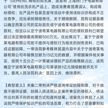
子”“SIEMENS”商标的知名度，故意将“上海西门子电器有限
公司”使用在洗衣机产品上，造成消费者混淆误认，构成商
标侵权；在产品外包装及宣传活动中使用该标识亦构成不正
当竞争，应当承担赔偿责任。关于赔偿数额，现有证据虽难
以确定西某公司的实际损失或宁波奇某电器有限公司的侵权
获利，但足以认定宁波奇某电器有限公司的侵权获利已明显
超过法定赔偿最高限额500万元。在此情况下，鉴于宁波奇
某电器有限公司拒不提供与侵权行为相关的财务资料，已构
成证据妨碍，一审法院参考媒体报道内容中关于宁波奇某电
器有限公司年销售总额为15亿元的数据，并根据案件相关事
实，按照十五分之一计算被诉侵权产品的销售额占比，进而
确定宁波奇某电器有限公司等承担1亿元赔偿数额并无不
当。最高人民法院判决：驳回上诉，维持原判。
【典型意义】本案二审判决严格适用举证妨碍制度，对于故
意不提供证据，妨碍人民法院认定案件事实的侵权人，依法
作出对其不利的处理方式和裁判结果。该案充分体现了人民
法院严格保护知识产权的司法态度，有力打击了恶意攀附知