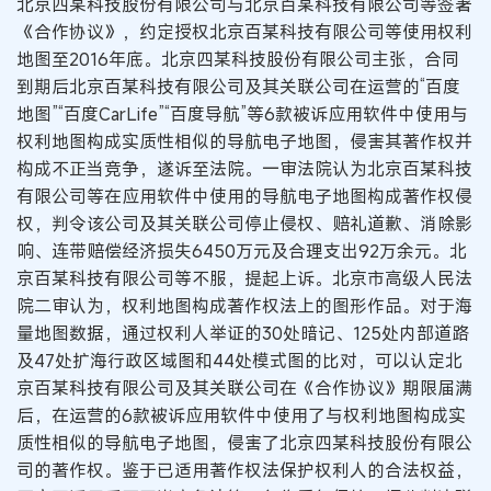
北京四某科技股份有限公司与北京百某科技有限公司等签署
《合作协议》，约定授权北京百某科技有限公司等使用权利
地图至2016年底。北京四某科技股份有限公司主张，合同
到期后北京百某科技有限公司及其关联公司在运营的“百度
地图”“百度CarLife”“百度导航”等6款被诉应用软件中使用与
权利地图构成实质性相似的导航电子地图，侵害其著作权并
构成不正当竞争，遂诉至法院。一审法院认为北京百某科技
有限公司等在应用软件中使用的导航电子地图构成著作权侵
权，判令该公司及其关联公司停止侵权、赔礼道歉、消除影
响、连带赔偿经济损失6450万元及合理支出92万余元。北
京百某科技有限公司等不服，提起上诉。北京市高级人民法
院二审认为，权利地图构成著作权法上的图形作品。对于海
量地图数据，通过权利人举证的30处暗记、125处内部道路
及47处扩海行政区域图和44处模式图的比对，可以认定北
京百某科技有限公司及其关联公司在《合作协议》期限届满
后，在运营的6款被诉应用软件中使用了与权利地图构成实
质性相似的导航电子地图，侵害了北京四某科技股份有限公
司的著作权。鉴于已适用著作权法保护权利人的合法权益，