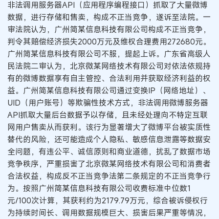
非法调用服务器API（应用程序编程接口）抓取了大量微博
数据，进行存储和售卖，构成不正当竞争，遂诉至法院。一
审法院认为，广州简某信息科技有限公司构成不正当竞争，
判令其赔偿经济损失2000万元及维权合理费用272680元。
广州简某信息科技有限公司不服，提起上诉。广东省高级人
民法院二审认为，北京微某网络技术有限公司对依法依规持
有的微博数据享有自主管控、合法利用并获取经济利益的权
益。广州简某信息科技有限公司通过变换IP（网络地址）、
UID（用户账号）等欺骗性技术方式，非法调用微博服务器
API抓取大量后台数据予以存储，且未经处理向不特定互联
网用户售卖从而获利。该行为显著增大了微博平台被实质性
替代的风险，还可能造成个人隐私、敏感信息泄露等数据安
全问题，有违公平、诚信原则和商业道德，扰乱了数据市场
竞争秩序，严重损害了北京微某网络技术有限公司和消费者
合法权益，构成反不正当竞争法第二条规定的不正当竞争行
为。按照广州简某信息科技有限公司收费标准中位数1
元/100次计算，其获利约为2179.79万元，综合被诉侵权行
为持续时间长、调用数据规模巨大、损害后果严重等情况，