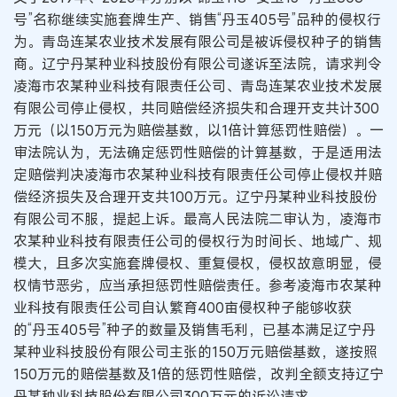
号”名称继续实施套牌生产、销售“丹玉405号”品种的侵权行
为。青岛连某农业技术发展有限公司是被诉侵权种子的销售
商。辽宁丹某种业科技股份有限公司遂诉至法院，请求判令
凌海市农某种业科技有限责任公司、青岛连某农业技术发展
有限公司停止侵权，共同赔偿经济损失和合理开支共计300
万元（以150万元为赔偿基数，以1倍计算惩罚性赔偿）。一
审法院认为，无法确定惩罚性赔偿的计算基数，于是适用法
定赔偿判决凌海市农某种业科技有限责任公司停止侵权并赔
偿经济损失及合理开支共100万元。辽宁丹某种业科技股份
有限公司不服，提起上诉。最高人民法院二审认为，凌海市
农某种业科技有限责任公司的侵权行为时间长、地域广、规
模大，且多次实施套牌侵权、重复侵权，侵权故意明显，侵
权情节恶劣，应当承担惩罚性赔偿责任。参考凌海市农某种
业科技有限责任公司自认繁育400亩侵权种子能够收获
的“丹玉405号”种子的数量及销售毛利，已基本满足辽宁丹
某种业科技股份有限公司主张的150万元赔偿基数，遂按照
150万元的赔偿基数及1倍的惩罚性赔偿，改判全额支持辽宁
丹某种业科技股份有限公司300万元的诉讼请求。