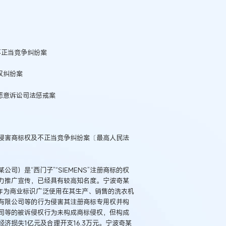
不正当竞争纠纷案
权纠纷案
恶意诉讼司法惩戒案
侵害商标权及不正当竞争纠纷案〔最高人民法
）是“西门子”“SIEMENS”注册商标的权
例：刘某与西安某生物科
作开发合同纠纷案
力推广宣传，已经具有较高知名度。宁波奇某
作为商业标识广泛使用在其生产、销售的洗衣机
有限公司等的行为侵害其注册商标专用权并构
司等的被诉侵权行为未构成商标侵权，但构成
济损失1亿元及合理开支16.3万元。宁波奇某