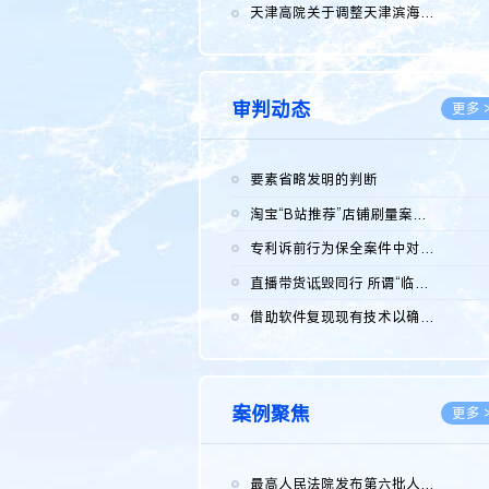
2026.0
天津高院关于调整天津滨海高新技术产业开发区华苑科技园一审普通...
2026.0
审判动态
更多 
要素省略发明的判断
2026.0
淘宝“B站推荐”店铺刷量案维持原判，两被告连带赔偿150万元
2026.0
专利诉前行为保全案件中对仿制药申请人曾作出三类声明的考量及违...
2026.0
直播带货诋毁同行 所谓“临场发挥”不免责
2026.0
借助软件复现现有技术以确认相关参数特征是否被公开
2026.0
案例聚焦
更多 
最高人民法院发布第六批人民法院种业知识产权司法保护典型案例 含...