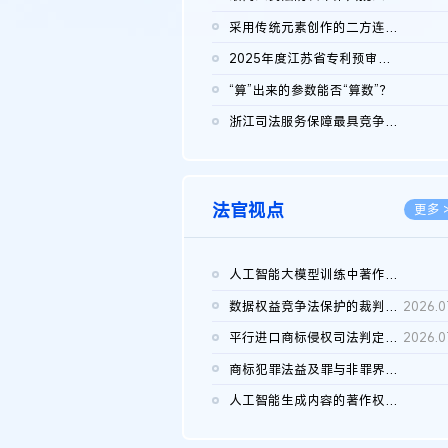
2026.0
采用传统元素创作的二方连续装饰图案作品的独创性及侵权对比认定
2026.0
2025年度江苏省专利预审典型案例
2026.0
“算”出来的参数能否“算数”？
2026.0
浙江司法服务保障最具竞争力营商环境建设典型案例（第二批）含侵...
2026.0
法官视点
更多 
人工智能大模型训练中著作权的合理使用
2026.0
数据权益竞争法保护的裁判路径构建
2026.0
平行进口商标侵权司法判定规则的困境与纾解
2026.0
商标犯罪法益及罪与非罪界限研究
2026.0
人工智能生成内容的著作权司法认定：演进逻辑、现实困境与规则建...
2026.0