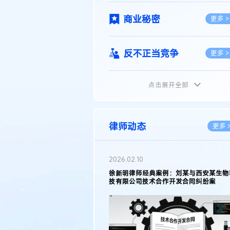
商业秘密
更多 >
反不正当竞争
更多 >
点击展开全部
植物新品种
更多 >
地理标志
更多 >
律师动态
更多 
集成电路布图设计
更多 >
2026.05.11
徐新明律师接受《天津日报》采访：解读
2025年度天津市专利行政保护案例
技术合同
更多 >
传统文化
更多 >