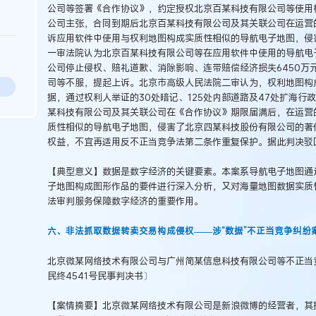
公司等签署《合作协议》，约定授权北京百某科技有限公司等使用权
公司主张，合同到期后北京百某科技有限公司及其关联公司在运营的“百度
诉应用软件中使用与权利地图构成实质性相似的导航电子地图，侵
一审法院认为北京百某科技有限公司等在应用软件中使用的导航电
公司停止侵权、赔礼道歉、消除影响、连带赔偿经济损失6450万
司等不服，提起上诉。北京市高级人民法院二审认为，权利地图构
据，通过权利人举证的30处暗记、125处内部道路及47处扩海行
某科技有限公司及其关联公司在《合作协议》期限届满后，在运营
质性相似的导航电子地图，侵害了北京四某科技股份有限公司的著
权益，不宜再适用反不正当竞争法第二条作重复保护。据此判决驳
【典型意义】数据是数字经济的关键要素。本案系导航电子地图通
子地图构成图形作品的要件进行深入分析，又对海量地图数据实质
法审判服务保障数字经济的重要作用。
六、非法抓取数据转卖交易构成侵权——涉“数据”不正当竞争纠纷
北京微某网络技术有限公司与广州简某信息科技有限公司等不正当竞
民终4541号民事判决书〕
【案情摘要】北京微某网络技术有限公司是新浪微博的经营者，其