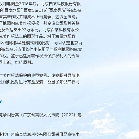
利地图至2016年底。北京四某科技股份有限
地图”“百度CarLife”“百度导航”等6款被
害其著作权并构成不正当竞争，遂诉至法院。
子地图构成著作权侵权，判令该公司及其关联
元及合理支出92万余元。北京百某科技有限公
成著作权法上的图形作品。对于海量地图数
政区域图和44处模式图的比对，可以认定北京百
的6款被诉应用软件中使用了与权利地图构成实
作权。鉴于已适用著作权法保护权利人的合法
回上诉，维持原判。
过著作权法保护的典型案例。该案既对导航电
性相似比对进行有益探索，凸显了知识产权司
案
争纠纷案〔广东省高级人民法院（2022）粤
指控广州简某信息科技有限公司采用恶意技术