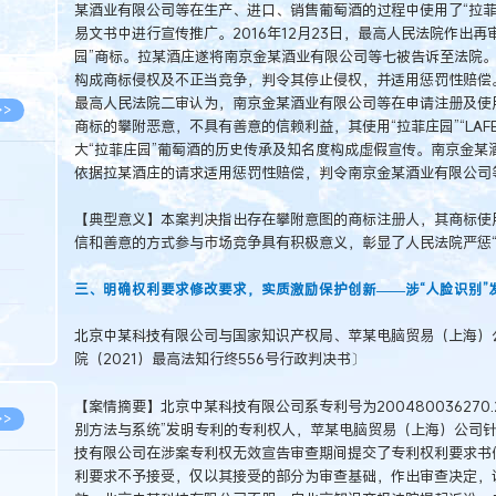
某酒业有限公司等在生产、进口、销售葡萄酒的过程中使用了“拉菲庄园”
8.07
易文书中进行宣传推广。2016年12月23日，最高人民法院作出
8.07
园”商标。拉某酒庄遂将南京金某酒业有限公司等七被告诉至法院
构成商标侵权及不正当竞争，判令其停止侵权，并适用惩罚性赔偿
最高人民法院二审认为，南京金某酒业有限公司等在申请注册及使用
>>
商标的攀附恶意，不具有善意的信赖利益，其使用“拉菲庄园”“LAFE
大“拉菲庄园”葡萄酒的历史传承及知名度构成虚假宣传。南京金某
依据拉某酒庄的请求适用惩罚性赔偿，判令南京金某酒业有限公司等
8.06
【典型意义】本案判决指出存在攀附意图的商标注册人，其商标使
信和善意的方式参与市场竞争具有积极意义，彰显了人民法院严惩“
8.05
8.05
三、明确权利要求修改要求，实质激励保护创新——涉“人脸识别”
8.04
北京中某科技有限公司与国家知识产权局、苹某电脑贸易（上海）
8.04
院（2021）最高法知行终556号行政判决书〕
【案情摘要】北京中某科技有限公司系专利号为20048003627
>>
别方法与系统”发明专利的专利权人，苹某电脑贸易（上海）公司
技有限公司在涉案专利权无效宣告审查期间提交了专利权利要求书
利要求不予接受，仅以其接受的部分为审查基础，作出审查决定，