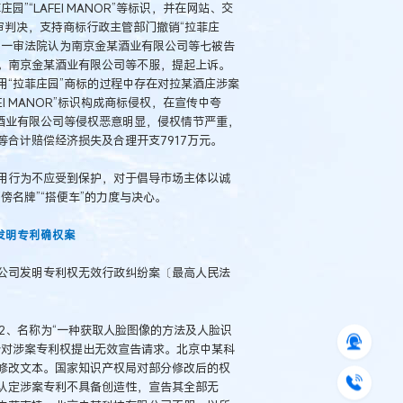
“LAFEI MANOR”等标识，并在网站、交
再审判决，支持商标行政主管部门撤销“拉菲庄
。一审法院认为南京金某酒业有限公司等七被告
。南京金某酒业有限公司等不服，提起上诉。
“拉菲庄园”商标的过程中存在对拉某酒庄涉案
I MANOR”标识构成商标侵权，在宣传中夸
酒业有限公司等侵权恶意明显，侵权情节严重，
合计赔偿经济损失及合理开支7917万元。
用行为不应受到保护，对于倡导市场主体以诚
傍名牌”“搭便车”的力度与决心。
发明专利确权案
公司发明专利权无效行政纠纷案〔最高人民法
0.2、名称为“一种获取人脸图像的方法及人脸识
针对涉案专利权提出无效宣告请求。北京中某科
修改文本。国家知识产权局对部分修改后的权
认定涉案专利不具备创造性，宣告其全部无