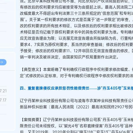
效。北京中某科技有限公司不服，向北京知识产权法院提起诉讼，
有修改后的权利要求均应被接受等为由提起上诉。最高人民法院二
3.26
改幅度最大不得超出专利法第三十三条所规定的“信息范围”和专利
8.06
围”。关于某一权利要求的修改方式是否属于“进一步限定”的审查
改的权利要求的所有技术特征，以及修改后的权利要求相比被修改
8.04
术特征是否均记载于原权利要求书中的其他权利要求为准。专利确
8.04
应无效宣告理由为限；以克服无效宣告理由所指缺陷为名，行重构
要求4、7实质为原权利要求，系当然的审查基础；修改后的权利要求
8.03
予接受；修改后的权利要求11、12并非回应无效宣告理由的修改
销一审判决及被诉决定，由国家知识产权局重新作出决定。
>>
【典型意义】本案明确了专利确权行政程序中权利要求修改幅度、
定”式修改的认定标准，对于专利确权行政程序中修改权利要求的
四、重复套牌侵权应承担惩罚性赔偿责任——涉“丹玉405号”玉
7.28
7.21
7.17
辽宁丹某种业科技股份有限公司与凌海市农某种业科技有限责任公
新品种权纠纷案〔最高人民法院（2022）最高法知民终2907号
7.02
【案情摘要】辽宁丹某种业科技股份有限公司系“丹玉405号”玉
限责任公司未经授权，以“紫光4号”名称套牌侵害“丹玉405号”品
6.22
后，又于2019年、2020年分别以“锦玉118”“安玉13”“丹玉60