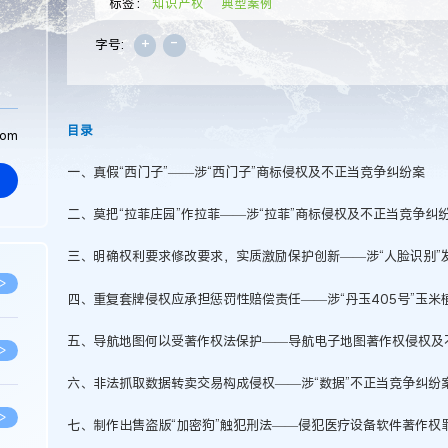
标签：
知识产权
典型案例
+
-
字号:
目录
com
一、真假“西门子”——涉“西门子”商标侵权及不正当竞争纠纷案
二、莫把“拉菲庄园”作拉菲——涉“拉菲”商标侵权及不正当竞争纠
三、明确权利要求修改要求，实质激励保护创新——涉“人脸识别”
>
四、重复套牌侵权应承担惩罚性赔偿责任——涉“丹玉405号”玉米
五、导航地图何以受著作权法保护——导航电子地图著作权侵权及
>
六、非法抓取数据转卖交易构成侵权——涉“数据”不正当竞争纠纷
>
七、制作出售盗版“加密狗”触犯刑法——侵犯医疗设备软件著作权