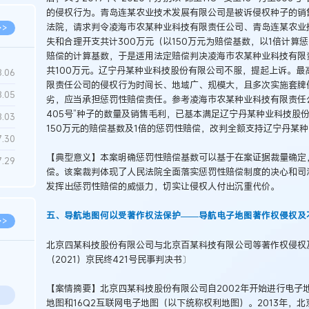
的侵权行为。青岛连某农业技术发展有限公司是被诉侵权种子的销
法院，请求判令凌海市农某种业科技有限责任公司、青岛连某农业
>>
失和合理开支共计300万元（以150万元为赔偿基数，以1倍计
赔偿的计算基数，于是适用法定赔偿判决凌海市农某种业科技有限
共100万元。辽宁丹某种业科技股份有限公司不服，提起上诉。最
8.06
限责任公司的侵权行为时间长、地域广、规模大，且多次实施套牌
8.05
劣，应当承担惩罚性赔偿责任。参考凌海市农某种业科技有限责任公
405号”种子的数量及销售毛利，已基本满足辽宁丹某种业科技股份
8.03
150万元的赔偿基数及1倍的惩罚性赔偿，改判全额支持辽宁丹某
7.30
【典型意义】本案明确惩罚性赔偿基数可以基于在案证据裁量确定
7.29
偿。该案裁判体现了人民法院全面落实惩罚性赔偿制度的决心和司
发挥出惩罚性赔偿的威慑力，切实让侵权人付出沉重代价。
五、导航地图何以受著作权法保护——导航电子地图著作权侵权及
>>
北京四某科技股份有限公司与北京百某科技有限公司等著作权侵权
（2021）京民终421号民事判决书〕
【案情摘要】北京四某科技股份有限公司自2002年开始进行电子
地图和16Q2互联网电子地图（以下统称权利地图）。2013年，