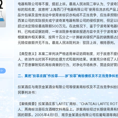
电器有限公司等不服，提起上诉。最高人民法院二审认为，宁波奇某电器
标的知名度，故意将“上海西门子电器有限公司”使用在洗衣机产品
品外包装及宣传活动中使用该标识亦构成不正当竞争，应当承担赔
西某公司的实际损失或宁波奇某电器有限公司的侵权获利，但足以
超过法定赔偿最高限额500万元。在此情况下，鉴于宁波奇某电
料，已构成证据妨碍，一审法院参考媒体报道内容中关于宁波奇某
根据案件相关事实，按照十五分之一计算被诉侵权产品的销售额占
元赔偿数额并无不当。最高人民法院判决：驳回上诉，维持原判。
【典型意义】本案二审判决严格适用举证妨碍制度，对于故意不提
人，依法作出对其不利的处理方式和裁判结果。该案充分体现了人
击了恶意攀附知名商标商誉的行为，对净化市场秩序、营造良好营
>>
二、莫把“拉菲庄园”作拉菲——涉“拉菲”商标侵权及不正当竞争纠
拉某酒庄与南京金某酒业有限公司等侵害商标权及不正当竞争纠纷案
民事判决书〕
8.07
【案情摘要】拉某酒庄系“LAFITE”商标、“CHATEAU LAFITE 
5.14
人，两商标注册在含酒精饮料商品上。涉案商标经过长期使用具有较高知
5.08
固的联系。2005年4月1日，南京金某酒业有限公司在葡萄酒等商