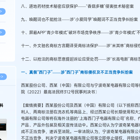
八、道地药材技术秘密应获保护——“香菇多糖”侵害技术秘密案
>
九、唤醒词也不能抢注——涉“小爱同学”唤醒词不正当竞争纠纷案
>
十、屏蔽APP“青少年模式”破坏市场竞争秩序——涉“青少年模式”
十一、外文驰名商标方言翻译受商标法保护——涉“米其林”商标侵
>
十二、以抢注的商标恶意提起诉讼应受处罚——涉“长高电新”商标
一、真假“西门子”——涉“西门子”商标侵权及不正当竞争纠纷案
>
>>
西某股份公司、西某（中国）有限公司与宁波奇某电器有限公司等
院（2022）最高法民终312号民事判决书〕
>
2026.03.09
2026.02.10
【案情摘要】西某股份公司及西某（中国）有限公司（以下统称西某公司
著名知识产权律师徐新明接受《中国经营
徐新明律师经典案
报》采访：技术革新下知识产权保护面临新
技有限公司技术合
利人，两商标注册在洗衣机等商品上，经过西某公司长期使用和大
挑战与应对策略
>
电器有限公司等将在海外注册的“上海西门子电器有限公司”名称，
产品、产品外包装及相关宣传活动中。西某公司认为宁波奇某电器
成不正当竞争，遂诉至法院。一审法院认为，宁波奇某电器有限公
>
不正当竞争，判决宁波奇某电器有限公司等立即停止侵权，并赔偿经