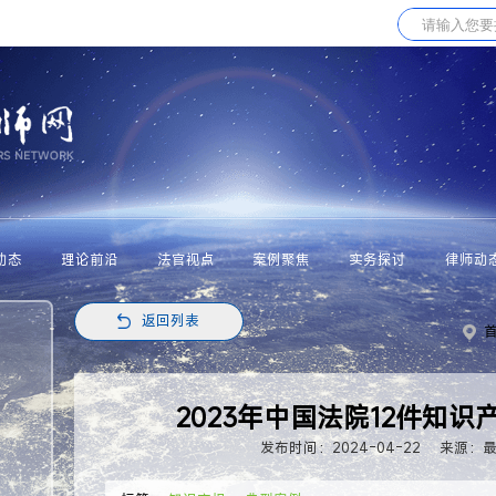
动态
理论前沿
法官视点
案例聚焦
实务探讨
律师动
返回列表
2023年中国法院12件知
发布时间：2024-04-22
来源：