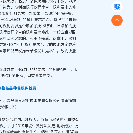
未获支持。北京中某科技有限公司不服，以所
审认为，专利确权行政程序中，权利要求的修
法实施细则第六十九条第一款规定的“保护范
，应仅以修改后的权利要求是否完整包含了被修
的权利要求是否增加了技术特征，且增加的技
权行政程序中的权利要求修改，一般应当以回
权利要求之实的，可不予接受。该案中，权利
8-10中引用权利要求4、7的技术方案亦应
，国家知识产权局未予接受并无不当。故判决撤
修改方式、修改目的的要求，特别是“进一步限
法律标准的把握，具有参考意义。
米植物新品种侵权纠纷案
司、青岛连某农业技术发展有限公司侵害植物
民事判决书〕
米植物新品种的品种权人。凌海市农某种业科技有
种权，并于2015年被生效判决认定构成侵权；此
6号”名称继续实施套牌生产、销售“丹玉405号”品种