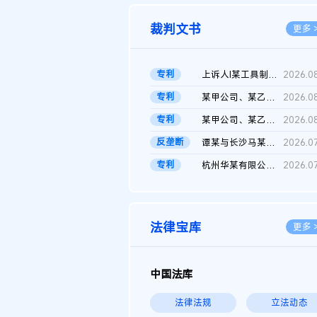
裁判文书
更多 
专利
上诉人I某工具制品有限公司与被上诉人程某及一审被告中华人民共和...
2026.0
专利
某甲公司、某乙公司、某丙公司申请诉前行为保全复议裁定书
2026.0
专利
某甲公司、某乙公司、官某与某丙公司专利申请权权属纠纷 二审判决...
2026.0
反垄断
谭某与长沙马某堆农产品股份有限公司滥用市场支配地位纠纷二审裁...
2026.0
专利
杭州华某有限公司与菲某有限公司侵害发明专利权纠纷
2026.0
法律宝库
更多 
中国法库
法律法规
立法动态