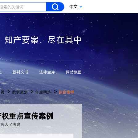
中文
知产要案，尽在其中
态
裁判文书
法律宝库
网站地图
>
>
>
首页
案例聚焦
年度精选
综合案例
识产权重点宣传案例
最高人民法院