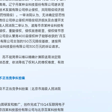
售商。辽宁丹某种业科技股份有限公司遂诉至
技术发展有限公司停止侵权，共同赔偿经济损
算惩罚性赔偿）。一审法院认为，无法确定惩罚性
责任公司停止侵权并赔偿经济损失及合理开支
高人民法院二审认为，凌海市农某种业科技有
侵权、重复侵权，侵权故意明显，侵权情节恶
司自认繁育400亩侵权种子能够收获的“丹玉
有限公司主张的150万元赔偿基数，遂按照
种业科技股份有限公司300万元的诉讼请求。
，而不能简单以难以精确计算即适用法定赔
法态度，依法降低了权利人的维权难度，有效
不正当竞争纠纷案
及不正当竞争纠纷案〔北京市高级人民法院
地图研发和推广，创作完成了15Q4互联网电子
北京四某科技股份有限公司与北京百某科技有限