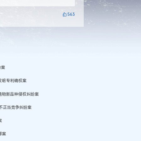
563
纷案
发明专利确权案
植物新品种侵权纠纷案
不正当竞争纠纷案
案
罪案