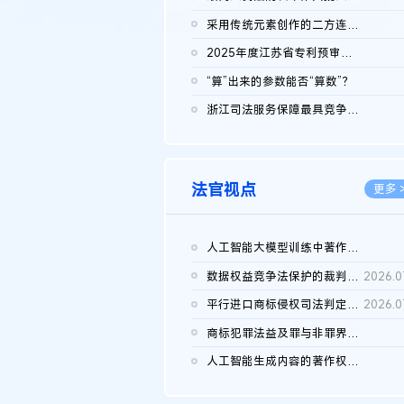
2026.0
采用传统元素创作的二方连续装饰图案作品的独创性及侵权对比认定
2026.0
2025年度江苏省专利预审典型案例
2026.0
“算”出来的参数能否“算数”？
2026.0
浙江司法服务保障最具竞争力营商环境建设典型案例（第二批）含侵...
2026.0
法官视点
更多 
人工智能大模型训练中著作权的合理使用
2026.0
数据权益竞争法保护的裁判路径构建
2026.0
平行进口商标侵权司法判定规则的困境与纾解
2026.0
商标犯罪法益及罪与非罪界限研究
2026.0
人工智能生成内容的著作权司法认定：演进逻辑、现实困境与规则建...
2026.0