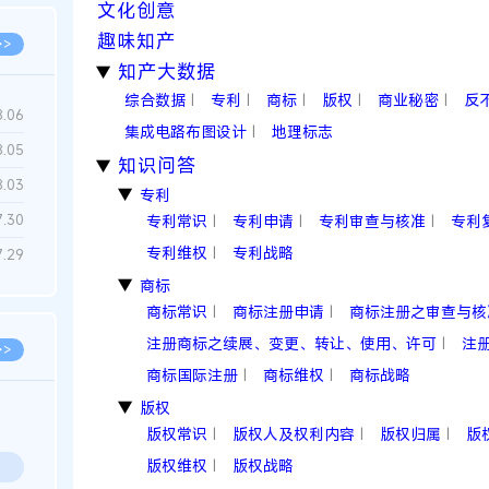
文化创意
趣味知产
>>
知产大数据
▶
综合数据
专利
商标
版权
商业秘密
反
|
|
|
|
|
8.06
集成电路布图设计
地理标志
|
8.05
知识问答
▶
8.03
专利
▶
7.30
专利常识
专利申请
专利审查与核准
专利
|
|
|
专利维权
专利战略
|
7.29
商标
▶
商标常识
商标注册申请
商标注册之审查与核
|
|
注册商标之续展、变更、转让、使用、许可
注
|
>>
商标国际注册
商标维权
商标战略
|
|
版权
▶
版权常识
版权人及权利内容
版权归属
版
|
|
|
版权维权
版权战略
|