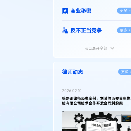
商业秘密
更多 >
反不正当竞争
更多 >
点击展开全部
植物新品种
更多 >
地理标志
更多 >
律师动态
更多 
集成电路布图设计
更多 >
2026.02.10
权律师徐新明接受《中国经营
徐新明律师经典案例：刘某与西安某生物
技术革新下知识产权保护面临新
技有限公司技术合作开发合同纠纷案
技术合同
策略
更多 >
传统文化
更多 >