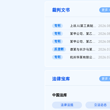
裁判文书
更多 
专利
上诉人I某工具制品有限公司与被上诉人程某及一审被告中华人民共和...
2026.0
专利
某甲公司、某乙公司、某丙公司申请诉前行为保全复议裁定书
2026.0
专利
某甲公司、某乙公司、官某与某丙公司专利申请权权属纠纷 二审判决...
2026.0
反垄断
谭某与长沙马某堆农产品股份有限公司滥用市场支配地位纠纷二审裁...
2026.0
专利
杭州华某有限公司与菲某有限公司侵害发明专利权纠纷
2026.0
法律宝库
更多 
中国法库
法律法规
立法动态