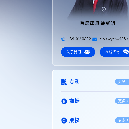
首席律师 徐新明
13910160652
ciplawyer@163.
关于我们
在线咨询
专利
更多 >
商标
更多 >
版权
更多 >