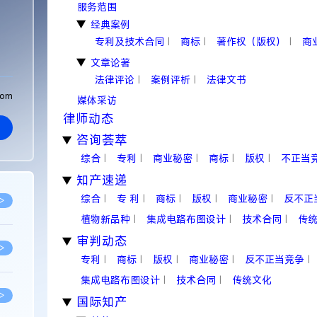
服务范围
经典案例
▶
专利及技术合同
商标
著作权（版权）
商
|
|
|
文章论著
▶
法律评论
案例评析
法律文书
|
|
com
媒体采访
律师动态
咨询荟萃
▶
综合
专利
商业秘密
商标
版权
不正当
|
|
|
|
|
知产速递
▶
综合
专 利
商标
版权
商业秘密
反不正
|
|
|
|
|
>
植物新品种
集成电路布图设计
技术合同
传
|
|
|
审判动态
▶
>
专利
商标
版权
商业秘密
反不正当竞争
|
|
|
|
|
集成电路布图设计
技术合同
传统文化
|
|
>
国际知产
▶