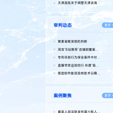
2026.0
天津高院关于调整天津滨海高新技术产业开发区华苑科技园一审普通...
2026.0
审判动态
更多 
要素省略发明的判断
2026.0
淘宝“B站推荐”店铺刷量案维持原判，两被告连带赔偿150万元
2026.0
专利诉前行为保全案件中对仿制药申请人曾作出三类声明的考量及违...
2026.0
直播带货诋毁同行 所谓“临场发挥”不免责
2026.0
借助软件复现现有技术以确认相关参数特征是否被公开
2026.0
案例聚焦
更多 
最高人民法院发布第六批人民法院种业知识产权司法保护典型案例 含...