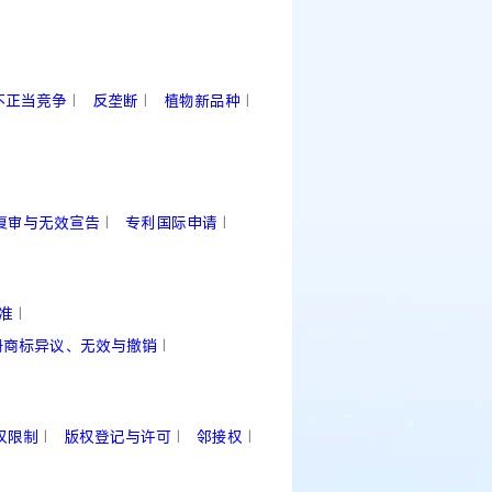
不正当竞争
反垄断
植物新品种
|
|
|
复审与无效宣告
专利国际申请
|
|
准
|
册商标异议、无效与撤销
|
权限制
版权登记与许可
邻接权
|
|
|