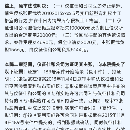
综上，原审法院判决：
（一）仪征佳和公司立即停止制造、
销售侵犯张振武第20102013xxxx.5号实用新型专利权土工
格室的行为,并在十日内销毁库存侵权土工格室；（二）仪
征佳和公司赔偿张振武经济损失100000元及为制止侵权所
支出的合理费用20000元；（三）驳回张振武的其他诉讼请
求。案件受理费4690元，保全申请费2020元，由张振武负
担1566元，由仪征佳和公司负担5144元。
本院二审期间，仪征佳和公司为证明其主张，向本院提交了
以下证据：
证据1，189号案件开庭笔录（复印件），拟证
明：①张振武在该案2013年11月4日庭审中确认仪征佳和公
司享有涉案专利独占实施权；②张振武在该案庭审中提交的
其与仪征佳和公司的《专利实施许可合同》与仪征佳和公司
持有的《专利实施许可合同》内容一致。证据2，原审中张
振武向合肥中院提交的《专利实施许可合同》（复印件），
拟证明：①该《专利实施许可合同》是张振武在2013年11月
4日189号案件中提交的，得到张振武确认，同时仪征佳和
公司也认可；②该《专利实施许可合同》具有真实性、有效