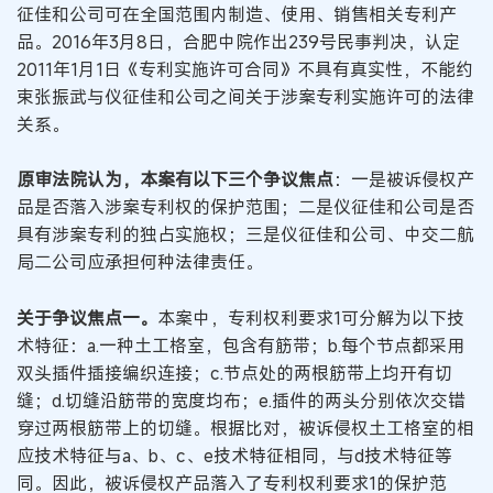
征佳和公司可在全国范围内制造、使用、销售相关专利产
品。2016年3月8日，合肥中院作出239号民事判决，认定
2011年1月1日《专利实施许可合同》不具有真实性，不能约
束张振武与仪征佳和公司之间关于涉案专利实施许可的法律
关系。
原审法院认为，本案有以下三个争议焦点
：一是被诉侵权产
品是否落入涉案专利权的保护范围；二是仪征佳和公司是否
具有涉案专利的独占实施权；三是仪征佳和公司、中交二航
局二公司应承担何种法律责任。
关于争议焦点一。
本案中，专利权利要求1可分解为以下技
术特征：a.一种土工格室，包含有筋带；b.每个节点都采用
双头插件插接编织连接；c.节点处的两根筋带上均开有切
缝；d.切缝沿筋带的宽度均布；e.插件的两头分别依次交错
穿过两根筋带上的切缝。根据比对，被诉侵权土工格室的相
应技术特征与a、b、c、e技术特征相同，与d技术特征等
同。因此，被诉侵权产品落入了专利权利要求1的保护范