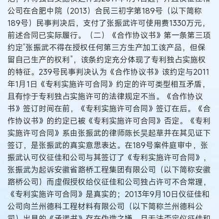
公司在合肥中院（2013）合民三初字第189号（以下简称
189号）民事判决后，支付了张振武许可使用费1330万元，
前述合同已实际履行。（二）《合作协议书》第一条第三项
约定“张振武不得在授权任何第三方生产加工该产品，但保
留自己生产的权利”，该条约定充分体现了专利独占实施权
的特征。239号民事判决认为《合作协议书》该约定与2011
年1月1日《专利实施许可合同》约定的许可类型相互矛盾，
且有悖于专利独占实施许可的法律规定不当。《合作协议
书》签订时间在前，《专利实施许可合同》签订在后。《合
作协议书》的约定已被《专利实施许可合同》否定。《专利
实施许可合同》系由张振武的律师陈长昊起草并在其见证下
签订，是张振武的真实意思表达。在189号案件庭审中，张
振武认可仪征佳和公司与其签订了《专利实施许可合同》，
张振武为起诉安徽省路桥工程集团有限公司（以下简称安徽
路桥公司）而虚假授权给仪征佳和公司独占许可不合常理，
《专利实施许可合同》是真实的；2013年9月10日仪征佳和
公司向兰州德科工程材料有限公司（以下简称兰州德科公
司）出具的《承诺书》存在伪造之嫌，且无法否定仪征佳和