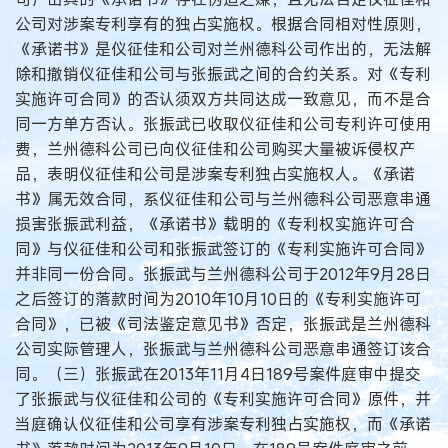
公司对涉案专利享有的独占实施权。根据合同相对性原则，
《承诺书》是仪征佳和公司对兰州德科公司作出的，无法解
除和撤销仪征佳和公司与张振武之间的合约关系。对《专利
实施许可合同》的否认须双方共同达成一致意见，而不是合
同一方单方否认。张振武已收取仪征佳和公司专利许可使用
费，兰州德科公司已向仪征佳和公司购买大量被诉侵权产
品，表明仪征佳和公司是涉案专利独占实施权人。《承诺
书》属无效合同，系仪征佳和公司与兰州德科公司恶意串通
损害张振武利益，《承诺书》载明的《专利权实施许可合
同》与仪征佳和公司和张振武签订的《专利实施许可合同》
并非同一份合同。张振武与兰州德科公司于2012年9月28日
之后签订的落款时间为2010年10月10日的《专利实施许可
合同》，已被《司法鉴定意见书》否定，张振武是兰州德科
公司实际管理人，张振武与兰州德科公司恶意串通签订该合
同。（三）张振武在2013年11月4日189号案件庭审中提交
了张振武与仪征佳和公司的《专利实施许可合同》原件，并
当庭确认仪征佳和公司享有涉案专利独占实施权，而《承诺