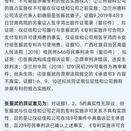
专利，不可能是涉案专利的独占实施权人；②兰州德科公司
的独占实施权不可能在仪征佳和公司之前实施；③兰州德科
公司法定代表人郗晓丽是张振武妻子。证据9,2019年4月3
日甘肃高院的另案证人张宇鸿出庭作证笔录（复印件），拟
证明：仪征佳和公司履行与张振武的《专利实施许可合同》
支付专利许可使用费的事实，仪征佳和公司用张宇鸿的卡支
付给张振武专利许可使用费。证据10，广西壮族自治区高级
人民法院（2018）桂民终646号民事判决书（复印件），拟
证明：①张振武构成虚假诉讼罪；②原审判决错误，违反生
效判决；③兰州中院（2018）甘01民初299号案件为再审案
件，尚未生效；④张振武向原审法院提交的《承诺书》内容
不真实。证据1-6、9、10还拟共同证明仪征佳和公司拥有
涉案专利的独占实施权。
张振武的质证意见为：
对证据1、2、5的真实性无异议，但
张振武与仪征佳和公司之间的专利实施许可关系不具有实质
性，目的是让仪征佳和公司在189号案件中具备诉讼主体资
格，且239号民事判决已确认上述事实，《专利实施许可合