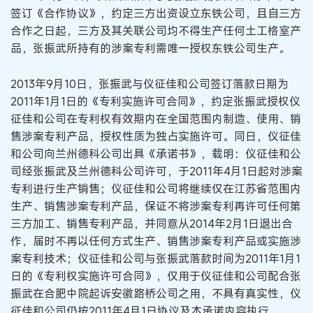
签订《合作协议》，约定三方出资设立东铁公司，且自三方
合作之日起，三方及其关联公司均不得生产任何土工格室产
品，张振武所持有的涉案专利需唯一授权东铁公司生产。
2013年9月10日，张振武与仪征佳和公司签订落款日期为
2011年1月1日的《专利实施许可合同》，约定张振武授权仪
征佳和公司在专利权有效期内在全国范围内制造、使用、销
售涉案专利产品，授权性质为独占实施许可。同日，仪征佳
和公司向兰州德科公司出具《承诺书》，载明：仪征佳和公
司经张振武及兰州德科公司许可，于2011年4月1日起对涉案
专利进行生产销售；仪征佳和公司将继续仅在江苏省范围内
生产、销售涉案专利产品，保证不将涉案专利再许可任何第
三方加工、销售专利产品，并同意从2014年2月1日退出合
作，届时不再以任何方式生产、销售涉案专利产品或实施涉
案专利技术；仪征佳和公司与张振武落款时间为2011年1月1
日的《专利权实施许可合同》，仅用于仪征佳和公司配合张
振武在合肥中院起诉安徽路桥公司之用，不具有真实性，仪
征佳和公司仍按2011年4月1日协议及本承诺内容执行。