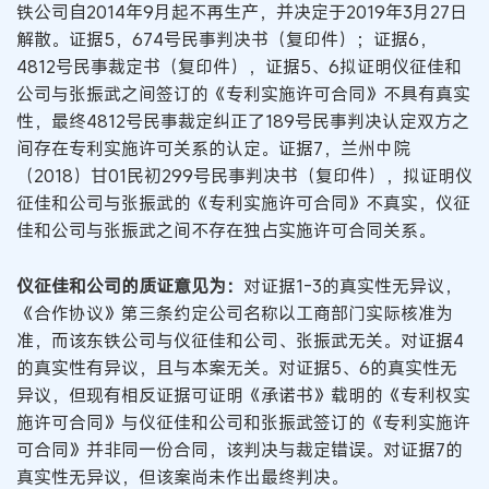
铁公司自2014年9月起不再生产，并决定于2019年3月27日
解散。证据5，674号民事判决书（复印件）；证据6，
4812号民事裁定书（复印件），证据5、6拟证明仪征佳和
公司与张振武之间签订的《专利实施许可合同》不具有真实
性，最终4812号民事裁定纠正了189号民事判决认定双方之
间存在专利实施许可关系的认定。证据7，兰州中院
（2018）甘01民初299号民事判决书（复印件），拟证明仪
征佳和公司与张振武的《专利实施许可合同》不真实，仪征
佳和公司与张振武之间不存在独占实施许可合同关系。
仪征佳和公司的质证意见为：
对证据1-3的真实性无异议，
《合作协议》第三条约定公司名称以工商部门实际核准为
准，而该东铁公司与仪征佳和公司、张振武无关。对证据4
的真实性有异议，且与本案无关。对证据5、6的真实性无
异议，但现有相反证据可证明《承诺书》载明的《专利权实
施许可合同》与仪征佳和公司和张振武签订的《专利实施许
可合同》并非同一份合同，该判决与裁定错误。对证据7的
真实性无异议，但该案尚未作出最终判决。