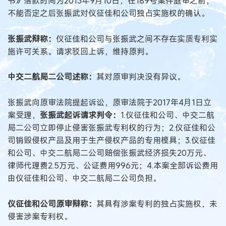
书》落款时间为2013年9月10日，在189号案件庭审之前，
不能否定之后张振武对仪征佳和公司独占实施权的确认。
张振武辩称：
仪征佳和公司与张振武之间不存在实质专利实
施许可关系。请求驳回上诉，维持原判。
中交二航局二公司述称：
其对原审判决没有异议。
张振武向原审法院提起诉讼，原审法院于2017年4月1日立
案受理，
张振武起诉请求判令：
1.仪征佳和公司、中交二航
局二公司立即停止侵害张振武专利权的行为；2.仪征佳和公
司销毁侵权产品及用于生产侵权产品的专用模具；3.仪征佳
和公司、中交二航局二公司赔偿张振武经济损失20万元、
律师代理费2.5万元、公证费用996元；4.本案全部诉讼费用
由仪征佳和公司、中交二航局二公司负担。
仪征佳和公司原审辩称：
其具有涉案专利的独占实施权，未
侵害涉案专利权。