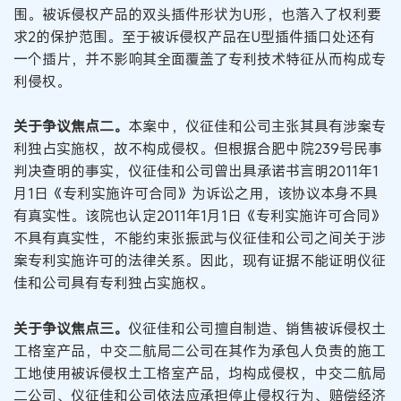
围。被诉侵权产品的双头插件形状为U形，也落入了权利要
求2的保护范围。至于被诉侵权产品在U型插件插口处还有
一个插片，并不影响其全面覆盖了专利技术特征从而构成专
利侵权。
关于争议焦点二。
本案中，仪征佳和公司主张其具有涉案专
利独占实施权，故不构成侵权。但根据合肥中院239号民事
判决查明的事实，仪征佳和公司曾出具承诺书言明2011年1
月1日《专利实施许可合同》为诉讼之用，该协议本身不具
有真实性。该院也认定2011年1月1日《专利实施许可合同》
不具有真实性，不能约束张振武与仪征佳和公司之间关于涉
案专利实施许可的法律关系。因此，现有证据不能证明仪征
佳和公司具有专利独占实施权。
关于争议焦点三。
仪征佳和公司擅自制造、销售被诉侵权土
工格室产品，中交二航局二公司在其作为承包人负责的施工
工地使用被诉侵权土工格室产品，均构成侵权，中交二航局
二公司、仪征佳和公司依法应承担停止侵权行为、赔偿经济