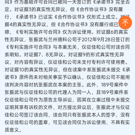
同》作为基础许可合同已被同一天签订的《承诺书》完全否
定。对证据3的真实性无异议，但《合作协议书》没有履
行，《承诺书》已证实《合作协议书》仅形式上成立。对证
据4的真实性无异议，但《合作协议书》没有履行或已经解
除，《专利实施许可合同》仅为诉讼使用。对证据6的真实
性无异议，张振武与兰州德科公司于2012年9月28日签订的
《专利实施许可合同》与本案无关，仪征佳和公司对该合同
系明知。对证据7、8无异议。对证据9的形式真实性无异
议，对内容有异议，仪征佳和公司未支付专利许可使用费。
对证据10的真实性无异议，但在该案中系张振武未提交《承
诺书》原件而未对相关事实予以确认，仪征佳和公司不能用
该判决内容对抗张振武在本案的主张。此外，189号案件中
张振武与仪征佳和公司的代理人为同一人，且189号案件系
仪征佳和公司作为原告主导诉讼，因其在立案过程中未提交
证明其享有诉权的文件，对方提出异议后，张振武才与仪征
佳和公司签订该合同，该合同只有张振武本人的签字，没有
仪征佳和公司的盖章，可见该合同仅为诉讼使用，不具有实
质意义。