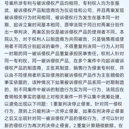
号案所涉专利与被诉侵权产品均相同，专利权人均为张振
武，被诉侵权产品制造商均为仪征佳和公司，并且两案发现
被诉侵权行为时间相同，被诉侵权行为发生在基本同一时
期，起诉立案时间基本相同，原审法院于同日对两案分别作
出一审判决，两案区别仅是被诉侵权产品的使用者不同。本
院认为，对于权利人以制造商为共同被告，只是销售商或使
用者不同而分别起诉的案件，不得重复判决同一行为人对同
一时期的同一被诉侵权产品重复承担民事责任。权利人针对
同一专利权、同一被诉侵权产品，在多个案件中均起诉被诉
侵权产品的制造商，主张其制造、销售行为侵害专利权，并
以由不同使用者所实际使用的被诉侵权产品作为主张赔偿的
事实依据的，该种情况下如果被诉侵权产品系同一时期制造
的，则不同案件中被诉的制造行为实为同一行为，法院应在
查明相关事实的基础上对相关案件一并予以集中统筹处理，
以避免出现以下问题：1.重复判决停止侵害。针对同一侵权
行为，原则上只能判决一次停止侵害，如果在判决停止侵害
之后又出现针对同一被诉侵权产品的侵权行为，才可以针对
新的侵权行为再次判决停止侵害。2.重复计算赔偿数额。在