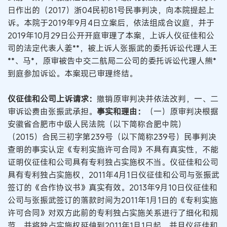
日作出的（2017）浙04民初81号民事判决，向本院提起上
诉。本院于2019年9月4日立案后，依法组成合议庭，并于
2019年10月29日公开开庭审理了本案，上诉人仪征佳和公
司的法定代表人姜**，被上诉人张振武的委托诉讼代理人王
**、马*，原审被告中交二航局二公司的委托诉讼代理人熊*
到庭参加诉讼。本案现已审理终结。
仪征佳和公司上诉请求：
撤销原审判决并依法改判，一、二
审诉讼费由张振武承担。
事实和理由：
（一）原审判决根据
安徽省合肥市中级人民法院（以下简称合肥中院）
（2015）合民三初字第239号（以下简称239号）民事判决
查明的事实认定《专利实施许可合同》不具有真实性，不能
证明仪征佳和公司具有专利独占实施权不当。仪征佳和公司
具有专利独占实施权，2011年4月1日仪征佳和公司与张振武
签订的《合作协议书》真实有效。2013年9月10日仪征佳和
公司与张振武签订的落款时间为2011年1月1日的《专利实施
许可合同》对双方此前的专利独占实施关系进行了细化和规
范，并将独占实施权延伸到2011年1月1日起，并且仪征佳和