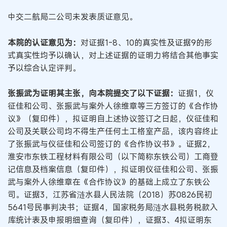
中交二航局二公司未发表质证意见。
本院的认证意见为：
对证据1-8、10的真实性及证据9的形
式真实性均予以确认，对上述证据的证明力将结合其他事实
予以综合认定评判。
张振武为证明其主张，向本院提交了以下证据：
证据1，仪
征佳和公司、张振武与案外人徐维章等三方签订的《合作协
议》（复印件），拟证明自上述协议签订之日起，仪征佳和
公司及关联公司均不得生产任何土工格室产品，该内容终止
了张振武与仪征佳和公司签订的《合作协议书》。证据2，
淮安市东铁工程材料有限公司（以下简称东铁公司）工商登
记信息及档案信息（复印件），拟证明仪征佳和公司、张振
武与案外人徐维章在《合作协议》的基础上成立了东铁公
司。证据3，江苏省涟水县人民法院（2018）苏0826民初
5641号民事判决书；证据4，国家税务局涟水县税务税款入
库统计表及申报明细查询（复印件），证据3、4拟证明东