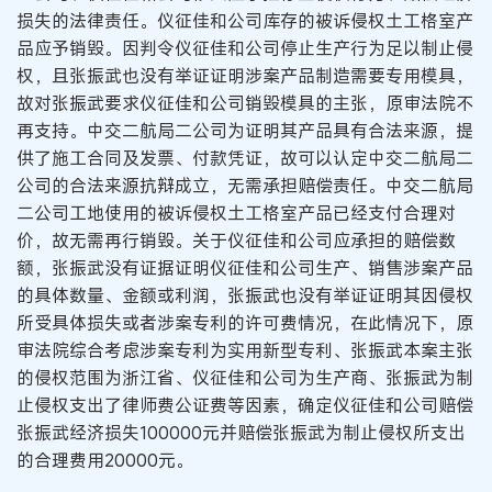
损失的法律责任。仪征佳和公司库存的被诉侵权土工格室产
品应予销毁。因判令仪征佳和公司停止生产行为足以制止侵
权，且张振武也没有举证证明涉案产品制造需要专用模具，
故对张振武要求仪征佳和公司销毁模具的主张，原审法院不
再支持。中交二航局二公司为证明其产品具有合法来源，提
供了施工合同及发票、付款凭证，故可以认定中交二航局二
公司的合法来源抗辩成立，无需承担赔偿责任。中交二航局
二公司工地使用的被诉侵权土工格室产品已经支付合理对
价，故无需再行销毁。关于仪征佳和公司应承担的赔偿数
额，张振武没有证据证明仪征佳和公司生产、销售涉案产品
的具体数量、金额或利润，张振武也没有举证证明其因侵权
所受具体损失或者涉案专利的许可费情况，在此情况下，原
审法院综合考虑涉案专利为实用新型专利、张振武本案主张
的侵权范围为浙江省、仪征佳和公司为生产商、张振武为制
止侵权支出了律师费公证费等因素，确定仪征佳和公司赔偿
张振武经济损失100000元并赔偿张振武为制止侵权所支出
的合理费用20000元。