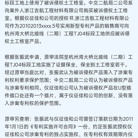
标段工地上使用了被诉侵权土工格室。中交二航局二公司系
向案外人浙江吉航工程材料有限公司购买被诉侵权土工格
室。根据仪征佳和公司的授权书,浙江吉航工程材料有限公
司作为20102013xxxx.5号实用新型专利产品的销售商可向
杭州湾大桥北接线（二期）工程TJ04标段工地供应被诉侵
权土工格室产品。
根据张振武申请，原审法院至杭州湾大桥北接线（二期）工
程TJ04标段工地实施了证据保全，保全到土工格室若干。
经过原审当庭比对，张振武认为被诉侵权产品落入了涉案专
利权利要求保护范围；中交二航局二公司认为被诉侵权产品
与涉案专利相同。仪征佳和公司认为被诉侵权产品在U型插
件插口处还有一个插片，属于仪征佳和公司的创新，没有落
入涉案专利权的保护范围。
原审另查明：张振武与仪征佳和公司曾签订落款日期为2011
年1月1日的《专利实施许可合同》一份，约定张振武授权仪
征佳和公司涉案专利的独占实施权，在专利权有效期限内仪