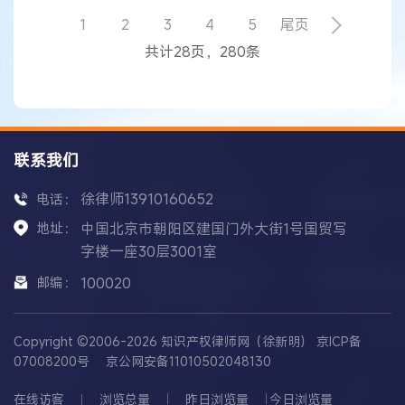
诉讼，规范知识产权诉讼秩序，营造诚实守信的良
1
2
3
4
5
尾页
好营商环境。本案中，指南针公司、中唯公司提起
共计28页，280条
的42起商标侵权诉讼属于恶意诉讼，给迅销公司
联系我们
徐律师13910160652
电话：
地址：
中国北京市朝阳区建国门外大街1号国贸写
字楼一座30层3001室
邮编：
100020
Copyright ©2006-2026 知识产权律师网（徐新明）
京ICP备
07008200号
京公网安备11010502048130
在线访客
浏览总量
昨日浏览量
今日浏览量