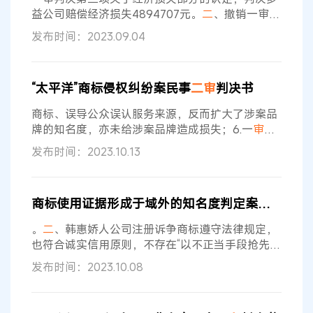
审
诉讼中，钟某仁向本院提交了下列证据材料：“小
益公司赔偿经济损失4894707元。
二
、撤销一审判
岗村”及
决第四项，判决多益公司在《羊城晚报》《北京晚
发布时间：2023.09.04
报》刊登声明以消除影响。三、判决多益公司承担
本案一
审
、
二审
的全部诉讼费用。事实和理由及答
辩意见：一、一审判决认定无证据证明多益公司侵
“太平洋”商标侵权纠纷案民事
二审
判决书
权获利，因此适用法定赔偿方式确定赔偿金额35万
元存在不当。武神公司提交了“神武4”游戏的下载量
商标、误导公众误认服务来源，反而扩大了涉案品
及评价量、广州知识产权法院相关判决中认定
牌的知名度，亦未给涉案品牌造成损失；6.一
审
法
院适用法律正确，程序合法。综上，上诉人的上诉
发布时间：2023.10.13
理由不能成立，一审判决认定事实清楚，适用法律
正确，请求
二审
法院驳回上诉请求。 原审第三人华
銮公司述称，同意两被上诉人的意见。 一
审
原告诉
商标使用证据形成于域外的知名度判定案行政
二审
称 太平洋公司向一
审
法院提出诉讼请求，请求判
令：1.菁英公司、菁英高斯路店立即停止侵犯太平
。
二
、韩惠娇人公司注册诉争商标遵守法律规定，
洋公司涉案商标专用权的行为，停止使用第
也符合诚实信用原则，不存在“以不正当手段抢先注
册”的情况。 国家知识产权局、海飞公司服从原审
发布时间：2023.10.08
判决。
二审
法院查明 经审理查明：原审法院查明
的事实属实，且有诉争商标的商标档案、被诉裁
定、各方当事人提交的证据及当事人陈述等在案佐