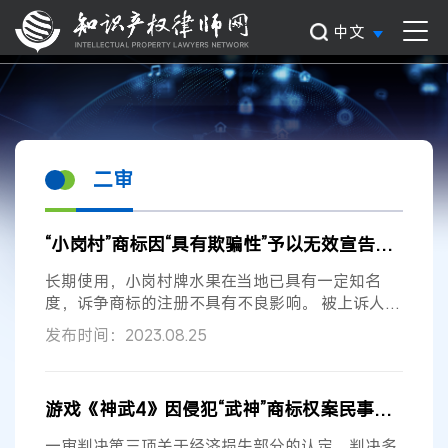
中文
二审
“小岗村”商标因“具有欺骗性”予以无效宣告案行政
二
长期使用，小岗村牌水果在当地已具有一定知名
度，诉争商标的注册不具有不良影响。 被上诉人及
原审第三人辩称 国家知识产权局和小岗村公司服从
发布时间：2023.08.25
原审判决。
二审
法院认定事实 经审理查明，原审
法院查明事实属实，且有诉争商标的商标档案、注
册商标无效宣告申请书、被诉裁定、各方当事人在
游戏《神武4》因侵犯“武神”商标权案民事
二审
判决
商标评审阶段和原审诉讼阶段提交的证据材料及当
事人陈述等证据在案佐证，本院对此予以确认。
二
一审判决第三项关于经济损失部分的认定，判决多