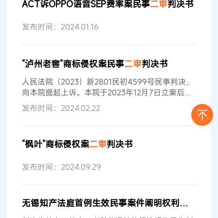
ACT诉OPPO语音SEP费率案民事
二审
判决书
证，本院经审查予以确认。
二审
诉讼阶段，海飞公
司向本院提交以下证据材料： 1.海飞公司在中国的
发布时间：2024.01.16
线下店铺数量统计表； 2.海飞公司
“泸州老窖”商标侵权案民事
二审
判决书
人民法院（2023）新2801民初4599号民事判决，
向本院提起上诉。本院于2023年12月7日立案后，
依法适用第
二审
程序，由审判员独任审理，并于
发布时间：2024.02.22
2023年12月14日公开开庭进行了审理，上诉人海灵
商行的经营者张宏及其委托诉讼代理人杨志敏、被
上诉人泸州老窖公司的委托诉讼代理人张亚玲到庭
“枫叶”商标侵权案
二审
判决书
参加诉讼。本案现已审理终结。 海灵商行上诉请
求：请求
二审
法院查明事实，依法予以改判或发回
发布时间：2024.09.29
重审。事实和理由：2021年8月20日
无锡知产法庭首例生效民事案件阐明权利要求保护范围案民事