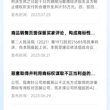
判决生效之日起十日内赔偿冯敏德经济损失及为制
止侵权所支付的合理开支共计35万元。四、驳回冯
敏德的其他诉讼请求。如果未按判决指定的期间履
发布时间：2023.07.25
行给付金钱义务，应当依照《中华人民共和国民事
诉讼法》第二百六十条规定，加倍支付迟延履行期
间的债务利息。本案案件受理费8800元，由冯敏
商品销售页面保留买家评论，构成商标性使用案民事
德负担1320元，孔伟清负担7480元。
二审
法院认
定事实
二审
诉讼中，各方当事人均未提交新证据。
第
二
人民法院（2021）粤1972民初21685号民事判
原审法院查明的事实基本属实，本院
决，向本院提起上诉。本院受理后依法组成合议庭
审理了本案，本案现已审理终结。 上诉人欧阳兵兵
发布时间：2023.08.21
诉称 上诉人欧阳兵兵向本院提出上诉请求：1.撤销
原判决，改判欧阳兵兵无需向丛榕公司赔偿经济损
失及合理费用15万元，无需刊登声明向丛榕公司道
恶意取得并利用商标权谋取不正当利益的行为不受法律保护案
歉；2.丛榕公司承担本案一、
二审
全部诉讼费用。
事实和理由： 一、欧阳兵兵销售案涉产品的行为不
公司、指南针公司依据其以不正当方式取得的涉案
构成侵权及不正当竞争
商标专用权对迅销公司、优衣库公司所提起的42起
商标侵权诉讼具有明显的主观恶意，认定正确，
二
发布时间：2023.06.29
审
法院予以维持。
二
、在加强知识产权司法保护的
同时，也要加大对侵权及恶意诉讼的惩戒力度，推
动知识产权领域诉讼诚信体系建设。通过制裁恶意