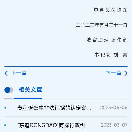
审 判 员 闻 汉 东
二〇二三年五月三十一日
法 官 助 理 谢 伟 辉
书 记 员 刘 茜
上一篇
下一篇
相关文章
专利诉讼中非法证据的认定案民事二审判决书
2023-06-06
“东道DONGDAO”商标行政纠纷二审判决书
2023-03-07