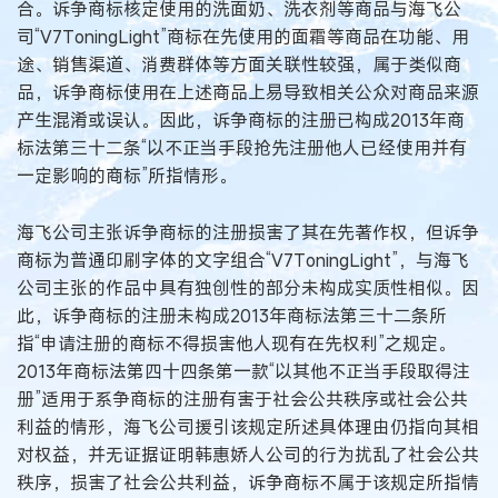
合。诉争商标核定使用的洗面奶、洗衣剂等商品与海飞公
司“V7ToningLight”商标在先使用的面霜等商品在功能、用
途、销售渠道、消费群体等方面关联性较强，属于类似商
品，诉争商标使用在上述商品上易导致相关公众对商品来源
产生混淆或误认。因此，诉争商标的注册已构成2013年商
标法第三十二条“以不正当手段抢先注册他人已经使用并有
一定影响的商标”所指情形。
海飞公司主张诉争商标的注册损害了其在先著作权，但诉争
商标为普通印刷字体的文字组合“V7ToningLight”，与海飞
公司主张的作品中具有独创性的部分未构成实质性相似。因
此，诉争商标的注册未构成2013年商标法第三十二条所
指“申请注册的商标不得损害他人现有在先权利”之规定。
2013年商标法第四十四条第一款“以其他不正当手段取得注
册”适用于系争商标的注册有害于社会公共秩序或社会公共
利益的情形，海飞公司援引该规定所述具体理由仍指向其相
对权益，并无证据证明韩惠娇人公司的行为扰乱了社会公共
秩序，损害了社会公共利益，诉争商标不属于该规定所指情