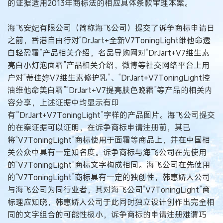
的证据适用2013年商标法的相应具体条款审理本案。
海飞安妃有限公司（简称海飞公司）提交了诉争商标申请日
之前，香港自由行对“DrJart+全新V7ToningLight维他命透
白轻盈霜”产品相关介绍，名品导购网对“DrJart+V7维生素
亮白小灯泡面霜”产品相关介绍，微博等社交网络平台上用
户对“蒂佳婷V7维生素修护乳”、“DrJart+V7ToningLight控
油维他命美白霜”“DrJart+V7提亮肤色晚霜”等产品的相关内
容分享，上述证据中均显示有印
有“‘DrJart+V7ToningLight”字样的产品图片。海飞公司提交
的在案证据可以证明，在诉争商标申请注册前，其已
将“V7ToningLight”商标使用于面霜等商品上，并在中国相
关公众中具有一定知名度。诉争商标与海飞公司在先使用
的“V7ToningLight”商标文字构成相同。海飞公司在先使用
的“V7ToningLight”商标具有一定的独创性，韩惠娇人公司
与海飞公司为同行业者，其对海飞公司“V7ToningLight”商
标理应知晓，韩惠娇人公司于此同时独立设计创作出完全相
同的文字组合的可能性极小，诉争商标的申请注册难谓巧