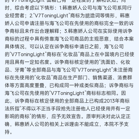
的“V7ToningLight”面霜已有一定程度的了解和认知。同
时，综合考虑以下情形：1.韩惠娇人公司与海飞公司系同行
业经营者；2.“V7ToningLight”商标为臆造词等情形，韩惠
娇人公司申请注册与海飞公司在先使用的商标完全一致的诉
争商标且未作出合理解释；3.韩惠娇人公司在实际使用诉争
商标的过程中具有傍靠海飞公司商品的主观恶意，结合本案
具体情况，可以认定在诉争商标申请日之前，海飞公司
的“V7ToningLight”商标在“化妆品”商品上在中国境内已经使
用且具有一定知名度。诉争商标核定使用的“洗面奶、化妆
品、牙膏”等全部商品与海飞公司“V7ToningLight”未注册商
标在先使用的“化妆品”商品在生产部门、销售渠道、消费群
体等方面高度重叠，已构成同一种或类似商品；诉争商标与
海飞公司在先使用的“V7ToningLight”商标标志相同。因
此，诉争商标在核定使用的全部商品上已构成2013年商标
法所指“不得以不正当手段抢先注册他人已经使用并有一定
影响的商标”的情形，应予无效宣告。原审判决对此认定正
确，韩惠娇人公司的相关上诉理由不能成立，本院不予支
持。