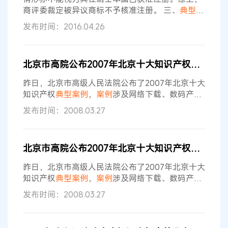
的主要部分，在实现整款产品的
商评委裁定被异议商标不予核准注册。 三、
典型
意
义 《商标法》第十条第一款第（二）项规定，同外
发布时间：2016.04.26
国的国家名称、国旗、国徽、军旗等相同或者近似
的标志不得作为商标使用，但经该国政府同意的除
外。此例外规定中“经外国政府同意”应包括两种情
北京市高院公布2007年北京十大知识产权
典型
案例
形：一为明确同意，即外国政府明确授权申请人在
其商标中使用该国国家名称，申请人应当提交经该
昨日，北京市高级人民法院公布了2007年北京十大
外国政府同意的书面证明文件；二为视为同意，即
知识产权
典型
案例
，
案例
涉及网络下载、数码产
品、时尚选秀等多个领域。戴尔、泥人张、雅
发布时间：2008.03.27
虎……这些人们耳熟能详的品牌都因知识产权纠纷
走进北京法院。其中，雅虎中国音乐搜索侵权案位
列十大
典型
案件之首。 因雅虎中国网站提供了许志
北京市高院公布2007年北京十大知识产权
典型
案例
安等演唱的《相爱多年》等26首歌曲的搜索、试
听、下载等服务，并按歌曲风格、流行程度等标准
昨日，北京市高级人民法院公布了2007年北京十大
制作了不同的分类信息。享有《相爱多年》等26
知识产权
典型
案例
，
案例
涉及网络下载、数码产
品、时尚选秀等多个领域。戴尔、泥人张、雅
发布时间：2008.03.27
虎……这些人们耳熟能详的品牌都因知识产权纠纷
走进北京法院。其中，雅虎中国音乐搜索侵权案位
列十大
典型
案件之首。 因雅虎中国网站提供了许志