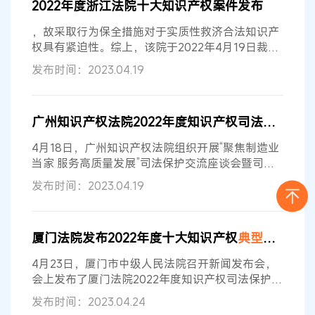
2022年度浙江法院十大知识产权案件发布
安等演唱的《相爱多年》等26首歌曲的搜索、试
听、下载等服务，并按歌曲风格、流行程度等标准
，故采取行为保全措施对于实质性救济合法知识产
制作了不同的分类信息。享有《相爱多年》等26
权具有紧迫性。综上，该院于2022年4月19日裁
定：禁止被申请人许诺销售侵害涉案专利权产品的
发布时间：2023.04.19
行为。 双方均未申请复议，一审裁定已生效。 4.中
国种子集团有限公司江苏分公司与李某贵侵害植物
新品种权纠纷案 【入选理由】 种业是国家战略
广州知识产权法院2022年度知识产权司法保护状况及十大
性、基础性核心产业，是发展现代农业、保障国家
粮食安全的基础。本案系保护种业植物新品种并适
4月18日，广州知识产权法院组织开展“聚焦制造业
用惩罚性赔偿的
典型
案例
。本案判决坚持
当家 服务高质量发展”司法保护交流座谈会暨司法
开放日活动。人大代表、政协委员、特约监督员、
发布时间：2023.04.19
行业协会、企业代表、高校顾问及师生，省法院、
省知识产权局等有关单位50余人参加。 会上，广
州知识产权法院发布2022年度知识产权司法保护白
厦门法院发布2022年度十大知识产权
典型
案例
皮书。这也是该院2014年建院以来，连续第8年发
布知识产权司法保护状况及十大
典型
案例
。 白皮书
4月23日，厦门市中级人民法院召开新闻发布会，
显示，2022年，起诉、上诉
会上发布了厦门法院2022年度知识产权司法保护状
况、厦门法院民营企业知识产权司法保护状况及厦
发布时间：2023.04.24
门法院2022年度十大知识产权
典型
案例
。 2022