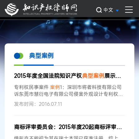
中文
典型案例
2015年度全国法院知识产权
典型
案例
展示（专利篇）
专利权民事案件
案例
1：深圳市将者科技有限公司
诉东莞市慧衍电子有限公司侵害外观设计专利权纠
纷案 外观设计专利对侵权行为贡献率的问题 一审
发布时间：2016.07.11
案号：（2015）粤知法专民初字第1229号 1 【裁判
要旨】 确定侵权人因侵权所获得的利益，应当限于
侵权人因侵犯专利权行为所获得的利益。侵害涉案
商标评审委员会：2015年度20起商标评审
典型
案例
外观设计专利权的电源主机为被诉侵权产品汽车应
急启动电源的主要零部件，其外观亦构成产品外观
情形亦不能视为其在瑞士本国已获准注册。综上，