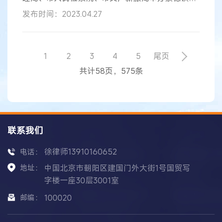
知识产权保护工作新闻发布会，发布白皮书和
典型
发布时间：2023.04.27
案例
。景德镇市中级人民法院党组副书记、副院
长、景德镇知识产权法庭庭长张春红作为发布人介
绍了2022年全市
典型
案例
情况，并就法院在知识产
权司法保护方面的重大举措回答记者提问。景德镇
1
2
3
4
5
尾页
市市委宣传部一级调研员黄波主持新闻发布会。 景
共计58页，575条
德镇知识产权法庭始终致力于开展知识产权
联系我们
徐律师13910160652
电话：
地址：
中国北京市朝阳区建国门外大街1号国贸写
字楼一座30层3001室
邮编：
100020