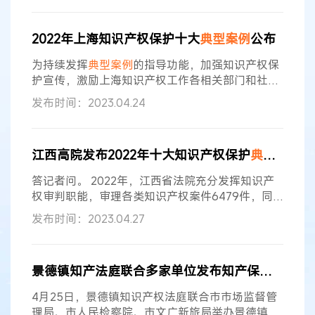
年，厦门法院坚持以习近平新时代中国特色社会主
义思想为指导，贯彻落实习近平法治思想，深入推
2022年上海知识产权保护十大
典型
案例
公布
进知识产权民事、行政、刑事案件审判“三合一”工
作机制，着力提升审判质量、效率和司法公信力，
为持续发挥
典型
案例
的指导功能，加强知识产权保
推动知识产权全链条保护，不断强化
护宣传，激励上海知识产权工作各相关部门和社会
各界加强知识产权保护意识，上海市知识产权联席
发布时间：2023.04.24
会议办公室在全市范围内组织开展了“2022年上海
知识产权保护十大
典型
案例
”征集评选工作。经宣传
发动、部门申报和专家评审等程序评选出了十大
典
江西高院发布2022年十大知识产权保护
典型
案例
型
案例
，涵盖著作权、专利、商标、商业秘密、奥
林匹克专有权、反不正当竞争等多个类型，涉及民
答记者问。 2022年，江西省法院充分发挥知识产
事、刑事和行政执法案件。 一、上海
权审判职能，审理各类知识产权案件6479件，同
比增长25%，审结6737件（含旧存481件）。省法
发布时间：2023.04.27
院定期通报严保护
典型
案例
，指导全省法院依法作
出惩罚性赔偿判决案件29件，进一步加大侵权赔偿
力度，更有效地落实严保护政策导向。 审理知识产
景德镇知产法庭联合多家单位发布知产保护
典型
案
权一审民事案件6263件（含旧存456件），审结
6086件，服判息诉率为91.8%、调解撤诉率为
4月25日，景德镇知识产权法庭联合市市场监督管
61.4%、结案率
理局、市人民检察院、市文广新旅局举办景德镇市