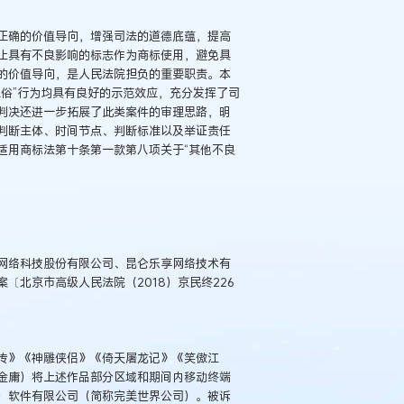
正确的价值导向，增强司法的道德底蕴，提高
止具有不良影响的标志作为商标使用，避免具
的价值导向，是人民法院担负的重要职责。本
俗”行为均具有良好的示范效应，充分发挥了司
判决还进一步拓展了此类案件的审理思路，明
判断主体、时间节点、判断标准以及举证责任
适用商标法第十条第一款第八项关于“其他不良
网络科技股份有限公司、昆仑乐享网络技术有
〔北京市高级人民法院（2018）京民终226
传》《神雕侠侣》《倚天屠龙记》《笑傲江
金庸）将上述作品部分区域和期间内移动终端
）软件有限公司（简称完美世界公司）。被诉