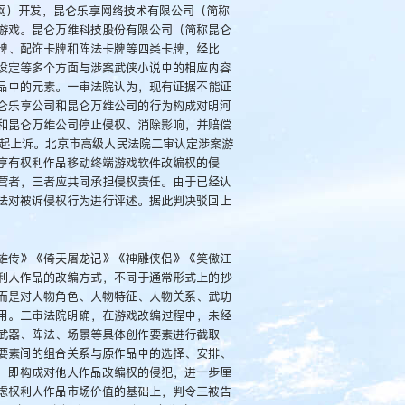
网）开发，昆仑乐享网络技术有限公司（简称
游戏。昆仑万维科技股份有限公司（简称昆仑
牌、配饰卡牌和阵法卡牌等四类卡牌，经比
设定等多个方面与涉案武侠小说中的相应内容
品中的元素。一审法院认为，现有证据不能证
仑乐享公司和昆仑万维公司的行为构成对明河
和昆仑万维公司停止侵权、消除影响，并赔偿
，提起上诉。北京市高级人民法院二审认定涉案游
享有权利作品移动终端游戏软件改编权的侵
营者，三者应共同承担侵权责任。由于已经认
法对被诉侵权行为进行评述。据此判决驳回上
雄传》《倚天屠龙记》《神雕侠侣》《笑傲江
利人作品的改编方式，不同于通常形式上的抄
而是对人物角色、人物特征、人物关系、武功
用。二审法院明确，在游戏改编过程中，未经
武器、阵法、场景等具体创作要素进行截取
要素间的组合关系与原作品中的选择、安排、
，即构成对他人作品改编权的侵犯，进一步厘
虑权利人作品市场价值的基础上，判令三被告