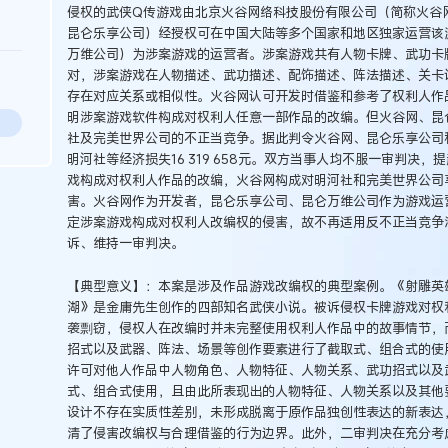
侵权的武侠Q传游戏由北京火谷网络科技股份有限公司（简称火谷
昆仑乐享公司）经授权可在中国大陆等多个国家和地区独家运营该
万维公司）为涉案游戏的运营者。涉案游戏共有人物卡牌、武功卡
对，涉案游戏在人物描述、武功描述、配饰描述、阵法描述、关卡
存在对应关系或相似性。火谷网认可开发时借鉴和参考了权利人作
明涉案游戏软件构成对权利人任意一部作品的改编。但火谷网、昆
社及完美世界公司的不正当竞争。据此判令火谷网、昆仑乐享公司
明河社等经济损失16 319 658元。双方当事人均不服一审判决
戏构成对权利人作品的改编，火谷网构成对明河社和完美世界公司
害。火谷网作为开发者，昆仑乐享公司、昆仑万维公司作为游戏运
定涉案游戏构成对权利人改编权的侵害，故不再适用反不正当竞争
诉、维持一审判决。
【典型意义】：本案是涉及作品游戏改编权的典型案例。《射雕英
湖》是金庸先生创作的四部知名武侠小说。被诉侵权卡牌游戏对权
袭剽窃，侵权人在改编时并未完整使用权利人作品中的故事情节，
招式以及武器、阵法、场景等创作要素进行了截取式、组合式的使
许可对他人作品中人物角色、人物特征、人物关系、武功招式以及
式、组合式使用，且由此所表现出的人物特征、人物关系以及其他
设计不存在实质性差别，未形成脱离于原作品独创性表达的新表达
清了侵害改编权与合理借鉴的行为边界。此外，二审判决在充分考