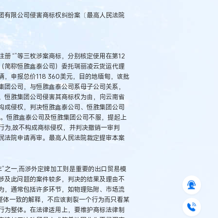
团有限公司侵害商标权纠纷案〔最高人民法院
 “”等三枚涉案商标，分别核定使用在第12
（简称恒胜鑫泰公司）委托瑞丽凌云货运代理
辆，申报总价118 360美元，目的地缅甸，该批
集团公司，与恒胜鑫泰公司系母子公司关系，
、恒胜集团公司侵害其商标权为由，向云南省
构成侵权，判决恒胜鑫泰公司、恒胜集团公司
元。恒胜鑫泰公司及恒胜集团公司不服，提起上
行为,故不构成商标侵权，并判决撤销一审判
民法院申请再审。最高人民法院裁定提审本案
车”之一,而涉外定牌加工则是重要的出口贸易模
涉及此问题的案件较多，判决的结果及理由不
为，通常包括许多环节，如物理贴附、市场流
整体一致的解释，不应该割裂一个行为而只看某
行为整体。在法律适用上，要维护商标法律制