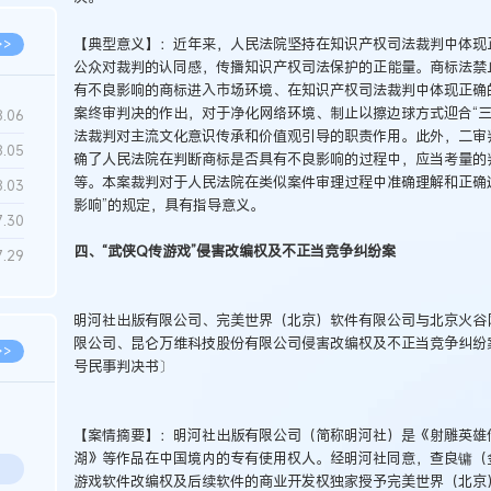
【典型意义】：近年来，人民法院坚持在知识产权司法裁判中体现
>>
公众对裁判的认同感，传播知识产权司法保护的正能量。商标法禁
有不良影响的商标进入市场环境、在知识产权司法裁判中体现正确
案终审判决的作出，对于净化网络环境、制止以擦边球方式迎合“三
8.06
法裁判对主流文化意识传承和价值观引导的职责作用。此外，二审
8.05
确了人民法院在判断商标是否具有不良影响的过程中，应当考量的
等。本案裁判对于人民法院在类似案件审理过程中准确理解和正确
8.03
影响”的规定，具有指导意义。
7.30
四、“武侠Q传游戏”侵害改编权及不正当竞争纠纷案
7.29
明河社出版有限公司、完美世界（北京）软件有限公司与北京火谷
限公司、昆仑万维科技股份有限公司侵害改编权及不正当竞争纠纷案
>>
号民事判决书〕
【案情摘要】：明河社出版有限公司（简称明河社）是《射雕英雄
湖》等作品在中国境内的专有使用权人。经明河社同意，查良镛（
游戏软件改编权及后续软件的商业开发权独家授予完美世界（北京