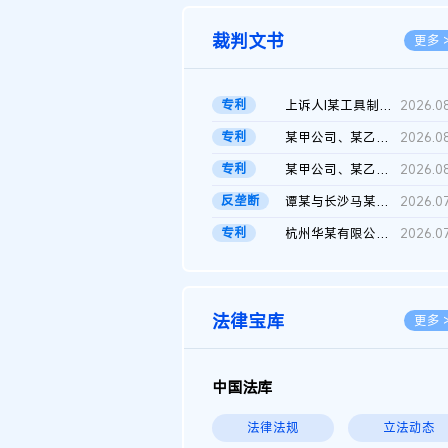
裁判文书
更多 
专利
上诉人I某工具制品有限公司与被上诉人程某及一审被告中华人民共和...
2026.0
专利
某甲公司、某乙公司、某丙公司申请诉前行为保全复议裁定书
2026.0
专利
某甲公司、某乙公司、官某与某丙公司专利申请权权属纠纷 二审判决...
2026.0
反垄断
谭某与长沙马某堆农产品股份有限公司滥用市场支配地位纠纷二审裁...
2026.0
专利
杭州华某有限公司与菲某有限公司侵害发明专利权纠纷
2026.0
法律宝库
更多 
中国法库
法律法规
立法动态