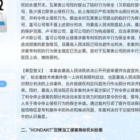
权的合理开支。瓦莱奥公司同时提出了临时行为保全（又称临时禁
司、陈少强立即停止侵权行为。后上海知识产权法院作出部分判决
权，并判令停止侵权行为。据此未对瓦莱奥公司提出的临时行为保
司、富可公司等不服上述部分判决，向最高人民法院提起上诉。最
的保护范围，卢卡斯公司、富可公司的行为构成侵权，应当承担停
卢卡斯公司、富可公司停止侵害涉案专利权的诉中行为保全申请，
造成损害的紧急情况，且最高人民法院已经当庭作出判决，本案判
涉案专利权的行为保全裁定已无必要。故对于瓦莱奥公司的诉中行
驳回上诉，维持原判。
【典型意义】：本案由最高人民法院依法公开开庭审理并当庭宣判
槌”，标志着技术类案件统一上诉机制顺利启动，也是最高人民法
对部分判决的上诉案件，允许就侵权判定问题先行作出部分判决并
>>
率。同时，最高人民法院还在本案判决中首次探讨了判令停止侵害
了判令停止侵害的部分判决尚未发生效力时临时禁令的价值，倡导
人关于责令停止侵权行为的保全申请。通过裁判引领了提升司法保
能性特征是专利案件中的热点和难点问题，本案判决对于功能性特
8.07
中的认识偏差。
5.14
二、“HONDAKIT”定牌加工侵害商标权纠纷案
5.08