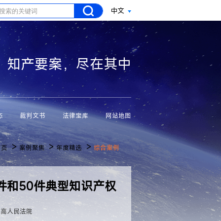
中文
知产要案，尽在其中
态
裁判文书
法律宝库
网站地图
>
>
>
首页
案例聚焦
年度精选
综合案例
案件和50件典型知识产权
最高人民法院