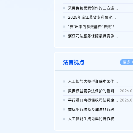
2026.0
采用传统元素创作的二方连续装饰图案作品的独创性及侵权对比认定
2026.0
2025年度江苏省专利预审典型案例
2026.0
“算”出来的参数能否“算数”？
2026.0
浙江司法服务保障最具竞争力营商环境建设典型案例（第二批）含侵...
2026.0
法官视点
更多 
人工智能大模型训练中著作权的合理使用
2026.0
数据权益竞争法保护的裁判路径构建
2026.0
平行进口商标侵权司法判定规则的困境与纾解
2026.0
商标犯罪法益及罪与非罪界限研究
2026.0
人工智能生成内容的著作权司法认定：演进逻辑、现实困境与规则建...
2026.0