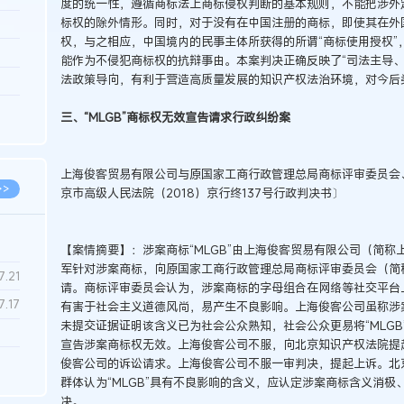
度的统一性，遵循商标法上商标侵权判断的基本规则，不能把涉外
标权的除外情形。同时，对于没有在中国注册的商标，即使其在外
3.26
权，与之相应，中国境内的民事主体所获得的所谓“商标使用授权”
8.06
能作为不侵犯商标权的抗辩事由。本案判决正确反映了“司法主导、
法政策导向，有利于营造高质量发展的知识产权法治环境，对今后
8.04
8.04
三、“MLGB”商标权无效宣告请求行政纠纷案
8.03
上海俊客贸易有限公司与原国家工商行政管理总局商标评审委员会
>>
京市高级人民法院（2018）京行终137号行政判决书〕
【案情摘要】：涉案商标“MLGB”由上海俊客贸易有限公司（简
军针对涉案商标，向原国家工商行政管理总局商标评审委员会（简
7.28
7.21
请。商标评审委员会认为，涉案商标的字母组合在网络等社交平台
7.17
有害于社会主义道德风尚，易产生不良影响。上海俊客公司虽称涉案商标指称“My 
未提交证据证明该含义已为社会公众熟知，社会公众更易将“MLG
宣告涉案商标权无效。上海俊客公司不服，向北京知识产权法院提
7.02
俊客公司的诉讼请求。上海俊客公司不服一审判决，提起上诉。北
群体认为“MLGB”具有不良影响的含义，应认定涉案商标含义消
6.22
决。