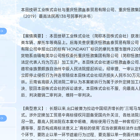
8.07
本田技研工业株式会社与重庆恒胜鑫泰贸易有限公司、重庆恒胜集
8.07
（2019）最高法民再138号民事判决书〕
>>
【案情摘要】：本田技研工业株式会社（简称本田株式会社）获准注册
类车辆、摩托车等商品上。后海关查获重庆恒胜鑫泰贸易有限公司
有限公司申报出口的标有“HONDAKIT”标识的摩托车整车散件220
货物系由缅甸美华公司授权委托重庆恒胜集团有限公司（简称恒胜
8.06
法定代表人均为万迅）加工生产。本田株式会社遂以恒胜鑫泰公司
德宏傣族景颇族自治州中级人民法院提起诉讼。经审理，一审认定
8.05
立即停止侵权行为并连带赔偿本田株式会社经济损失人民币30万
8.05
诉。云南省高级人民法院二审认为本案被诉行为属于涉外定牌加工
决，驳回本田株式会社的诉讼请求。本田株式会社不服，向最高人
8.04
后，判决撤销二审判决，维持一审判决。
8.04
【典型意义】：长期以来,出口被誉为拉动中国经济增长的“三驾马
式。涉外定牌加工贸易中商标侵权问题备受国内外关注，各地法院
>>
尽一致。最高人民法院在本案中明确，商标使用行为是一种客观行
通等等，是否构成商标法意义上“商标的使用”应当依据商标法作出
个环节，要防止以单一环节遮蔽行为过程，要克服以单一侧面代替