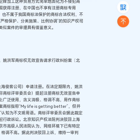
定牌加工这种贸易方式简单地固化为不侵犯商
国获得注册，在中国也不享有注册商标专用
，也不属于我国商标法保护的商标合法权利，不
严格保护、分类施策、比例协调”的知识产权司
类似案件的审理具有借鉴意义。
、姚洪军商标权无效宣告请求行政纠纷案〔北
称上海俊客公司）申请注册。在法定期限内，姚洪
称商标评审委员会）提起注册商标无效宣告申
上广泛使用，含义消极、格调不高，用作商标
life is getting better”，但并
B”认知为不文明用语。商标评审委员会据此裁定
起行政诉讼。北京知识产权法院判决驳回上海
京市高级人民法院认为，网络环境下已有特定
极、格调不高。据此判决驳回上诉，维持一审判