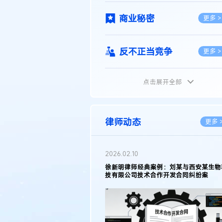
商业秘密
更多 >
反不正当竞争
更多 >
点击展开全部
植物新品种
更多 >
地理标志
更多 >
律师动态
更多 
集成电路布图设计
更多 >
2026.02.10
权律师徐新明接受《中国经营
徐新明律师经典案例：刘某与西安某生物
技术革新下知识产权保护面临新
技有限公司技术合作开发合同纠纷案
技术合同
策略
更多 >
传统文化
更多 >