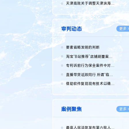
2026.0
天津高院关于调整天津滨海高新技术产业开发区华苑科技园一审普通...
2026.0
审判动态
更多 
要素省略发明的判断
2026.0
淘宝“B站推荐”店铺刷量案维持原判，两被告连带赔偿150万元
2026.0
专利诉前行为保全案件中对仿制药申请人曾作出三类声明的考量及违...
2026.0
直播带货诋毁同行 所谓“临场发挥”不免责
2026.0
借助软件复现现有技术以确认相关参数特征是否被公开
2026.0
案例聚焦
更多 
最高人民法院发布第六批人民法院种业知识产权司法保护典型案例 含...