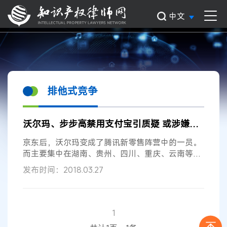
中文
排他式竞争
沃尔玛、步步高禁用支付宝引质疑 或涉嫌违反反垄断相关法律法规
京东后，沃尔玛变成了腾讯新零售阵营中的一员。
而主要集中在湖南、贵州、四川、重庆、云南等大
西南地区、已有592家门店的步步高超市于2月23
发布时间：2018.03.27
日和腾讯、京东进行了联姻，从而加入到腾讯阵
营。公告显示，步步高与与腾讯、京东就智慧零售
等签署战略合作框架协议，向腾讯转让6%的股
份，向京东转让5%的股份。 消费者权益或被伤害
1
事实上，在阿里和腾讯拼杀激烈的支付市场上，出