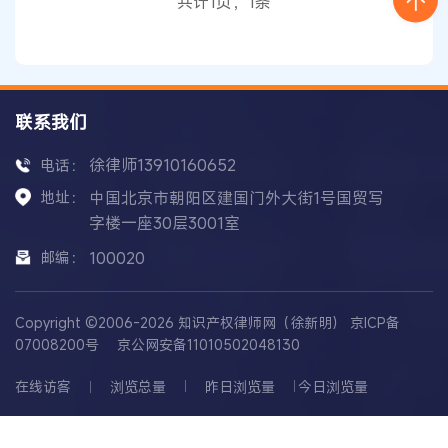
共计1页，1条
现这种
排他
式
竞争
已经不是第一次了。2017
联系我们
徐律师13910160652
电话：
地址：
中国北京市朝阳区建国门外大街1号国贸写
字楼一座30层3001室
邮编：
100020
Copyright ©2006-2026 知识产权律师网（徐新明）
京ICP备
07008200号
京公网安备11010502048130
在线访客
浏览总量
昨日浏览量
今日浏览量