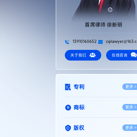
首席律师 徐新明
13910160652
ciplawyer@163.
关于我们
在线咨询
专利
更多 >
商标
更多 >
版权
更多 >