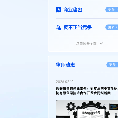
商业秘密
更多 >
反不正当竞争
更多 >
点击展开全部
植物新品种
更多 >
地理标志
更多 >
律师动态
更多 
集成电路布图设计
更多 >
2026.02.10
权律师徐新明接受《中国经营
徐新明律师经典案例：刘某与西安某生物
技术革新下知识产权保护面临新
技有限公司技术合作开发合同纠纷案
技术合同
策略
更多 >
传统文化
更多 >