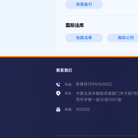
政策指引
国际法库
他国法律
国际公约
联系我们
徐律师13910160652
电话：
中国北京市朝阳区建国门外大街1号
地址：
贸写字楼一座30层3001室
100020
邮编：