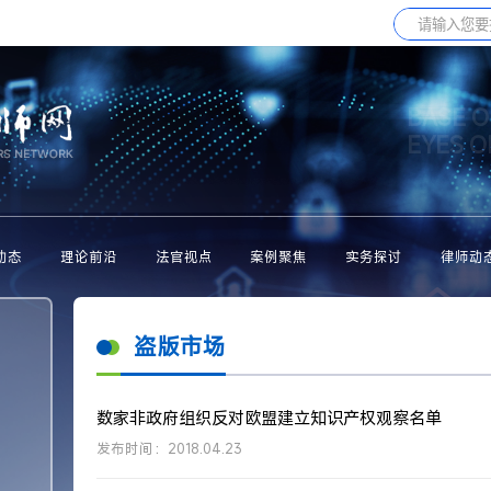
BASE O
EYES 
动态
理论前沿
法官视点
案例聚焦
实务探讨
律师动
盗版市场
数家非政府组织反对欧盟建立知识产权观察名单
发布时间：2018.04.23