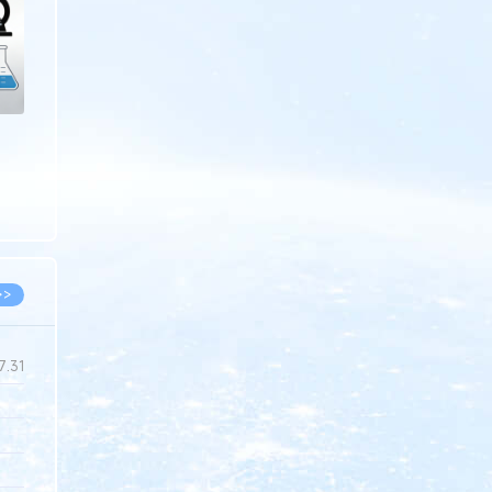
>>
7.31
5.14
5.08