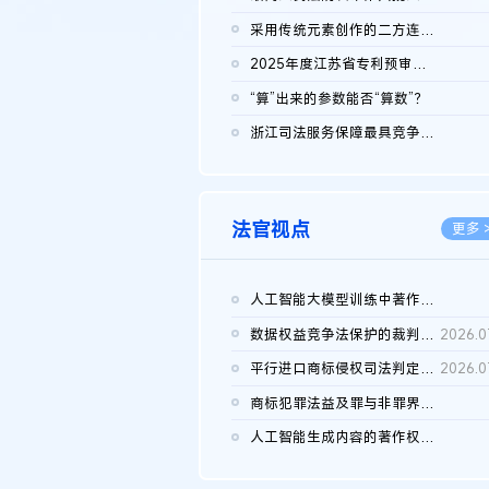
2026.0
采用传统元素创作的二方连续装饰图案作品的独创性及侵权对比认定
2026.0
2025年度江苏省专利预审典型案例
2026.0
“算”出来的参数能否“算数”？
2026.0
浙江司法服务保障最具竞争力营商环境建设典型案例（第二批）含侵...
2026.0
法官视点
更多 
人工智能大模型训练中著作权的合理使用
2026.0
数据权益竞争法保护的裁判路径构建
2026.0
平行进口商标侵权司法判定规则的困境与纾解
2026.0
商标犯罪法益及罪与非罪界限研究
2026.0
人工智能生成内容的著作权司法认定：演进逻辑、现实困境与规则建...
2026.0