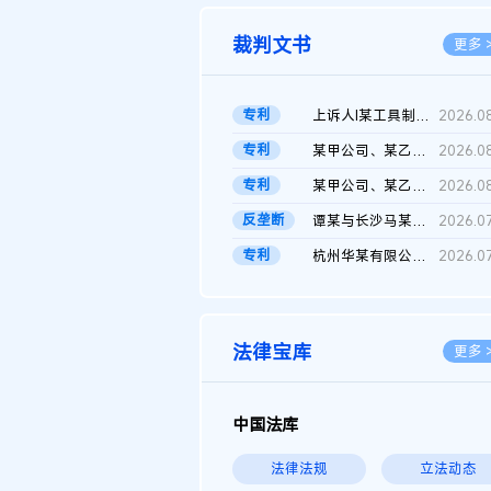
裁判文书
更多 
专利
上诉人I某工具制品有限公司与被上诉人程某及一审被告中华人民共和...
2026.0
专利
某甲公司、某乙公司、某丙公司申请诉前行为保全复议裁定书
2026.0
专利
某甲公司、某乙公司、官某与某丙公司专利申请权权属纠纷 二审判决...
2026.0
反垄断
谭某与长沙马某堆农产品股份有限公司滥用市场支配地位纠纷二审裁...
2026.0
专利
杭州华某有限公司与菲某有限公司侵害发明专利权纠纷
2026.0
法律宝库
更多 
中国法库
法律法规
立法动态