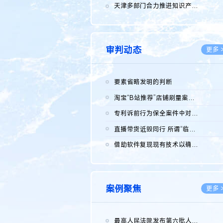
2026.0
天津多部门合力推进知识产权保护工作
2026.0
审判动态
更多 
要素省略发明的判断
2026.0
淘宝“B站推荐”店铺刷量案维持原判，两被告连带赔偿150万元
2026.0
专利诉前行为保全案件中对仿制药申请人曾作出三类声明的考量及违...
2026.0
直播带货诋毁同行 所谓“临场发挥”不免责
2026.0
借助软件复现现有技术以确认相关参数特征是否被公开
2026.0
案例聚焦
更多 
最高人民法院发布第六批人民法院种业知识产权司法保护典型案例 含...