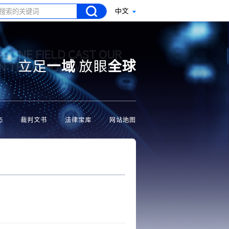
中文
N ONE FIELD CAST OUR
立足
一域
放眼
全球
ON THE WHOLE WORLD
态
裁判文书
法律宝库
网站地图