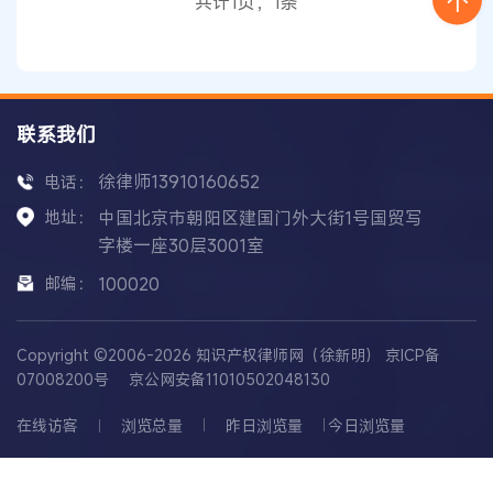
共计1页，1条
猫，英文名称为“DORAEMON
联系我们
徐律师13910160652
电话：
地址：
中国北京市朝阳区建国门外大街1号国贸写
字楼一座30层3001室
邮编：
100020
Copyright ©2006-2026 知识产权律师网（徐新明）
京ICP备
07008200号
京公网安备11010502048130
在线访客
浏览总量
昨日浏览量
今日浏览量