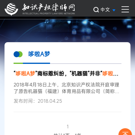
中文
哆啦A梦
“
哆啦
A
梦
”商标惹纠纷，“机器猫”并非“
哆啦
A
梦
”？
2018年4月18日上午，北京知识产权法院开庭审理
了原告机器猫（福建）体育用品有限公司（简称机
器猫公司）诉被告国家工商行政管理总局商标评审
发布时间：2018.04.25
委员会（简称商标评审委员会）、第三人艾影（上
海）商贸有限公司（简称艾影公司）商标权无效宣
告请求行政纠纷一案。 该案诉争商标是机器猫公司
注册的图形商标 （简称诉争商标），该图形与漫画
1
哆啦
A
梦
的形象酷似。
哆啦
A
梦
，又名小叮当、机器