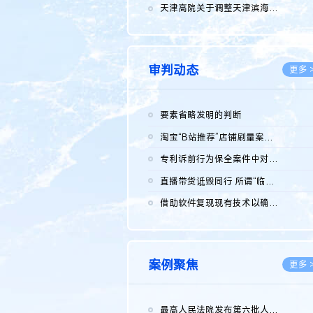
2026.0
天津高院关于调整天津滨海高新技术产业开发区华苑科技园一审普通...
2026.0
审判动态
更多 
要素省略发明的判断
2026.0
淘宝“B站推荐”店铺刷量案维持原判，两被告连带赔偿150万元
2026.0
专利诉前行为保全案件中对仿制药申请人曾作出三类声明的考量及违...
2026.0
直播带货诋毁同行 所谓“临场发挥”不免责
2026.0
借助软件复现现有技术以确认相关参数特征是否被公开
2026.0
案例聚焦
更多 
最高人民法院发布第六批人民法院种业知识产权司法保护典型案例 含...