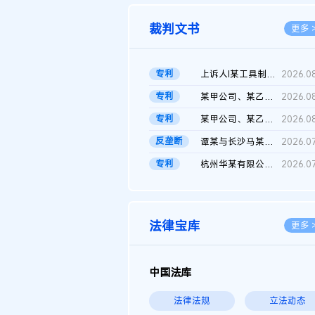
裁判文书
更多 
专利
上诉人I某工具制品有限公司与被上诉人程某及一审被告中华人民共和...
2026.0
专利
某甲公司、某乙公司、某丙公司申请诉前行为保全复议裁定书
2026.0
专利
某甲公司、某乙公司、官某与某丙公司专利申请权权属纠纷 二审判决...
2026.0
反垄断
谭某与长沙马某堆农产品股份有限公司滥用市场支配地位纠纷二审裁...
2026.0
专利
杭州华某有限公司与菲某有限公司侵害发明专利权纠纷
2026.0
法律宝库
更多 
中国法库
法律法规
立法动态