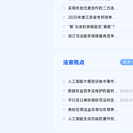
2026.0
采用传统元素创作的二方连续装饰图案作品的独创性及侵权对比认定
2026.0
2025年度江苏省专利预审典型案例
2026.0
“算”出来的参数能否“算数”？
2026.0
浙江司法服务保障最具竞争力营商环境建设典型案例（第二批）含侵...
2026.0
法官视点
更多 
人工智能大模型训练中著作权的合理使用
2026.0
数据权益竞争法保护的裁判路径构建
2026.0
平行进口商标侵权司法判定规则的困境与纾解
2026.0
商标犯罪法益及罪与非罪界限研究
2026.0
人工智能生成内容的著作权司法认定：演进逻辑、现实困境与规则建...
2026.0