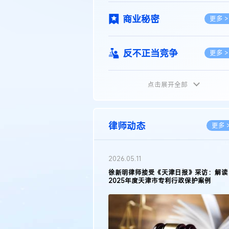
商业秘密
更多 >
反不正当竞争
更多 >
点击展开全部
植物新品种
更多 >
地理标志
更多 >
律师动态
更多 
集成电路布图设计
更多 >
2026.03.09
接受《天津日报》采访：解读
著名知识产权律师徐新明接受《中国经营
天津市专利行政保护案例
报》采访：技术革新下知识产权保护面临
技术合同
挑战与应对策略
更多 >
传统文化
更多 >