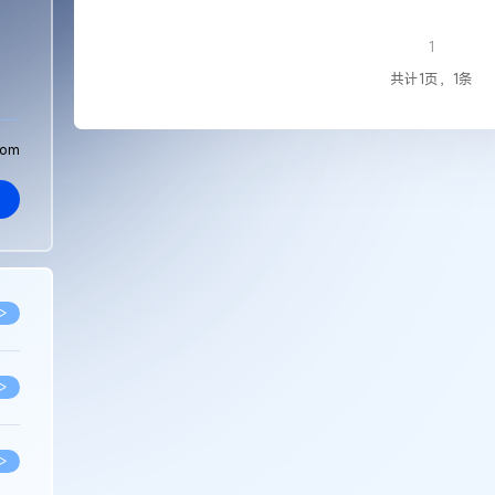
1
共计1页，1条
com
>
>
>