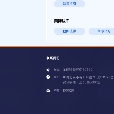
政策指引
国际法库
他国法律
国际公约
联系我们
徐律师13910160652
电话：
中国北京市朝阳区建国门外大街1号
地址：
贸写字楼一座30层3001室
100020
邮编：