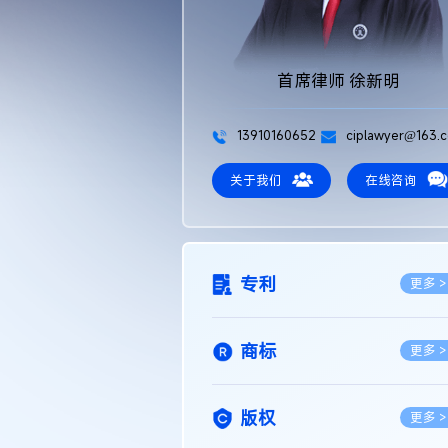
首席律师 徐新明
13910160652
ciplawyer@163.
关于我们
在线咨询
专利
更多 >
商标
更多 >
版权
更多 >