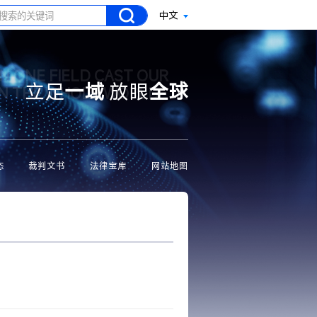
中文
N ONE FIELD CAST OUR
立足
一域
放眼
全球
ON THE WHOLE WORLD
态
裁判文书
法律宝库
网站地图