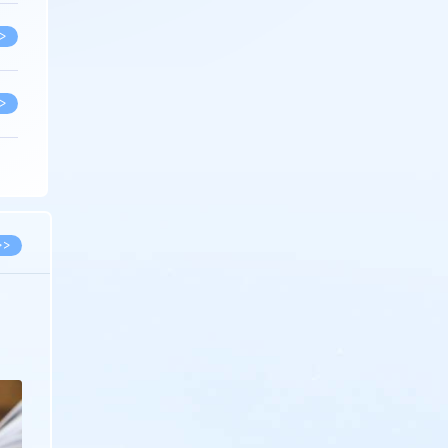
>
>
>
>
>>
>
2026.02.10
徐新明律师经典案例：刘某与西安某生物科
新
技有限公司技术合作开发合同纠纷案
>
>