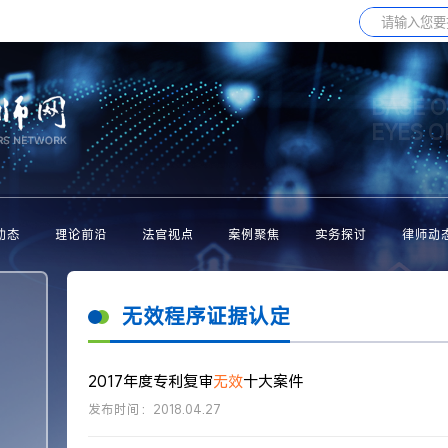
BASE O
EYES 
动态
理论前沿
法官视点
案例聚焦
实务探讨
律师动
无效程序证据认定
2017年度专利复审
无效
十大案件
发布时间：2018.04.27