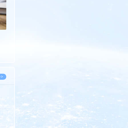
>>
8.07
5.14
5.08