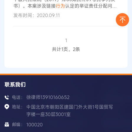
体的占有，更加注意给予
传播
行为
相应的法律地位
书）。本案涉及链接
行为
认定的举证责任分配问
题，更涉及何种链接
行为
可认定为提供链接服务而
发布时间：2020.09.11
可适用“通知+删除”这一规定的难点问题（《信息网
络
传播
权保护条例》第二十三条）。 二 链接
行为
的类型及性质 网络服务提供者使用链接技术提供电
视节目等视听节目在现实中非常普遍，链接可主要
1
分为“浅层链接”“深度链接”“加框链接”和“盗链”。浅
共计1页，2条
层链接指从设链网站链至被链
联系我们
徐律师13910160652
电话：
地址：
中国北京市朝阳区建国门外大街1号国贸写
字楼一座30层3001室
邮编：
100020