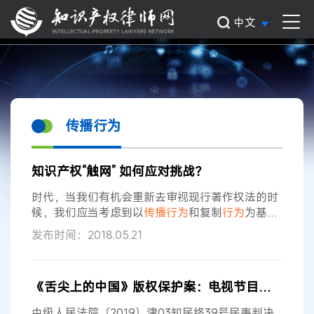
中文
传播行为
知识产权“触网” 如何应对挑战？
时代，当我们有机会重新去审视现行著作权法的时
候，我们应当考虑到以
传播
行为
和复制
行为
为基础
的权利的关系，进而给予
传播
权充分的重视。”在中
发布时间：2018.05.21
国人民大学知识产权学院副院长郭禾看来，我国著
作权法对著作财产权采取列举的方式进行分类，存
在因技术发展导致列举不完善的问题出现。他建
《舌尖上的中国》版权保护案：电视节目
传播
中链
议，从复制权利束、
传播
权利束的角度重新审视著
作财产权。由于互联网内容的
传播
正逐渐脱离对载
中级人民法院〔2019〕津03知民终39号民事判决