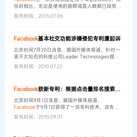
当时相比，无论是使用的族群或是人数都已经有了
巨大的改变。因此
Facebook
自己的设计团队，找
发布时间：2015.07.06
上了设计原本Logo字体「Klavika」的设计师Eric
Olson合作，打造一个「感觉更友善且平易近人」
的新图标。最重要的「f」因为会单独出现在许多
Facebook
基本社交功能涉嫌侵犯专利遭起诉
商标里，所以完全保持了不动，除了f之外的字母
大多角度变得比较柔和，而唯一比较明显的改变应
北京时间7月20日消息，据国外媒体报道，针对一
该是在「a
家不太知名的科技公司Leader Technologies提起
的专利诉讼，
Facebook
近日发明起反击。 Leader
发布时间：2010.07.22
Technologies是一家总部位于美国俄亥俄州的科技
公司，该公司向美国特拉华州联邦法院提起诉讼，
称
Facebook
社交网站的很多基本功能都侵犯了该
Facebook
获新专利：根据点击量排名搜索结果
公司专利，例如数据上传、信息存储等。Leader
Technologies还表示
北京时间9月1日消息，据国外媒体报道，
Facebook
于9月1日获得了一项专利技术，该专利
技术可以根据社交网站用户的点击次数对搜索结果
发布时间：2010.09.01
进行排名。 美国专利与商标局于9月1日批准了一项
名为“依据某社交网站一定群体的用户点击频率进行
搜索结果排名”的专利申请，该申请由
Facebook
于