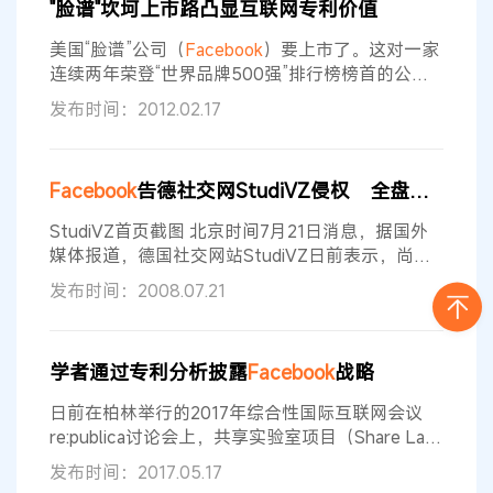
"脸谱"坎坷上市路凸显互联网专利价值
2004年提出，直到今日才获得批准。 这项专利规
定了一种基于网站在社交网站一定用户群体中受欢
美国“脸谱”公司（
Facebook
）要上市了。这对一家
迎程度来进行搜索引擎排名
连续两年荣登“世界品牌500强”排行榜榜首的公司
来说，似乎是情理之中的事。然而，随着“脸谱”即
发布时间：2012.02.17
将提交上市招股书，美国诸多专利权人也抓住机
会，对其展开专利诉讼。此举再次让人们意识到了
专利对企业发展的重要性。在互联网彻底改变人们
Facebook
告德社交网StudiVZ侵权 全盘抄袭
生活的同时，专利等知识产权为这一领域的竞争者
增添了筹码。 上市之路遇坎坷 由于不过多依赖固
StudiVZ首页截图 北京时间7月21日消息，据国外
定资产或有形资产投资来实现业务
媒体报道，德国社交网站StudiVZ日前表示，尚未
接到被美国知名社交网站
Facebook
起诉的通知。
发布时间：2008.07.21
上周五，
Facebook
在加州法院对StudiVZ提起诉
讼，指控后者侵犯版权。据
Facebook
称，StudiVZ
网站设计几乎完全抄袭了
Facebook
，只不过将
学者通过专利分析披露
Facebook
战略
Facebook
的蓝色页面主题换成红色而已。 对此，
StudiVZ日前在一
日前在柏林举行的2017年综合性国际互联网会议
re:publica讨论会上，共享实验室项目（Share Lab
Project）的学者分享了自己是如何依赖不寻常的资
发布时间：2017.05.17
源来分析脸书（
Facebook
）算法的。研究人员通