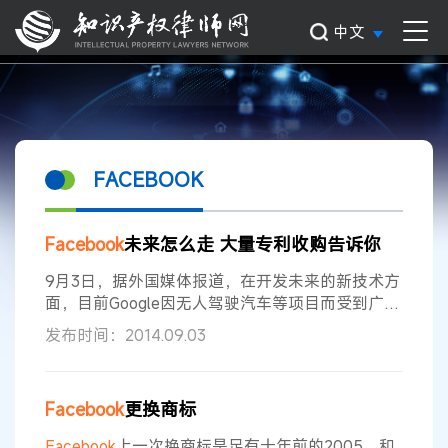
中文
FACEBOOK
Facebook
未来怎么走 大量专利收购告诉你
9月3日，据外国媒体报道，在开发未来的新技术方
面，目前Google因无人驾驶汽车等项目而受到广泛
关注，但现在
Facebook
也应当受到关注了。
发布时间：2014.09.03
Facebook
最近从其他公司收购了至少100件专利，
这些专利覆盖部分热门领域，例如增强现实、视
频、P2P打印和语言翻译。 在一份新发表的研究报
Facebook
更换商标
告中，知识产权研究公司Envision IP分析了
Facebook
自2013年1月份以来收购的专利
Facebook
上一次换商标是足有十年前的2005，和