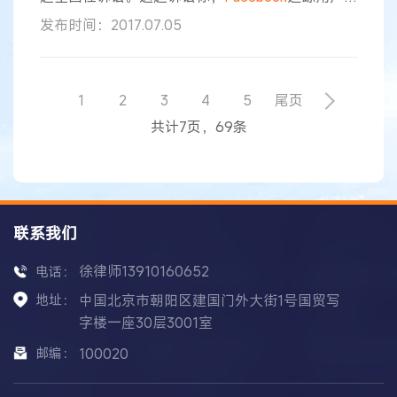
在互联网上的活动，即使用户已经登出该网站。 上
发布时间：2017.07.05
周五，圣何塞美国地方法官爱德华·戴维拉
（Edward Davila）判决称，原告方未能表明，他们
对于隐私保护有合理的预期，或者他们遭到了任何
“实际的”经济损失。 原告方认为，
Facebook
违反了
1
2
3
4
5
尾页
美国联邦和加州的隐私保护和反窃听法律。该服务
共计7页，69条
在用户浏览器
联系我们
徐律师13910160652
电话：
地址：
中国北京市朝阳区建国门外大街1号国贸写
字楼一座30层3001室
邮编：
100020