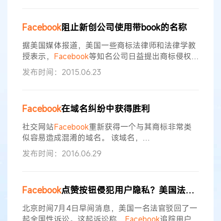
过了解公司注册的8000项专利的部分内容后弄清
了 “帝国”（Empire，文中指脸书）如何将他们从用
Facebook
阻止新创公司使用带book的名称
户那里获得的原始数据转变为具有商业价值的重要
大数据文件。 “Systems and
据美国媒体报道，美国一些商标法律师和法律学教
授表示，
Facebook
等知名公司日益提出商标侵权
指控，阻止新创公司和其他人使用类似的名称。 去
发布时间：2015.06.23
年，在佛蒙特州伯灵顿的一个餐馆，35岁的凯尔.克
拉克(Kyle Clark)和30岁的阿龙.波拉克(Aaron
Pollak)两位工程师决定，将他们的新公司命名为
Facebook
在域名纠纷中获得胜利
Designbook。这家有6个人的公司是帮助创业者在
开创新事业时找到合作者。波拉克称：“我们
社交网站
Facebook
重新获得一个与其商标非常类
似容易造成混淆的域名。 该域名，
facebook
360.com于2015年10月注册。 4月19
发布时间：2016.06.29
日，
Facebook
向世界知识产权组织（WIPO）的仲
裁与调解中心提交了诉讼。
Facebook
称争议域名
与其商标具有混淆性相似，被告对该商标不享有任
Facebook
点赞按钮侵犯用户隐私？美国法院驳回诉讼
何权利或法律利益，这完全属于恶意使用。 被告，
来自越南的黄长林，不服
Facebook
的主张
北京时间7月4日早间消息，美国一名法官驳回了一
起全国性诉讼。这起诉讼称，
Facebook
追踪用户