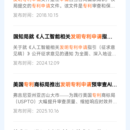
专利申请
量排名前十位的
申请
人中，除
局提交的
专利申请
文件。该文件是
专利
审查和保护
的基础性文件，主要包括说明书、权利要求书等几
发布时间：2018.10.15
个部分（下称原
申请
文件）。但是，
申请
人在最初
提出
申请
时，可能会因为种种原因，没有概括出最
合适的权利要求，那么如何在
申请
过程中将其进行
国知局就《人工智能相关
发明专利申请
指引（征求意见稿）》公开征求意见
变更呢？
专利
法第三十三条规定，对
发明
或实用新
型
专利申请
文件的修改不得超出原说明书和权利要
关于就《人工智能相关
发明专利申请
指引（征求意
求书记载的范围。那么，如何应用
专利
法及其相关
见稿）》公开征求意见的通知 为全面、深入地诠释
我国现行
专利
法律制度框架下的人工智能领域
专利
发布时间：2024.12.09
审查政策，回应创新主体普遍关切的热点法律问
题，提升
专利申请
质量，国家知识产权局起草了面
向
申请
人的《人工智能相关
发明专利申请
指引》
美国
专利
商标局推出
发明专利申请
预审查AI检索新试点项目​
（以下简称指引）。指引的定位为政策解读类文
件，帮助
申请
人更好理解现行
专利
审查政策。 现将
弗吉尼亚州亚历山大市——为践行美国
专利
商标局
指引征求意见稿及其说明予以公布，征求社会各界
（USPTO）大幅提升审查质量、缩短响应时效并
意见
提高审查效率的坚定承诺，该机构今日宣布启动"人
发布时间：2025.10.16
工智能搜索自动化试点（ASAP项目）"。该项目将
测试USPTO内部人工智能（AI）工具在
发明专利
预
审查现有技术检索环节的应用效能。 负责知识产权