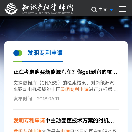
中文
发明专利申请
正在考虑购买新能源汽车？你get到它的核心技术要点了么？
文摘数据库（CNABS）的检索结果，对新能源汽
车驱动电机领域的中国
发明专利申请
进行分析后发
现，该领域的
专利
集中度较高，并且日本企业起步
发布时间：2018.06.11
较早，处于技术领先地位。截至2018年4月30日，
该领域的
专利申请
量累积达到近3万件。其中，排
名前十位的
申请
人其
专利申请
量合计约7600余
发明专利申请
中主动变更技术方案的时机和技巧
件，占该领域中国
专利申请
总量的26%左右，
专利
技术较为集中地掌握在汽车行业的领先企业手中。
发明专利申请
文件是在
申请
日当日向国家知识产权