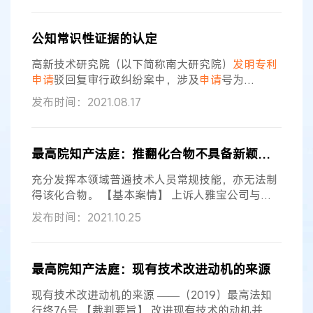
门桥西土城路6号。 法定代表人：申长雨，该局局
长。 委托诉讼代理人：韩世炜，该局审查员。 委
公知常识性证据的认定
托诉讼代理人：史晶，该局审查员。 上诉人香港某
大学与被上诉人国家知识产权局
发明专利申请
驳回
高新技术研究院（以下简称南大研究院）
发明专利
复审行政纠纷一案，涉及
申请
驳回复审行政纠纷案中，涉及
申请
号为
201110187700.2、名称为“一种肿瘤靶向性肿瘤坏
发布时间：2021.08.17
死因子相关凋亡配体变体及其应用”的
发明专利申请
（以下简称本
申请
）。 靶标公司、南大研究院认
为，《肿瘤研究前沿》第8卷既不是教科书，也不
最高院知产法庭：推翻化合物不具备新颖性推定的举证责任
是技术词典，仅为相应年度的肿瘤研究领域最新成
果合编成卷的综述性质论文集，不属于公知常识证
充分发挥本领域普通技术人员常规技能，亦无法制
据。 国家知识产权局作出的第116649号
得该化合物。 【基本案情】 上诉人雅宝公司与被
上诉人国家知识产权局
发明专利申请
驳回复审行政
发布时间：2021.10.25
纠纷案中，涉及
申请
号为201080022027.0、名称
为“DOPO衍生物阻燃剂”的
发明专利申请
（以下简
称本
申请
）。 国家知识产权局作出第110127号复审
最高院知产法庭：现有技术改进动机的来源
请求审查决定（以下简称被诉决定），认为本
申请
权利要求1、4-6不具备新颖性，权利要求2、3、
现有技术改进动机的来源 ——（2019）最高法知
7、9、11-17
行终76号 【裁判要旨】 改进现有技术的动机并不