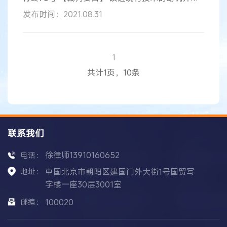
必然来自克服最接近的现有技术的缺陷。当最接近
发布时间：2021.08.31
的现有技术不存在明显缺陷时，仍然可能有需要解
决的技术问题，并由此产生改进动机。 【基本案
情】 上诉人英国卫生部、麦克罗弗姆有限公司与被
上诉人国家知识产权局
发明专利申请
驳回复审行政
1
纠纷案中，涉及
申请
号为201080053778.9、名称
共计1页，10条
为“用于预防或抑制艰难
联系我们
徐律师13910160652
电话：
地址：
中国北京市朝阳区建国门外大街1号国贸写
字楼一座30层3001室
邮编：
100020