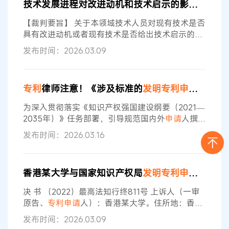
技术发展进程对改进动机和技术启示的影响 含二审判决书原文
事务的商务部副部长兼USPTO局长约翰·A·斯奎尔
斯表示："我曾向参议院司法委员会及各领域
发明
人
【裁判要旨】 关于本领域技术人员对现有技术是否
郑重承诺'积极拥抱AI
具有改进动机或者现有技术是否给出技术启示的判
断，可以综合考量
申请
日前所属技术领域的发展状
发布时间：2026.03.09
况和发展进程。如果在
申请
日前本领域技术尚处于
早期发展阶段，本领域技术人员对于相关技术问题
和技术手段的认识尚不成熟，则研发面临的不确定
专利
律师注意！《涉及标准的
发明专利申请
指引》
因素更多。在此情形下，应当慎重认定本领域技术
人员对现有技术具有改进动机或者现有技术给出技
为深入贯彻落实《知识产权强国建设纲要（2021—
术启示。 【关键词】 行政
发明专利申请
驳回
2035年）》任务部署，引导规范国内外
申请
人撰写
申请
文件，提升
专利申请
质量，推动
专利
与国际标
发布时间：2026.03.16
准制定有效结合，国家知识产权局组织编写了《涉
及标准的
发明专利申请
指引》，供相关创新主体参
考使用。 附：涉及标准的
发明专利申请
指引全文
香港某大学与国家知识产权局
发明专利申请
驳回复
决 书 （2022）最高法知行终811号 上诉人（一审
原告、
专利申请
人）：香港某大学。住所地：香港
特别行政区。 代表人：徐某。 被上诉人（一审被
发布时间：2026.03.09
告）：国家知识产权局。住所地：北京市海淀区蓟