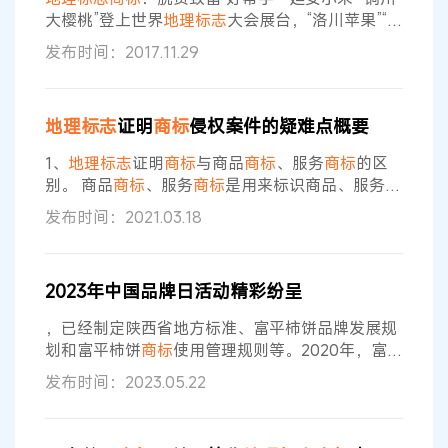
准扶贫，促进当地开展扶贫工作，沼山
大樱桃”登上世界
地理
标志
大会展台，“洛川苹果”“泾
渭茯茶”在丝绸之路上一路飘香，“紫阳富硒茶”入选
发布时间：2017.11.29
全国
商标
富农和运用
地理
标志
精准扶贫典型……近
年来，
地理
标志
商标
在脱贫致富中发挥着日益重要
的作用。截至2017年7月底，我国
地理
标志
商标
注
地理
标志
证明
商标
侵权案件的疑难点概要
册量达3712件。
地理
标志
商标
事业的快速发展，不
仅助力了精准扶贫，而且有力地推进了农业产业化
1、
地理
标志
证明
商标
与商品
商标
、服务
商标
的区
别。 商品
商标
、服务
商标
是用来标识商品、服务来
源于
商标
注册人，直接指向商品或服务的提供者。
发布时间：2021.03.18
根据《
商标
法》第三条规定：“证明
商标
是由对某种
商品或者服务具有监督能力的组织所控制，而由该
组织以外的单位或者个人使用于其商品或者服务，
2023年中国品牌日活动精彩纷呈
用以证明该商品或者服务的原产地、原料、制造方
法、质量或者其他特定品质的
标志
。”《
商标
法》第
，已经制定陕西省地方标准、富平柿饼品牌发展规
十六条第二款规定：“
地理
标志
，是指
划和富平柿饼
商标
使用管理规则等。2020年，富平
柿饼被列入第二批中欧
地理
标志
保护与合作协定互
发布时间：2023.05.22
认互保名单。2021年，富平柿饼品牌价值达51.59
亿元。目前，富平县柿子种植面积36万亩，产品年
产值达26亿元，带动从业人员13万人，成为当地乡