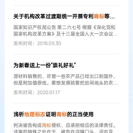
特定产地的特定商品的特殊品质,而非垄断性的使用
该
地理
标志
,该案“盱眙龙虾及图”证明
商标
中虽使用
关于机构改革过渡期统一开展专利
商标
等申请相关事宜使用印章及文书有关事项的公告（第267号）
了“盱眙龙虾”
地理
标志
,但该
地理
标志
仅占证明
商标
很小一部分,在该
商标
中具有显著性和识别性的部分
国家知识产权局公告 第二六七号 根据《深化党和
应为龙虾图标,盱眙龙虾协会获准注册
国家机构改革方案》及十三届全国人大一次会议通
过的《国务院机构改革方案》要求，重新组建后的
发布时间：2018.05.30
国家知识产权局负责
商标
、专利、原产地
地理
标志
的注册登记和行政裁决等工作。国家知识产权局已
完成转隶工作。为保证机构改革过渡期间相关工作
为新春送上一份“崇礼好礼”
平稳有序、正常开展，现将有关事项公告如下：
一、自2018年6月8日零时起，
商标
注册证加盖“国
原材料销售的，尽管一些农产品已经出口到国外，
家知识产权局”印章；
商标
申请、受理
但是附加值很低。要想发展就要把田间地头的农作
物转变成消费者手中的商品，并培树本地品牌。在
发布时间：2020.01.17
国家消费扶贫的号召下，我们想，能否以消费扶贫
为抓手倒逼当地进一步规范种植标准和农业生产管
理，加快产品外观设计、注册
商标
、发展
地理
标志
浅析
地理
标志
证明
商标
的正当使用
产品等知识产权工作，实现产业升级，帮助农民增
收。”田明在接受记者采访时表示，扶贫工作组运用
判决被告构成
商标
侵权，应承担相应的法律责任。
自身优势，积极对接国家知识产权局各方资源，提
该案的特殊之处在于，被告在店铺门头、店内及名