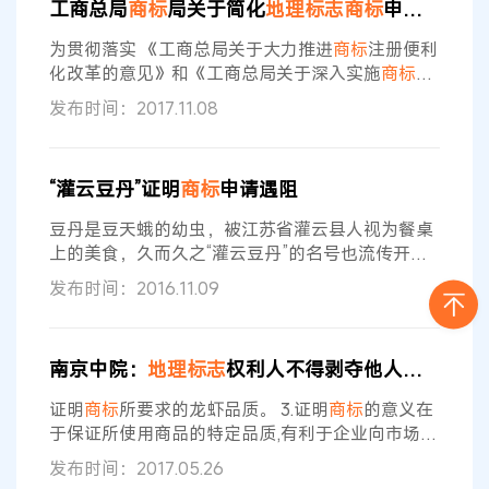
工商总局
商标
局关于简化
地理
标志
商标
申请材料、便利申请人的通知
村振兴主导产业之一。 新会陈皮同样是全国知名的
地理
标志
产品，拥有独特的品牌文化和价值。“经过
为贯彻落实 《工商总局关于大力推进
商标
注册便利
十年发展，公司孵化近300家
化改革的意见》和《工商总局关于深入实施
商标
品
牌战略推进中国品牌建设的意见》精神，按照“一条
发布时间：2017.11.08
主线、两个抓手、三个点”
商标
改革方向，切实推进
地理
标志
商标
注册便利化，运用
地理
标志
商标
精准
扶贫，促进“三农”发展，经认真研究，特采取以下
“灌云豆丹”证明
商标
申请遇阻
五项措施进一步便利
地理
标志
商标
注册申请人。
一、关于
地理
标志
商品客观存在的证明 申请人除通
豆丹是豆天蛾的幼虫，被江苏省灌云县人视为餐桌
过提供县志、农业志、产品志、年鉴
上的美食，久而久之“灌云豆丹”的名号也流传开
来。日前，北京市高级人民法院作出二审判决，驳
发布时间：2016.11.09
回了灌云县同兴镇豆丹养殖协会（下称灌云豆丹协
会）的上诉，维持一审法院原判，“灌云豆丹
GUANYUNDOUDAN”
地理
标志
证明
商标
的注册申
南京中院：
地理
标志
权利人不得剥夺他人正当使用地名的权利
请终被驳回。 据悉，2013年3月，灌云豆丹协会向
国家工商行政管理总局
商标
局（下称
商标
局）提出
证明
商标
所要求的龙虾品质。 3.证明
商标
的意义在
第12275385号“灌云
于保证所使用商品的特定品质,有利于企业向市场推
销商品,也有利于消费者选择商品,保证商品的质
发布时间：2017.05.26
量。在证明
商标
中使用
地理
标志
的目的系为了保证