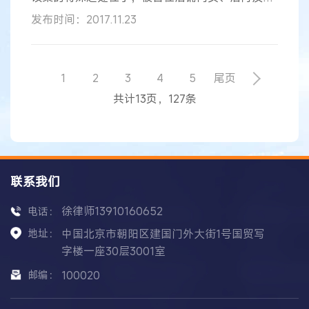
供
片上使用的为“正宗盱眙龙虾”字样，且提供证据证
发布时间：2017.11.23
明其所销售的龙虾来源于盱眙马坝地区，最终二审
法院认为，由于被控侵权标识与涉案
商标
不构成近
似，且被告已提供证据证明龙虾来源于
地理
标志
的
特定区域内，故被告的行为不构成
商标
侵权。
地理
1
2
3
4
5
尾页
标志
是一项地区性、公有性的财产权，产地内所有
共计13页，127条
符合条件的厂商和个人都有权使用，不允许垄断使
用
联系我们
徐律师13910160652
电话：
地址：
中国北京市朝阳区建国门外大街1号国贸写
字楼一座30层3001室
邮编：
100020