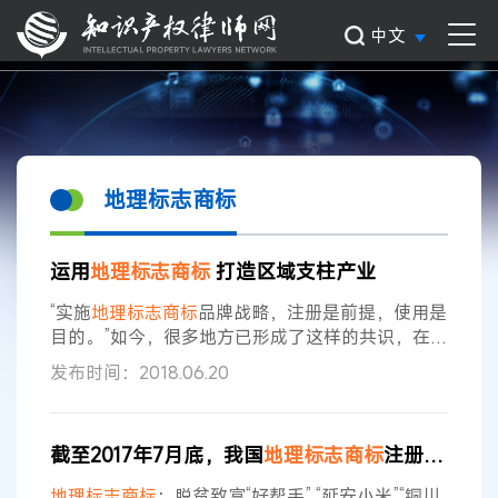
中文
地理标志商标
运用
地理
标志
商标
打造区域支柱产业
“实施
地理
标志
商标
品牌战略，注册是前提，使用是
目的。”如今，很多地方已形成了这样的共识，在运
用
地理
标志
商标
过程中抓好运作模式构建、许可使
发布时间：2018.06.20
用管理、市场环境维护3个环节，才能确保
地理
标
志
商标
使用科学规范、可持续发展，助力地方打造
支柱产业和区域品牌。 沼山胡柚：品牌支撑 精准
截至2017年7月底，我国
地理
标志
商标
注册量达3712件，助力区域农业发展作用显著
扶贫 “金牌、银牌，不如品牌”。近年来，湖北省鄂
州市沼山镇充分发挥“沼山胡柚”品牌效应，助力精
地理
标志
商标
：脱贫致富“好帮手” “延安小米”“铜川