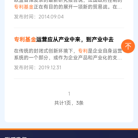
欧盟智库发表的最新研究报告说，法国政府控制的
托其持有的海外
专利基金
正在有目的的展开一项新的贸易战。在这
种贸易战中，
专利基金
先是购买和囤积大量技术
专
发布时间：2014.09.04
利
，再针对外国公司提起
专利
侵权诉讼，以达到与
反倾销、反补贴调查一样的贸易救济效果。 撰写报
告的欧洲政治经济研究中心（ECIPE）主任牧山浩
专利基金
运营应从产业中来，到产业中去
石（Hosuk Lee-Makiyama）对记者说：这是一项
新的反倾销策略。当欧盟将再也无法针对中国发起
在传统的封闭式创新环境下，
专利
是企业自身运营
反倾销调查的时候
系统的一个部分，或作为企业产品和产业化的支
撑，或作为企业维护自身权益的保护手段，或作为
发布时间：2019.12.31
阻止竞争对手进入市场的壁垒。但在当今开放式创
新环境下，通过设立
专利基金
对
专利
资产进行市场
化运营以减轻
专利
持有负担并获得收益，从市场化
和促进产业发展的角度去将
专利
价值最大化，正逐
1
渐成为企业
专利
战略的重要部分。 笔者从产业运营
共计1页，3条
中的三个“
专利
困境”场景入手，对
专利
运营与产业