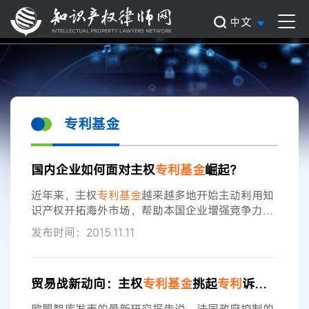
中文
专利基金
国内企业如何面对主权
专利基金
崛起？
近年来，主权
专利基金
越来越多地开始主动利用知
识产权开拓海外市场，帮助本国企业增强竞争力，
应对国外竞争。其中，最有代表性的主权
专利基金
发布时间：2015.11.11
是“法国
专利基金
”，其成立之初的诉求是开拓海外
市场增强竞争力，但现在基本被认为是针对国外竞
争者的报复性或歧视性工具。而韩国政府主导成立
贸易战新动向：主权
专利基金
挑起
专利
诉讼战
的韩国创意资本公司（Intellectual Discovery）自
成立以来共签订了1300余件
专利
实施许可合同，依