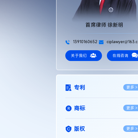
首席律师 徐新明
13910160652
ciplawyer@163.
关于我们
在线咨询
专利
更多 >
商标
更多 >
版权
更多 >