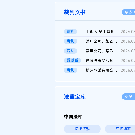
裁判文书
更多 
专利
上诉人I某工具制品有限公司与被上诉人程某及一审被告中华人民共和...
2026.0
专利
某甲公司、某乙公司、某丙公司申请诉前行为保全复议裁定书
2026.0
专利
某甲公司、某乙公司、官某与某丙公司专利申请权权属纠纷 二审判决...
2026.0
反垄断
谭某与长沙马某堆农产品股份有限公司滥用市场支配地位纠纷二审裁...
2026.0
专利
杭州华某有限公司与菲某有限公司侵害发明专利权纠纷
2026.0
法律宝库
更多 
中国法库
法律法规
立法动态