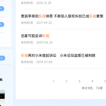
发布时间：2016.12.28
>
贾跃亭挥别
乐视
体育 不断陷入版权纠纷已成
乐视
累赘
发布时间：2017.09.22
>
迅雷可能反诉
乐视
>
发布时间：2009.06.26
乐视
再对小米提起诉讼 小米论坛盗版已被判赔
>
>>
发布时间：2014.07.08
>
科
1
2
3
4
>
共计8页，74条
>