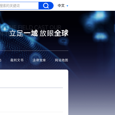
中文
N ONE FIELD CAST OUR
立足
一域
放眼
全球
ON THE WHOLE WORLD
态
裁判文书
法律宝库
网站地图