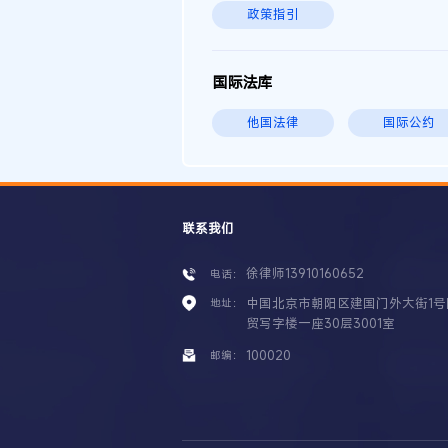
政策指引
国际法库
他国法律
国际公约
联系我们
徐律师13910160652
电话：
中国北京市朝阳区建国门外大街1号
地址：
贸写字楼一座30层3001室
100020
邮编：