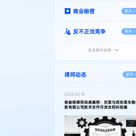
商业秘密
更多 >
反不正当竞争
更多 >
点击展开全部
植物新品种
更多 >
地理标志
更多 >
律师动态
更多 
集成电路布图设计
更多 >
2026.02.10
权律师徐新明接受《中国经营
徐新明律师经典案例：刘某与西安某生物
技术革新下知识产权保护面临新
技有限公司技术合作开发合同纠纷案
技术合同
策略
更多 >
传统文化
更多 >