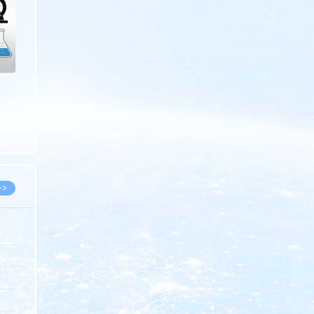
>>
8.07
5.14
5.08