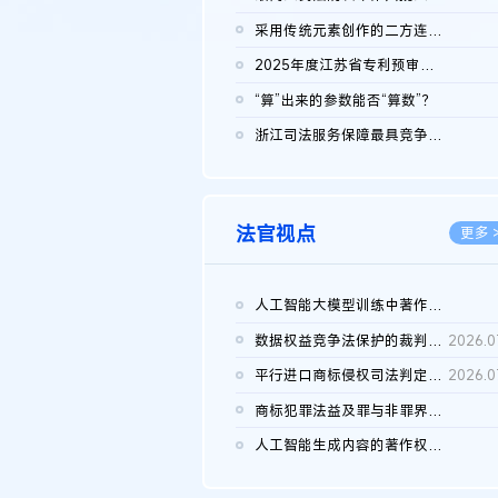
2026.0
采用传统元素创作的二方连续装饰图案作品的独创性及侵权对比认定
2026.0
2025年度江苏省专利预审典型案例
2026.0
“算”出来的参数能否“算数”？
2026.0
浙江司法服务保障最具竞争力营商环境建设典型案例（第二批）含侵...
2026.0
法官视点
更多 
人工智能大模型训练中著作权的合理使用
2026.0
数据权益竞争法保护的裁判路径构建
2026.0
平行进口商标侵权司法判定规则的困境与纾解
2026.0
商标犯罪法益及罪与非罪界限研究
2026.0
人工智能生成内容的著作权司法认定：演进逻辑、现实困境与规则建...
2026.0