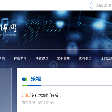
BASE O
EYES 
动态
理论前沿
法官视点
案例聚焦
实务探讨
律师动
乐视
乐视
“专利大爆炸”背后
发布时间：2016.01.26