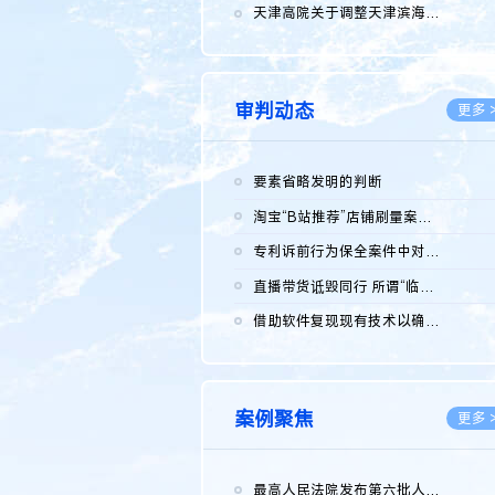
2026.0
天津高院关于调整天津滨海高新技术产业开发区华苑科技园一审普通...
2026.0
审判动态
更多 
要素省略发明的判断
2026.0
淘宝“B站推荐”店铺刷量案维持原判，两被告连带赔偿150万元
2026.0
专利诉前行为保全案件中对仿制药申请人曾作出三类声明的考量及违...
2026.0
直播带货诋毁同行 所谓“临场发挥”不免责
2026.0
借助软件复现现有技术以确认相关参数特征是否被公开
2026.0
案例聚焦
更多 
最高人民法院发布第六批人民法院种业知识产权司法保护典型案例 含...