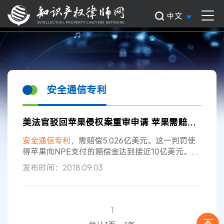
中文
安全通信专利
美法官驳回苹果侵权案重审申请 苹果需赔偿5.026亿美元
安全
通信
专利
，需赔偿5.026亿美元。这一判罚使
得苹果向NPE支付的赔偿金达到接近10亿美元。
2010年，VirnetX首次对苹果提起诉讼。在与苹果
发布时间：2018.09.03
的
专利
侵权交锋中，VirnetX取得了多次胜诉，但
也在上诉中败诉过。2012年，美国得克萨斯州东区
法院判定，苹果因侵犯一项VirnetX
专利
需向后者
赔偿3.68亿美元，但是这一判决在接近两年后被美
1
国联邦巡回上诉法院推翻。 苹果很可能会把本案上