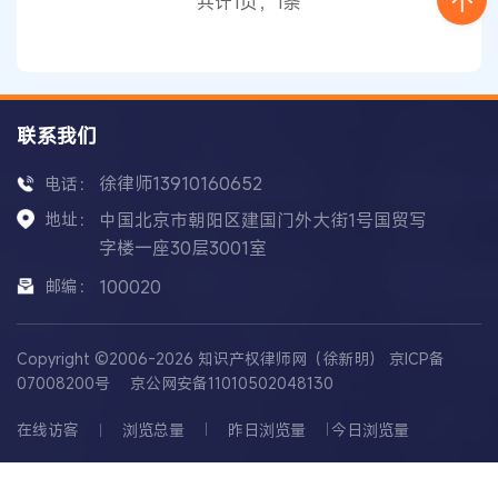
共计1页，1条
诉到更高法院。
联系我们
徐律师13910160652
电话：
地址：
中国北京市朝阳区建国门外大街1号国贸写
字楼一座30层3001室
邮编：
100020
Copyright ©2006-2026 知识产权律师网（徐新明）
京ICP备
07008200号
京公网安备11010502048130
在线访客
浏览总量
昨日浏览量
今日浏览量