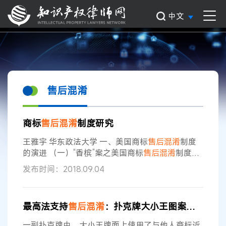
中文
售后混淆
商标
售后
混淆
制度研究
王雅宇 华东政法大学 一、美国商标
售后
混淆
制度
的演进 （一）“香槟”案之美国商标
售后
混淆
制度的
萌芽
售后
混淆
(post-sale confusion)又被称为旁观
发布时间：2018.09.04
者
混淆
，是指消费者购买了明知是假冒他人商业标
识的商品，其在使用该商品时，导致旁观者对该商
品的来源产生了错误认识。[1]
售后
混淆
制度萌芽于
最高法支持
售后
混淆
：扑克牌大小王图案也可能侵犯商标权
美国1944年的“G.H.Mumm Champagne v.Eastern
Wine Corp”案
一副扑克牌中，大小王牌面上使用了与他人商标近