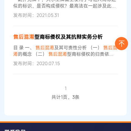
似的标识，是否构成侵权？最高法在一起涉及此类
售后
混淆
认定的确认不侵害商标权纠纷案再审裁定
发布时间：2021.05.31
中，进行了明确。 5月28日，再审申请人山东临沂
开元教育设备有限公司（下称开元公司）与被申请
人上海姚记科技股份有限公司（下称姚记公司）确
售后
混淆
型商标侵权及其抗辩实务分析
认不侵害商标权纠纷一案，近日已由最高人民法院
作出再审裁定：驳回山东临沂开元教育设备有限公
目 录 一、
售后
混淆
及其可责性分析 （一）
售后
混
司的再审申请。 起诉： 2017年9月
淆
的概念 （二）
售后
混淆
型商标侵权的归责依据
二、
售后
混淆
在我国商标司法实践中的应用 （一）
发布时间：2020.07.15
售后
混淆
构成商标侵权的典型判例 （二）
售后
混淆
不构成商标侵权的典型判例 三、
售后
混淆
型商标侵
权的抗辩理由 （一）商标近似判断的抗辩 （二）
商标性使用的抗辩 （三） 自有注册商标具有较高
1
知名度的抗辩 （四）权利人注册商标不具显著性的
共计1页，3条
抗辩 （五）
售后
混淆
中