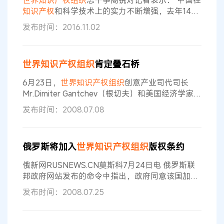
世界知识产权组织
总干事高锐对记者表示：“中国在
利出生于1951年，澳大利亚人，已婚
知识产权
和科学技术上的实力不断增强，去年14％
的国际专利申请来自中国，我们预计今年的比例将
发布时间：2016.11.02
达到17％或18％，甚至更高。伴随从‘中国制造’走
向‘中国创造’的战略，中国的研发趋势还将继续。”
世界知识产权组织
今年3月发布的数据显示，2015
世界知识产权组织
肯定叠石桥
年中国以2.98万件《专利合作条约》框架下提交的
国际专利申请排名全球第3位，仅位居美国（5.74
6月23日，
世界知识产权组织
创意产业司代司长
万）和日
Mr.Dimiter Gantchev（根切夫）和美国经济学家联
合会首席经济师Mr. Stephen Siwek（塞维克），
发布时间：2008.07.08
在
世界知识产权组织
助理总干事王彬颖的陪同下，
考察叠石桥版权保护工作。他们认为：叠石桥市场
作为优秀案例示范点，其成功经验值得向其他国家
俄罗斯将加入
世界知识产权组织
版权条约
推介。 去年国家版权局在南通召开了全国版权会
议。
世界知识产权组织
官员应邀参加会议，他们对
俄新网RUSNEWS.CN莫斯科7月24日电 俄罗斯联
叠石桥市场
邦政府网站发布的命令中指出，政府同意该国加入
《
世界知识产权组织
版权条约》。 该条约于1996
发布时间：2008.07.25
年12月由关于版权和邻接权若干问题外交会议在日
内瓦通过。