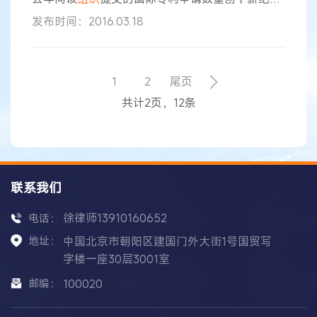
录，共达21.8万件。美国仍是申请量最大的国家，
发布时间：2016.03.18
而中国增长最快，华为技术有限公司则在企业界蝉
联首位。 公报显示，2015年全球在
世界知识产权
组织
《专利合作条约》框架下提交的专利申请数量
比前一年增长了1.7%。其中，美国共提交约5.74万
1
2
尾页
件申请，日本和中国分别以约4.42万件和约2.98万
共计2页，12条
件位列二、三位
联系我们
徐律师13910160652
电话：
地址：
中国北京市朝阳区建国门外大街1号国贸写
字楼一座30层3001室
邮编：
100020