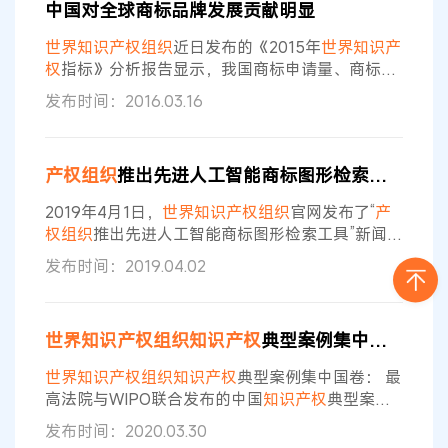
中国对全球商标品牌发展贡献明显
世界知识产权组织
近日发布的《2015年
世界知识产
权
指标》分析报告显示，我国商标申请量、商标注
册量、有效商标总量等指标均居
世界
第一位，为全
发布时间：2016.03.16
球商标品牌发展作出积极贡献。 报告称，全球
知识
产权
呈上升发展趋势，2014年中国对全球商标申请
量增长的贡献尤为明显，中国国内商标申请量增长
产权
组织
推出先进人工智能商标图形检索工具
了18.2%，占全球商标总量的30%，占了全球商标
增幅的五分之四。中国的商标申请量自2000年以
2019年4月1日，
世界知识产权组织
官网发布了“
产
来几乎翻了一番。 此外，中国
权
组织
推出先进人工智能商标图形检索工具”新闻，
文章显示推出新的人工智能驱动图形检索技术，有
发布时间：2019.04.02
助于更快更轻松地确认商标在目标市场的识别力。
往代的图形检索工具主要通过识别商标中的形状和
颜色来确认商标图形的近似性。
世界知识产权组织
世界知识产权组织
知识产权
典型案例集中国卷
的新一代人工智能技术改进了这项技术，利用深度
机器学习来识别图形中的概念组合——例如苹果、
世界知识产权组织
知识产权
典型案例集中国卷： 最
鹰、树、王冠、汽车、星星等，以发现
高法院与WIPO联合发布的中国
知识产权
典型案例
集(1)_114.pdf
发布时间：2020.03.30