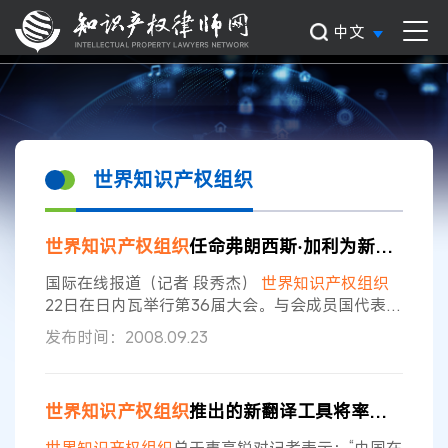
中文
世界知识产权组织
世界知识产权组织
任命弗朗西斯·加利为新一任总干事
国际在线报道（记者 段秀杰）
世界知识产权组织
22日在日内瓦举行第36届大会。与会成员国代表一
致同意任命弗朗西斯·加利为新一任总干事，任期六
发布时间：2008.09.23
年。 加利是现任
世界知识产权组织
副总干事，负责
专利法律政策的制订和
知识产权
的仲裁和协调工
作。他于今年5月被
世界知识产权组织
协调委员会
世界知识产权组织
推出的新翻译工具将率先用于中翻英
提名为总干事候选人。作为该
组织
的最高权力机
构，当天开幕的全体大会通过了对加利的提名。 加