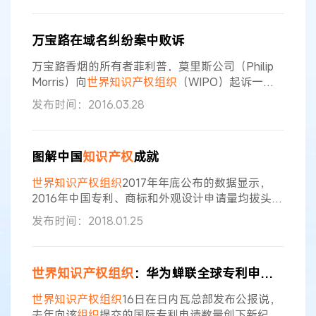
万宝路在域名纠纷案中败诉
万宝路香烟的所有者菲利普．莫里斯公司（Philip
Morris）向
世界知识产权组织
（WIPO）起诉一法
国国民，结果败诉。 3月11日，WIPO仲裁与调解中
发布时间：2016.03.28
心驳回了菲利普．莫里斯提出的marlboro51.com域
名侵犯其商标的主张。 菲利普．莫里斯2015年12
月1日提起诉讼。争议域名在2008年注册。 菲利
图解中国
知识产权
成就
普．莫里斯在诉讼中称，被告奥利维尔．格拉德
（Olivier Guerard）无权拥有
世界知识产权组织
2017年年底公布的数据显示，
2016年中国专利、商标和外观设计申请量均拔头
筹。2016年，由于中国的需求飙升，全球专利、商
发布时间：2018.01.25
标和工业品外观设计申请量再创新高，中国受理的
专利申请量超过了美国、日本、韩国和欧洲专利局
的总和。据
产权
组织
每年一期的《
世界知识产权
指
世界知识产权组织
：华为蝉联全球专利申请最多企业
标》（WIPI）报告，2016年，
世界
各地的创新者提
交了310万件专利申请，增长8.3%，是连续第七年
世界知识产权组织
16日在日内瓦总部发布公报说，
保持增长势头。在新增的近
去年向该
组织
提交的国际专利申请数量创下新纪