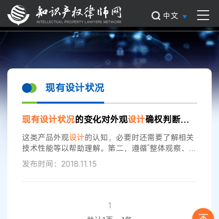
中文
现有设计状况
现有
设计
状况
的变化对外观
设计
确权判断的影响
这类产品外观
设计
的认知，必要时还需要了解相关
技术性能等以帮助理解。第二，遵循“整体观察、综
合判断”的原则，“整体观察”要求我们将对比客体的
发布时间：2018.11.15
整体进行客观的全面的对比，“综合判断”要求我们
既要考虑相同点又要考虑区别点，在判断“整体视觉
效果”时，需要合理地判断相同点和区别点各自在整
体中的权重，最后综合得出结论。在此过程中，任
1
何的考虑因素均离不开
现有
设计
状况
。因此，充分