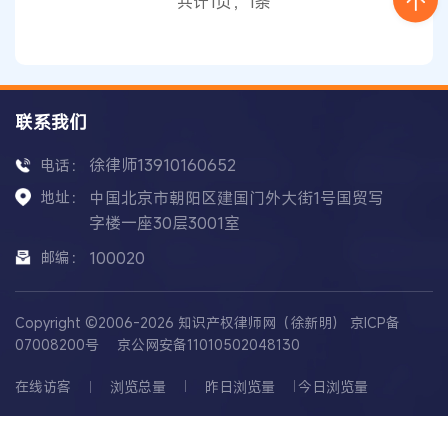
共计1页，1条
了解
现有
设计
状况
是客观地进行判断的基础
联系我们
徐律师13910160652
电话：
地址：
中国北京市朝阳区建国门外大街1号国贸写
字楼一座30层3001室
邮编：
100020
Copyright ©2006-2026 知识产权律师网（徐新明）
京ICP备
07008200号
京公网安备11010502048130
在线访客
浏览总量
昨日浏览量
今日浏览量