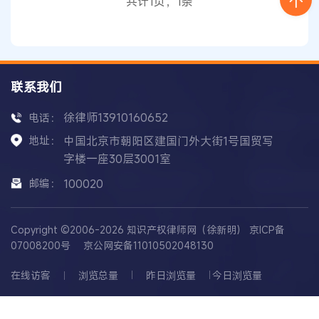
共计1页，1条
亦会呈现一种动态变化的情况。 案例1中
联系我们
徐律师13910160652
电话：
地址：
中国北京市朝阳区建国门外大街1号国贸写
字楼一座30层3001室
邮编：
100020
Copyright ©2006-2026 知识产权律师网（徐新明）
京ICP备
07008200号
京公网安备11010502048130
在线访客
浏览总量
昨日浏览量
今日浏览量