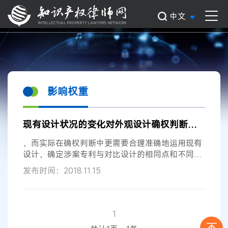
中文
影响权重
现有设计状况的变化对外观设计确权判断的
影响
，而实际在确权判断中更需要合理准确地运用现有
设计，确定涉案专利与对比设计的相同点和不同点
对整体视觉效果
影响
所占的
权重
。 （1）现有设计
发布时间：2018.11.15
状况不是一成不变的 专利法第23条第4款规定：现
有设计，是指申请日以前在国内外为公众所知的设
计。也就是说，现有设计是一个依据涉案专利的申
请日（有优先权的指优先权日）作为时间界限进行
1
划分的一个动态的范围，由此体现的现有设计状况