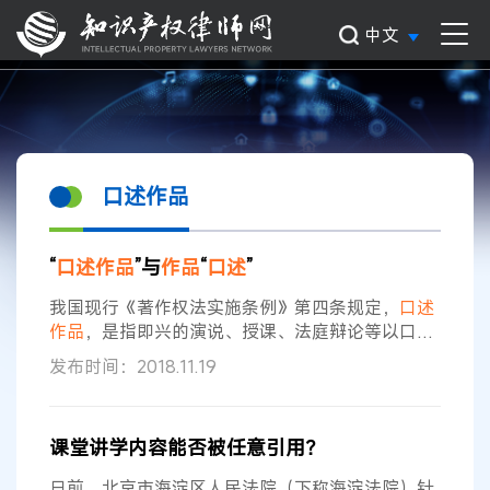
中文
口述作品
“
口述作品
”与
作品
“
口述
”
我国现行《著作权法实施条例》第四条规定，
口述
作品
，是指即兴的演说、授课、法庭辩论等以口头
语言形式表现的
作品
。很多
口述作品
往往没有固定
发布时间：2018.11.19
下来（例如被录音或者被记录），因而如果发生侵
权诉讼时作者在举证方面常陷入窘境，这也从另一
角度解释了为何在司法实务中，相对于其他
作品
类
课堂讲学内容能否被任意引用？
型，
口述作品
引发的侵权诉讼并不多见。 国外针对
此类问题也有规定。例如，根据以色列版权方面的
日前，北京市海淀区人民法院（下称海淀法院）针