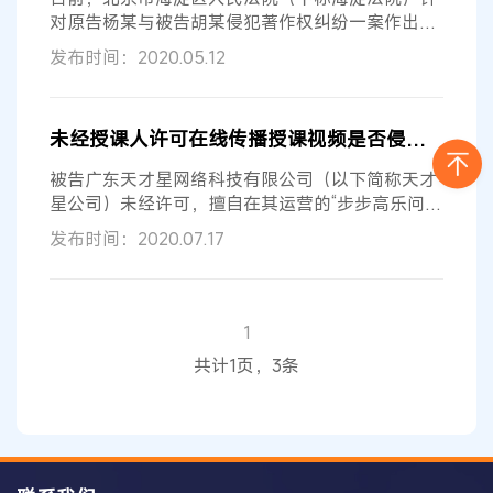
法律，原创
作品
能够受版权保护的条件之一是必须
对原告杨某与被告胡某侵犯著作权纠纷一案作出一
审判决，认定杨某公开讲授的英语课程构成
口述作
发布时间：2020.05.12
品
，胡某在其发表论文中使用杨某
口述作品
中独创
性表达的内容侵犯了杨某享有的复制权,判决胡某赔
偿杨某经济损失及合理开支1万元。宣判后，双方
未经授课人许可在线传播授课视频是否侵权？法院一审认定：侵权！
均未提起上诉，该案现已生效。 杨某诉称，其围绕
《攀登英语阅读系列》“A Friend-Making Machine”
被告广东天才星网络科技有限公司（以下简称天才
一文，拟定
星公司）未经许可，擅自在其运营的“步步高乐问”
APP中在线传播并销售涉案钢琴教学视频，授课人
发布时间：2020.07.17
肖某主张视频授课内容构成
口述作品
，以天才星公
司侵犯其
口述作品
的信息网络传播权与发行权为由
诉至法院，请求判令天才星公司停止侵权、赔礼道
歉、赔偿损失及合理支出。 近日，北京互联网法院
1
对该案作出一审判决，法院认定天才星公司的涉案
共计1页，3条
信息网络传播行为构成侵权。 案情回顾