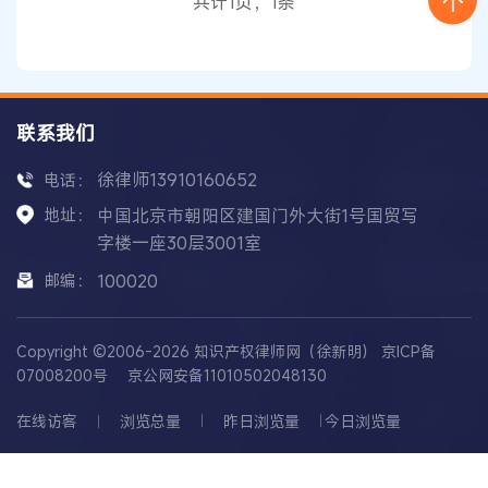
共计1页，1条
法、实施
联系我们
徐律师13910160652
电话：
地址：
中国北京市朝阳区建国门外大街1号国贸写
字楼一座30层3001室
邮编：
100020
Copyright ©2006-2026 知识产权律师网（徐新明）
京ICP备
07008200号
京公网安备11010502048130
在线访客
浏览总量
昨日浏览量
今日浏览量