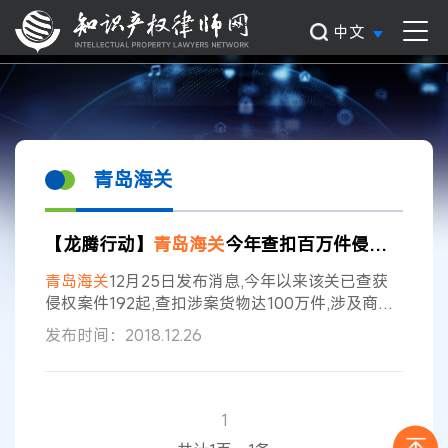
中文
青岛海关
【龙腾行动】
青岛海关
今年查扣百万件侵权货物：货值2179万元
青岛海关
12月25日发布消息,今年以来该关已查获
侵权案件192起,查扣涉案货物达100万件,涉及商品
品类主要以汽配零件、服装、鞋帽、箱包等为主,涉
发布时间：2018.12.26
案货值2179万元。 据了解,在
海关
总署的统一部署
下,
青岛海关
今年组织开展出口知识产权优势企业保
护“龙腾”专项行动,以出口至“一带一路”沿线国家和
地区及东南亚、非洲、中东、拉美等目的地为主,以
1
机械制造、日用家化等行业产品为主,开展专项执