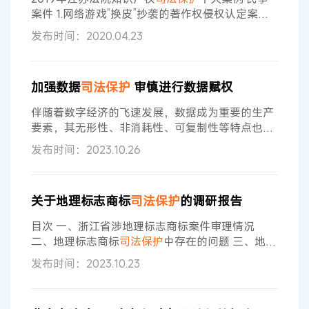
迫切需求的及时回应。 No.6“《武侠Q传》游戏
案件 1.网络游戏“换皮”抄袭的著作权侵权认定案
——苏州蜗牛数字科技股份有限公司诉成都天象互
发布时间：2020.04.23
动科技有限公司、北京爱奇艺科技有限公司著作权
侵权纠纷案 2.未经许可依画制作苏绣的著作权侵权
认定案——曹新华诉濮凤娟著作权侵权纠纷案 3.涉
加强数据
司法
保护
审慎进行数据赋权
百度网盘侵害作品信息网络传播权认定案——北京
焦点互动信息服务有限公司南京分公司诉北京百度
伴随着数字经济的飞速发展，数据成为重要的生产
网讯科技有限公司侵害信息网络
要素，其无形性、非消耗性、可复制性等特点也对
传统产权、流通、分配、治理等制度提出新挑战。
发布时间：2023.10.26
数据赋权问题成为数据权益
保护
、数据登记和交
易、知识产权
司法
保护
的基础性问题。2022年12月
2日，中共中央、国务院印发的《关于构建数据基
关于地理标志商标
司法
保护
的调研报告
础制度更好发挥数据要素作用的意见》(即国家“数
据二十条”)为数据赋权提供了顶层设计。 为更好落
目次 一、浙江省涉地理标志商标案件审理情况
实“数据二十条”，在2023年全球
二、地理标志商标
司法
保护
中存在的问题 三、地理
标志商标
司法
保护
问题的解决 四、对地理标志发展
发布时间：2023.10.23
与
保护
的意见建议 一、浙江省涉地理标志商标案件
审理情况 商标法第十六条第二款规定，地理标志是
指标示某商品来源于某地区，该商品的特定质量、