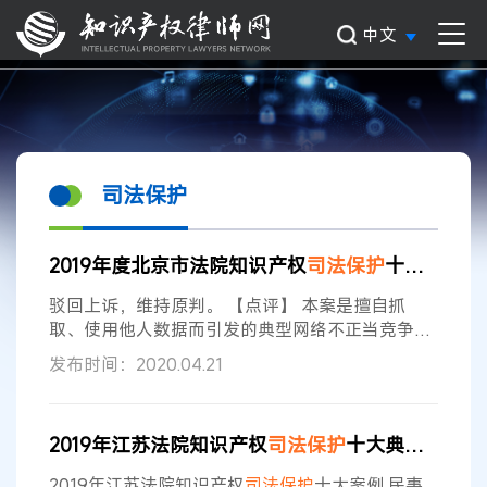
中文
司法保护
2019年度北京市法院知识产权
司法
保护
十大案例
驳回上诉，维持原判。 【点评】 本案是擅自抓
取、使用他人数据而引发的典型网络不正当竞争案
例。当前，网络经济日渐成熟，获取流量的成本和
发布时间：2020.04.21
难度不断增加，“数据”成为网络经营者竞相争夺的
基础性资源。本案裁判不仅对数据链接与抓取行为
作了细致的区分，对替代性产品的数据抓取和使用
2019年江苏法院知识产权
司法
保护
十大典型案例
行为的正当性作了充分论证，亦为网络数据权益的
司法
保护
提供了指引，体现了
司法
对网络数据
保护
2019年江苏法院知识产权
司法
保护
十大案例 民事