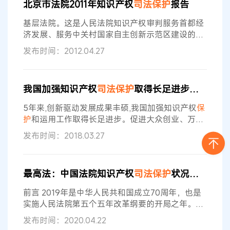
北京市法院2011年知识产权
司法
保护
报告
信誉或者其他特征，主要由该地区的自然因素或者
人文因素所决定的标志。2017年至2021年，浙江法
基层法院。这是人民法院知识产权审判服务首都经
院共受理涉地理标志案件361件
济发展、服务中关村国家自主创新示范区建设的一
项重要举措，海淀区法院高度重视此项工作，该院
发布时间：2012.04.27
知识产权庭专门成立了专利小组，确保专利审判工
作取得良好开端。此外，海淀区法院还在积极筹备
中关村法庭建设工作，以促进海淀区法院知识产权
我国加强知识产权
司法
保护
取得长足进步知识产权
司法
保护
工作大力发展。顺义区、大兴区法院知识
产权庭先后于3月、8月正式挂牌成立，形成了“三
5年来,创新驱动发展成果丰硕,我国加强知识产权
保
级法院十三个知识产权庭”的新的审判格局，标志着
护
和运用工作取得长足进步。促进大众创业、万众
创新,维护公平竞争的市场环境,知识产权
司法
保护
发布时间：2018.03.27
充分发挥作用。 “激励科技创新、促进社会发展,是
人民法院所肩负的神圣职责,也是服务党和国家经济
发展大局的必然要求。”最高人民法院审委会委员、
最高法：中国法院知识产权
司法
保护
状况（2019）
知识产权审判庭庭长宋晓明今天接受《法制日报》
记者采访时说,知识产权
司法
的公信力和国际影响力
前言 2019年是中华人民共和国成立70周年，也是
显著提升,开创我国知识产权
实施人民法院第五个五年改革纲要的开局之年。人
民法院以习近平新时代中国特色社会主义思想为指
发布时间：2020.04.22
导，深入贯彻落实党的十九大和十九届二中、三