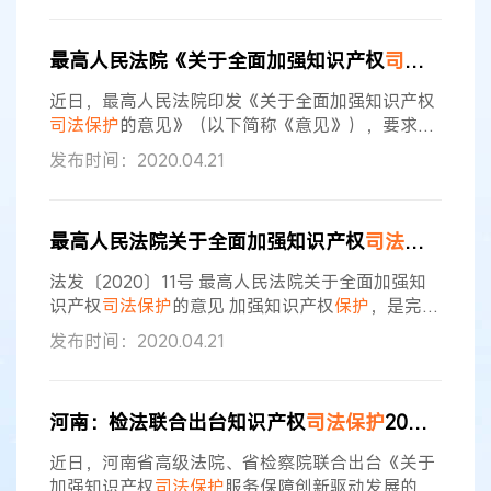
中、四中全会精神，不断增强“四个意识”、坚定“四
个自信”、做到“两个维护”，不忘初心、牢记使命，
最高人民法院《关于全面加强知识产权
司法
保护
的
严格履行宪法和法律赋予的审判职责，持续深化审
判体制机制改革，不断提升审判质效，着力打造过
近日，最高人民法院印发《关于全面加强知识产权
硬队伍，开创了知识产权
司法
保护
司法
保护
的意见》（以下简称《意见》），要求各
级人民法院充分认识全面加强知识产权
司法
保护
的
发布时间：2020.04.21
重大意义，准确把握知识产权
司法
保护
服务大局的
出发点和目标定位，为创新型国家建设、社会主义
现代化强国建设、国家治理体系和治理能力现代化
最高人民法院关于全面加强知识产权
司法
保护
的意
提供有力的
司法
服务和保障。《意见》的出台，是
人民法院深入贯彻落实中办、国办《关于强化知识
法发〔2020〕11号 最高人民法院关于全面加强知
产权
保护
的意见》的重大举措。 《意见》立足
识产权
司法
保护
的意见 加强知识产权
保护
，是完善
产权
保护
制度最重要的内容，也是提高我国经济竞
发布时间：2020.04.21
争力最大的激励。知识产权
司法
保护
是知识产权
保
护
体系的重要力量，发挥着不可替代的关键作用。
全面加强知识产权
司法
保护
，不仅是我国遵守国际
河南：检法联合出台知识产权
司法
保护
20项措施
规则、履行国际承诺的客观需要，更是我国推动经
济高质量发展、建设更高水平开放型经济新体制的
近日，河南省高级法院、省检察院联合出台《关于
内在要求。要充分认识全面加强知识产权
加强知识产权
司法
保护
服务保障创新驱动发展的若