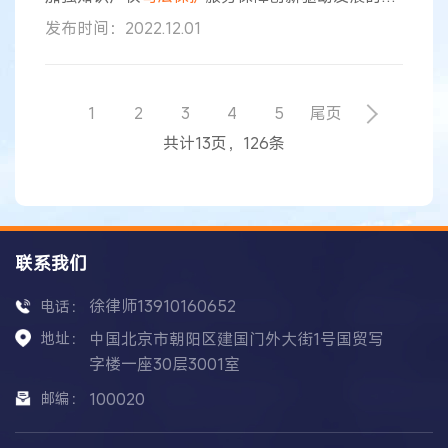
干意见》（下称《若干意见》），围绕凝聚知识产
发布时间：2022.12.01
权
司法
保护
共识、强化重点领域成果协同
保护
、统
一
司法
办案尺度、完善知识产权案件管辖布局等8
个方面推出20项措施，用实际行动贯彻落实党的二
十大作出的“加强知识产权法治保障”的安排部署。
1
2
3
4
5
尾页
《若干意见》强调，要加大对人工智能、生物医
共计13页，126条
药、智能装备、5G等新兴产业关键核心技术和
联系我们
徐律师13910160652
电话：
地址：
中国北京市朝阳区建国门外大街1号国贸写
字楼一座30层3001室
邮编：
100020