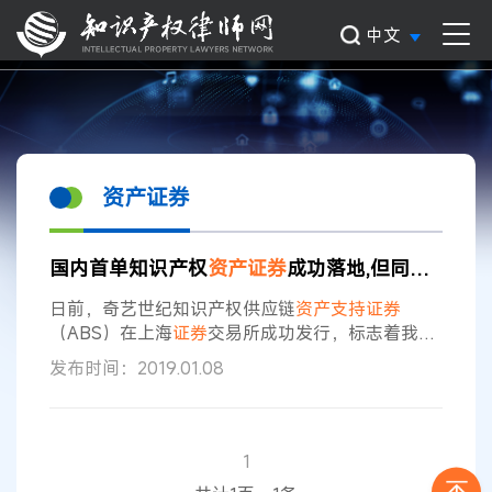
中文
资产证券
国内首单知识产权
资产证券
成功落地,但同时市场运作潜在风险引发高度关注
日前，奇艺世纪知识产权供应链
资产支持证券
（ABS）在上海
证券
交易所成功发行，标志着我国
首单知识产权
资产证券
成功落地。作为首单知识产
发布时间：2019.01.08
权
证券
化核心债务人的版权内容服务商，北京奇艺
世纪科技有限公司相关负责人在接受中国知识产权
报记者采访时表示，公司对上游内容供应商的应付
账款为基础
资产
，启动供应链金融
资产
支持计划，
1
这是公司的首次尝试，如果此次发行成功，且成本