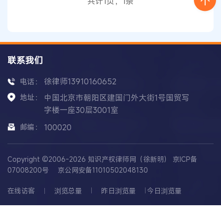
共计1页，1条
等各方面可控，未来可能会继续开展这项业务
联系我们
徐律师13910160652
电话：
地址：
中国北京市朝阳区建国门外大街1号国贸写
字楼一座30层3001室
邮编：
100020
Copyright ©2006-2026 知识产权律师网（徐新明）
京ICP备
07008200号
京公网安备11010502048130
在线访客
浏览总量
昨日浏览量
今日浏览量