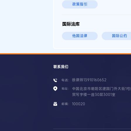
政策指引
国际法库
他国法律
国际公约
联系我们
徐律师13910160652
电话：
中国北京市朝阳区建国门外大街1号
地址：
贸写字楼一座30层3001室
100020
邮编：