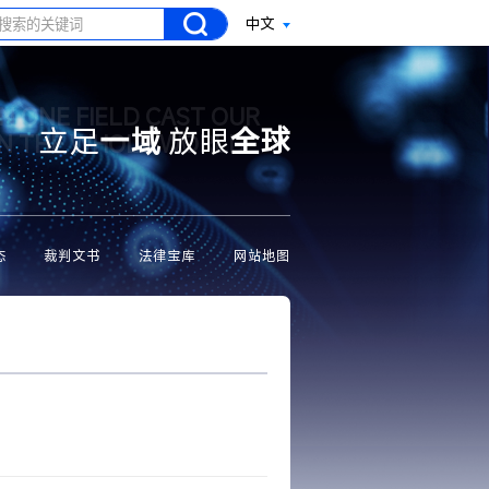
中文
N ONE FIELD CAST OUR
立足
一域
放眼
全球
ON THE WHOLE WORLD
态
裁判文书
法律宝库
网站地图