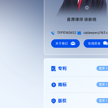
首席律师 徐新明
13910160652
ciplawyer@163.
关于我们
在线咨询
专利
更多 >
商标
更多 >
版权
更多 >