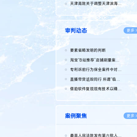
2026.0
天津高院关于调整天津滨海高新技术产业开发区华苑科技园一审普通...
2026.0
审判动态
更多 
要素省略发明的判断
2026.0
淘宝“B站推荐”店铺刷量案维持原判，两被告连带赔偿150万元
2026.0
专利诉前行为保全案件中对仿制药申请人曾作出三类声明的考量及违...
2026.0
直播带货诋毁同行 所谓“临场发挥”不免责
2026.0
借助软件复现现有技术以确认相关参数特征是否被公开
2026.0
案例聚焦
更多 
最高人民法院发布第六批人民法院种业知识产权司法保护典型案例 含...