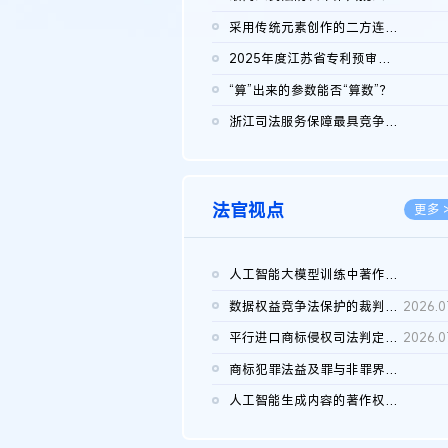
2026.0
采用传统元素创作的二方连续装饰图案作品的独创性及侵权对比认定
2026.0
2025年度江苏省专利预审典型案例
2026.0
“算”出来的参数能否“算数”？
2026.0
浙江司法服务保障最具竞争力营商环境建设典型案例（第二批）含侵...
2026.0
法官视点
更多 
人工智能大模型训练中著作权的合理使用
2026.0
数据权益竞争法保护的裁判路径构建
2026.0
平行进口商标侵权司法判定规则的困境与纾解
2026.0
商标犯罪法益及罪与非罪界限研究
2026.0
人工智能生成内容的著作权司法认定：演进逻辑、现实困境与规则建...
2026.0