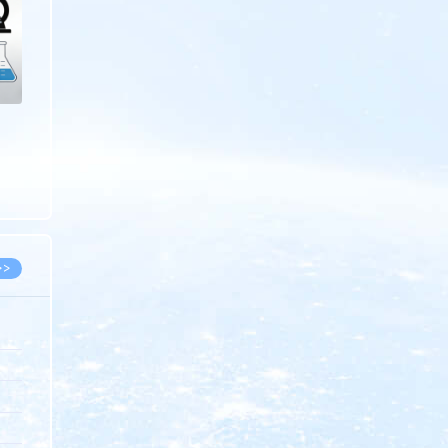
>>
8.07
5.14
5.08