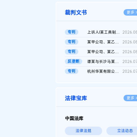
裁判文书
更多 
专利
上诉人I某工具制品有限公司与被上诉人程某及一审被告中华人民共和...
2026.0
专利
某甲公司、某乙公司、某丙公司申请诉前行为保全复议裁定书
2026.0
专利
某甲公司、某乙公司、官某与某丙公司专利申请权权属纠纷 二审判决...
2026.0
反垄断
谭某与长沙马某堆农产品股份有限公司滥用市场支配地位纠纷二审裁...
2026.0
专利
杭州华某有限公司与菲某有限公司侵害发明专利权纠纷
2026.0
法律宝库
更多 
中国法库
法律法规
立法动态