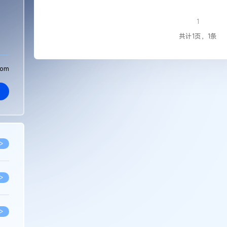
1
共计1页，1条
com
>
>
>