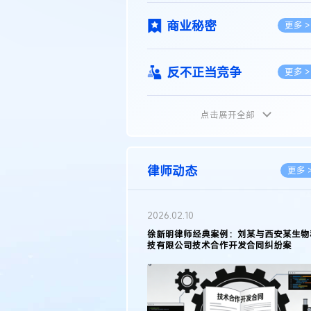
商业秘密
更多 >
反不正当竞争
更多 >
点击展开全部
植物新品种
更多 >
地理标志
更多 >
律师动态
更多 
集成电路布图设计
更多 >
2026.02.10
权律师徐新明接受《中国经营
徐新明律师经典案例：刘某与西安某生物
技术革新下知识产权保护面临新
技有限公司技术合作开发合同纠纷案
技术合同
策略
更多 >
传统文化
更多 >