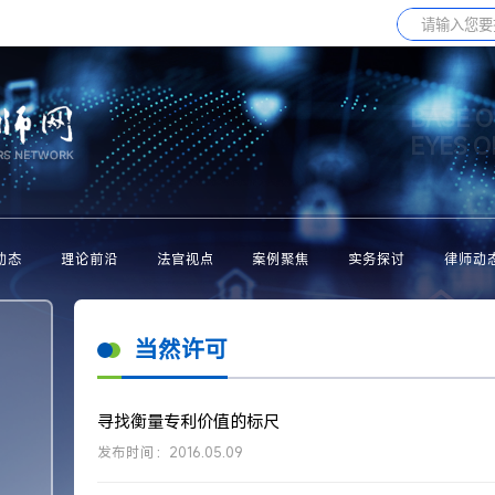
BASE O
EYES 
动态
理论前沿
法官视点
案例聚焦
实务探讨
律师动
当然许可
寻找衡量专利价值的标尺
发布时间：2016.05.09