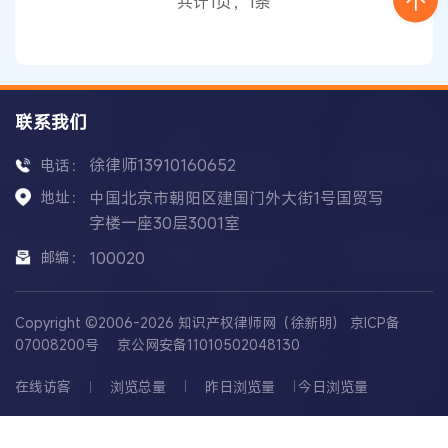
共计1页，1条
联系我们
徐律师13910160652
电话：
地址：
中国北京市朝阳区建国门外大街1号国贸写
字楼一座30层3001室
邮编：
100020
Copyright ©2006-2026 知识产权律师网（徐新明）
京ICP备
07008200号
京公网安备11010502048130
在线访客
浏览总量
昨日浏览量
今日浏览量