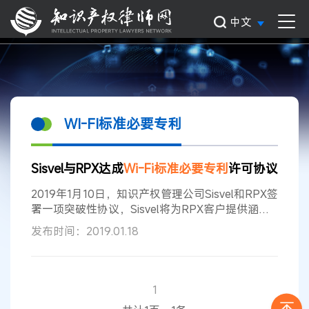
中文
WI-FI标准必要专利
Sisvel与RPX达成
Wi-Fi
标准
必要
专利
许可协议
2019年1月10日，知识产权管理公司Sisvel和RPX签
署一项突破性协议，Sisvel将为RPX客户提供涵盖
500项
标准
必要
专利
（SEPs）的Sisvel
Wi-Fi
联合
发布时间：2019.01.18
许可计划，用于在FRAND条款下支持
Wi-Fi
设备
SEPs的许可。 根据协议，RPX的注册客户将获得
Orange、Fraunhofer IIS、KPN、哥伦比亚大学、
三菱电机、Hera Wireless、Enact IP和
1