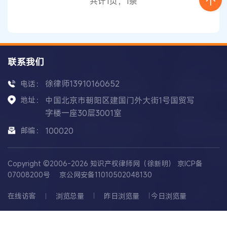
共计1页，1条
被泄密，进行反同行
窃密
联系我们
徐律师13910160652
电话：
地址：
中国北京市朝阳区建国门外大街1号国贸写
字楼一座30层3001室
邮编：
100020
Copyright ©2006-2026 知识产权律师网（徐新明）
京ICP备
07008200号
京公网安备11010502048130
在线访客
浏览总量
昨日浏览量
今日浏览量