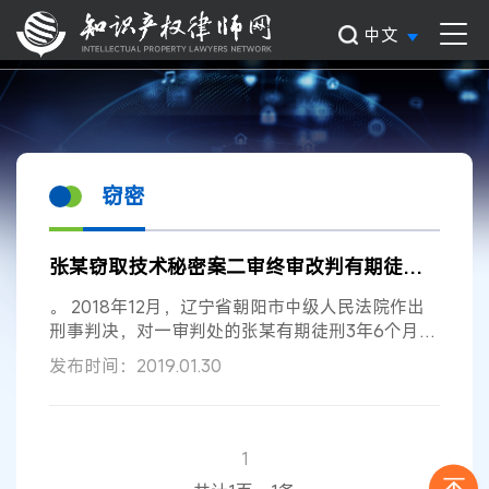
中文
窃密
张某窃取技术秘密案二审终审改判有期徒刑5年、罚金200万元
。 2018年12月，辽宁省朝阳市中级人民法院作出
刑事判决，对一审判处的张某有期徒刑3年6个月并
处罚金100万元等进行改判，判处张某有期徒刑5年
发布时间：2019.01.30
并处罚金200万元，刑期自2018年12月24日起至
2020年6月23日止，罚金自判决生效之日起10日内
缴纳。 从该案可以看出，我国对科技创新成果及企
业商业秘密等知识产权的保护力度正在不断加大，
1
高新技术企业更要谨防技术秘密以申请专利的方式