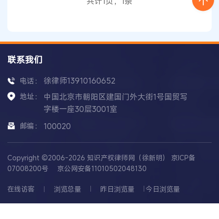
共计1页，1条
衍生物”的发明专利申请，该申请
联系我们
徐律师13910160652
电话：
地址：
中国北京市朝阳区建国门外大街1号国贸写
字楼一座30层3001室
邮编：
100020
Copyright ©2006-2026 知识产权律师网（徐新明）
京ICP备
07008200号
京公网安备11010502048130
在线访客
浏览总量
昨日浏览量
今日浏览量