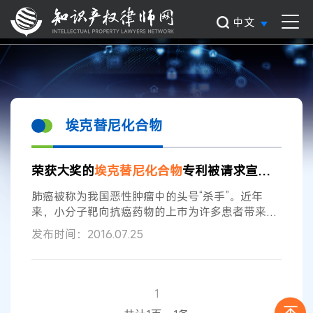
中文
埃克替尼化合物
荣获大奖的
埃克
替
尼
化合物
专利被请求宣告无效
肺癌被称为我国恶性肿瘤中的头号“杀手”。近年
来，小分子靶向抗癌药物的上市为许多患者带来了
福音。但是，长期以来，该类药物的市场都由国外
发布时间：2016.07.25
制药巨头把持。直到2011年，贝达药业股份有限公
司（下称贝达药业公司）研发的
埃克
替
尼
问世，才
打破了进口药品对这一领域的垄断。 早在2003年3
月，贝达药业公司便针对
埃克
替
尼
化合物
提交了一
1
件名为“新型作为酪氨酸激酶抑制剂的稠合的喹唑啉