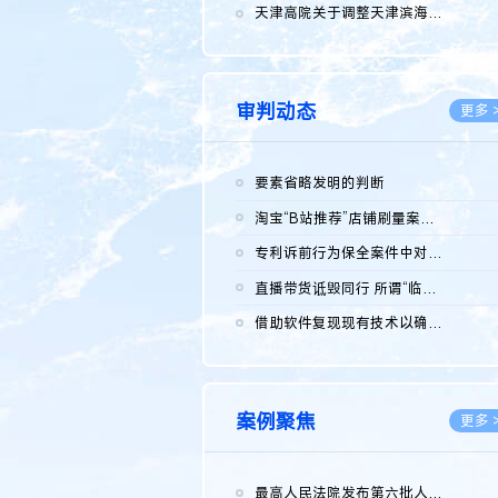
2026.0
天津高院关于调整天津滨海高新技术产业开发区华苑科技园一审普通...
2026.0
审判动态
更多 
要素省略发明的判断
2026.0
淘宝“B站推荐”店铺刷量案维持原判，两被告连带赔偿150万元
2026.0
专利诉前行为保全案件中对仿制药申请人曾作出三类声明的考量及违...
2026.0
直播带货诋毁同行 所谓“临场发挥”不免责
2026.0
借助软件复现现有技术以确认相关参数特征是否被公开
2026.0
案例聚焦
更多 
最高人民法院发布第六批人民法院种业知识产权司法保护典型案例 含...