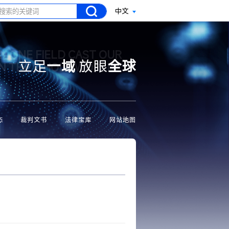
中文
N ONE FIELD CAST OUR
立足
一域
放眼
全球
ON THE WHOLE WORLD
态
裁判文书
法律宝库
网站地图