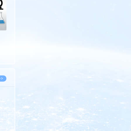
>>
8.07
5.14
5.08