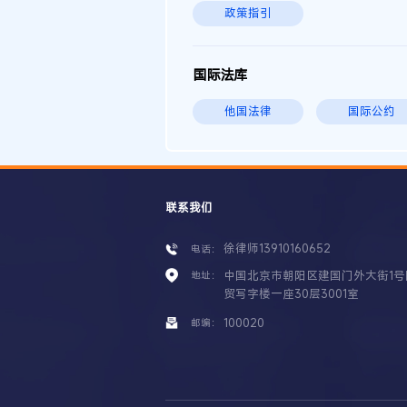
政策指引
国际法库
他国法律
国际公约
联系我们
徐律师13910160652
电话：
中国北京市朝阳区建国门外大街1号
地址：
贸写字楼一座30层3001室
100020
邮编：