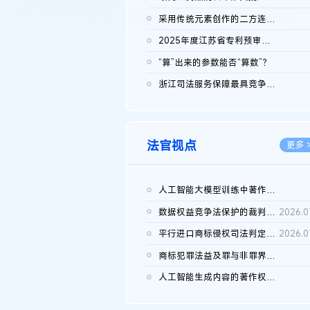
2026.0
采用传统元素创作的二方连续装饰图案作品的独创性及侵权对比认定
2026.0
2025年度江苏省专利预审典型案例
2026.0
“算”出来的参数能否“算数”？
2026.0
浙江司法服务保障最具竞争力营商环境建设典型案例（第二批）含侵...
2026.0
法官视点
更多 
人工智能大模型训练中著作权的合理使用
2026.0
数据权益竞争法保护的裁判路径构建
2026.0
平行进口商标侵权司法判定规则的困境与纾解
2026.0
商标犯罪法益及罪与非罪界限研究
2026.0
人工智能生成内容的著作权司法认定：演进逻辑、现实困境与规则建...
2026.0