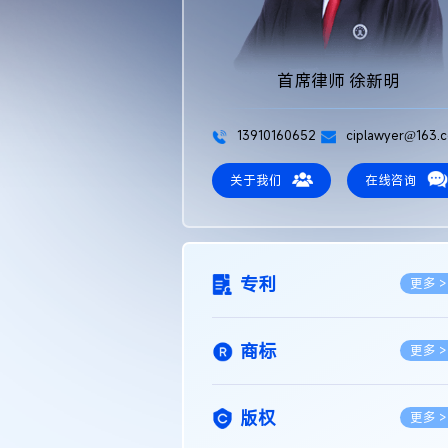
首席律师 徐新明
13910160652
ciplawyer@163.
关于我们
在线咨询
专利
更多 >
商标
更多 >
版权
更多 >