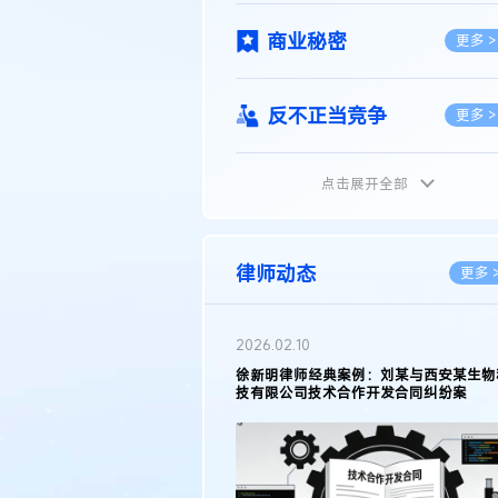
商业秘密
更多 >
反不正当竞争
更多 >
点击展开全部
植物新品种
更多 >
地理标志
更多 >
律师动态
更多 
集成电路布图设计
更多 >
2026.02.10
权律师徐新明接受《中国经营
徐新明律师经典案例：刘某与西安某生物
技术革新下知识产权保护面临新
技有限公司技术合作开发合同纠纷案
技术合同
策略
更多 >
传统文化
更多 >