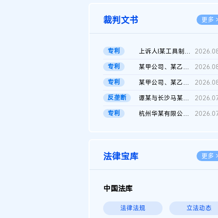
裁判文书
更多 
专利
上诉人I某工具制品有限公司与被上诉人程某及一审被告中华人民共和...
2026.0
专利
某甲公司、某乙公司、某丙公司申请诉前行为保全复议裁定书
2026.0
专利
某甲公司、某乙公司、官某与某丙公司专利申请权权属纠纷 二审判决...
2026.0
反垄断
谭某与长沙马某堆农产品股份有限公司滥用市场支配地位纠纷二审裁...
2026.0
专利
杭州华某有限公司与菲某有限公司侵害发明专利权纠纷
2026.0
法律宝库
更多 
中国法库
法律法规
立法动态