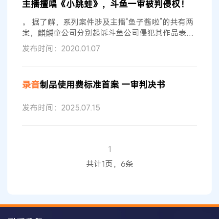
主播擅唱《小跳蛙》，斗鱼一审被判侵权！
品二次使用的获酬权无论从理论分析、利益平衡或
是市场需求的角度均具有正当性和现实合理性。 邻
。 据了解，系列案件涉及主播“鱼子酱啦”的共有两
接权赋权范围需扩大 邻接权的概念来自于
案，麒麟童公司分别起诉斗鱼公司侵犯其作品表演
权和
录音
录像
制作者
权，并分别获赔800元和1200
发布时间：2020.01.07
元；涉及主播“咻咻满”的也有两案，麒麟童公司起
诉理由一致，获赔金额同样分别为800元和1200
元。 直播歌曲引发纠纷 据了解，歌曲《小跳蛙》
录音
制品使用费标准首案 一审判决书
由彭钧、李润共同创作，并收录于麒麟童公司
制作
发行的专辑《我们爱音乐》中。彭钧、李润于
发布时间：2025.07.15
2009年7月与麒麟童公司签署了《著作权
1
共计1页，6条