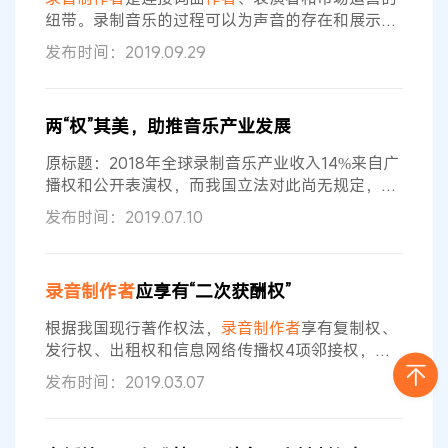
过这一劳动，著作权人和作品表演者又可以以新
纽带。录制音乐的过程可以为声音的存在和展示设
定条件，这并不是一个单纯的机械加工过程，而是
发布时间：2019.09.29
在融合了
录音
制作者
对表演者风格的了解和对音乐
作品的理解之后，通过
录音
、剪辑、混音等工序，
通过对作品的挑选、整理、排序、叠加、编辑等进
两“权”其美，助推音乐产业发展
行创作性艺术修改的过程。
录音
制作者
在录制音乐
的过程中所付出的创造性劳动，目前已被广泛地认
原标题：2018年全球录制音乐产业收入14%来自广
可。 随着现今科学技术的发展，技术手段的融入
播权和公开表演权，而我国立法对此尚无规定，音
乐界呼吁——两“权”其美，助推音乐产业发展 希望
发布时间：2019.07.10
赋予
录音
制作者
广播权和公开表演权，近年来，国
内音乐产业界呼声不断。唱片公司急在现有市场回
报入不敷出，资金、人才断链，无法反哺优质内容
录音
制作者
应享有“二次获酬权”
生产；流媒体平台急在付费模式尚未成熟，业务盈
利大多依靠增值服务，大多内容变现能力不足，“长
根据我国现行著作权法，
录音
制作者
享有复制权、
尾效应”难发挥；演艺艺人急在难于
发行权、出租权和信息网络传播权4项邻接权，但
并不享有广播权、公开表演权。如今，互联网环境
发布时间：2019.03.07
下传统市场收入的萎缩使得
录音
制作者
对于广播权
与公开表演权的立法需求更为急迫。笔者认为，
录
音
制作者
作为正当的邻接权权利人，其取得
录音
制