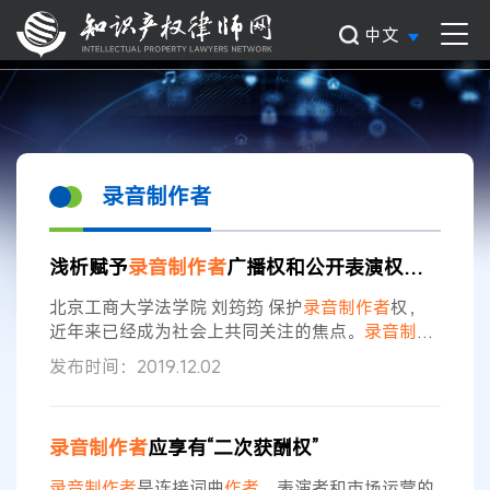
中文
录音制作者
浅析赋予
录音
制作者
广播权和公开表演权的合理性
北京工商大学法学院 刘筠筠 保护
录音
制作者
权，
近年来已经成为社会上共同关注的焦点。
录音
制作
者
是
制作
录音
制品的人，也是录制者权的主体。著
发布时间：2019.12.02
作权法赋予录制者以权利，是因为他们在
制作
音像
制品的过程中也追加了创造性劳动，例如在
录音
过
程中录制者需要确定音乐和音响、选定混录、配
录音
制作者
应享有“二次获酬权”
器、配音、艺术剪辑等，这都体现着录制者的艺术
风格，体现着他们对作品表演的理解和再创作。通
录音
制作者
是连接词曲
作者
、表演者和市场运营的