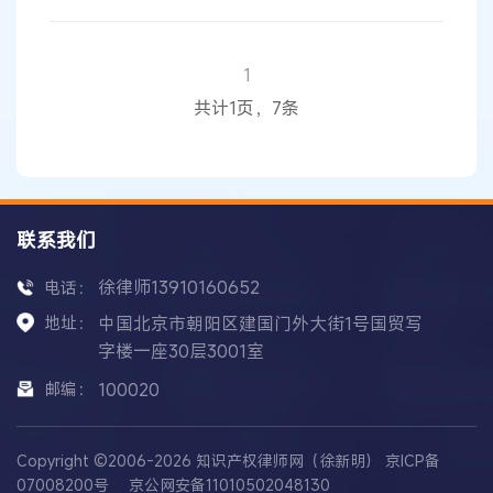
及儿童药品尼替西农和白血病治疗药物硫唑嘌等34
款药品，公示期为5个工作日。 01、34款药品 对于
清单的遴选范围，《关于第一批鼓励仿制药品目录
1
建议
清单的公示》指出，国内专利到期和专利即将
共计1页，7条
到期尚没有提出注册申请、临床供应短缺
联系我们
徐律师13910160652
电话：
地址：
中国北京市朝阳区建国门外大街1号国贸写
字楼一座30层3001室
邮编：
100020
Copyright ©2006-2026 知识产权律师网（徐新明）
京ICP备
07008200号
京公网安备11010502048130