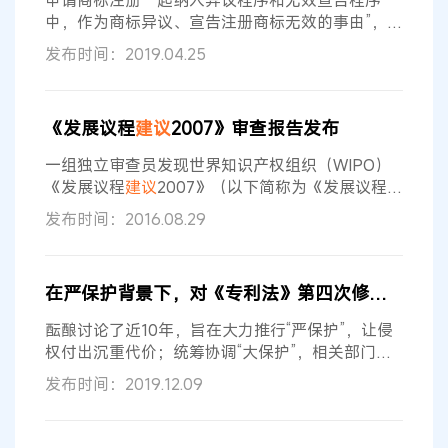
申请商标注册一起纳入异议程序和无效宣告程序
误认为案涉作品的著作权通过登记得到了绝对确认
中，作为商标异议、宣告注册商标无效的事由”，但
很遗憾没有看到热烈讨论的对商标异议、连续三年
发布时间：2019.04.25
不使用撤销申请及提交实际使用证据要求等修改议
题。笔者认为《商标法》第四次修改还应考虑以下
三点修改
建议
： 第一，结合商标注册申请要以使用
《发展议程
建议
2007》审查报告发布
为目的的修改，
建议
赋予商标局在商标注册申请的
审理过程和商标续展的管理过程中要求申请人和注
一组独立审查员发现世界知识产权组织（WIPO）
册人提交实际使用商标和商业使用意图的证据的权
《发展议程
建议
2007》（以下简称为《发展议程》
力
或《议程》、《
建议
》）确实取得了一些进展，不
发布时间：2016.08.29
过认为WIPO应该与联合国发展机构合作，建立报
告机制，调整项目与地方发展水平相一致，详细规
定如何使用经济和人力资源。 WIPO公约中规定其
在严保护背景下，对《专利法》第四次修改再建言
主要目标是促进知识产权保护，不过，WIPO也是
一个有发展进程规划的联合国机构。 此次审查还呼
酝酿讨论了近10年，旨在大力推行“严保护”，让侵
吁更好地报告与发展议程项目
权付出沉重代价；统筹协调“大保护”，相关部门齐
抓共管；精准发力“快保护”，积极推进快速维权；
发布时间：2019.12.09
一视同仁“同保护”，依法保护各类创新主体。 笔者
认为，此次《专利法》修改，从加强对创新保护的
角度而言，需要关注如下几方面内容[1]。 一、
建