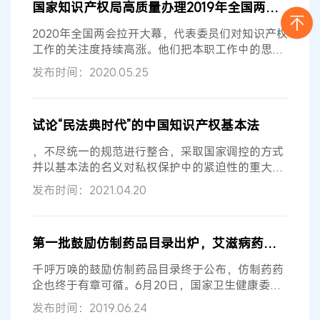
国家知识产权局高质量办理2019年全国两会
建议
提
议
增加“授权后的更正程序”的相关规定，赋予权利
人在无效程序中主动修改权利要求的权利 我国《专
2020年全国两会拉开大幕，代表委员们对知识产权
利法》对专利权人的限制过严，仅
工作的关注度持续高涨。他们把本职工作中的思
考，一次次专题调研、座谈、走访中了解的情况、
发布时间：2020.05.25
问题，悉心形成
建议
提案，为知识产权事业发展献
良策。 办理人大代表
建议
和政协委员提案，是政府
按照全面依法治国要求依法履职、自觉接受人民监
试论“民法典时代”的中国知识产权基本法
督的重要体现，也是汇聚众智众力科学民主施政、
推动工作的重要途径。回望2019年，国家知识产权
，不尽统一的规范进行整合，采取国家调控的方式
局认真办理代表委员
建议
提案，回应代表
并以基本法的名义对私权保护中的紧迫性的重大问
题作出规定。可以认为，该法应是知识产权治理活
发布时间：2021.04.20
动的根本法，全面加强知识产权保护工作的实现
法，推进知识产权事业发展的促进法。知识产权基
本法的文本内容，可采取“总则”与“专章”的结构，现
第一批鼓励仿制药品目录出炉，艾滋病药物等34个品种入选
就其核心规范提出学者
建议
并作简要分析。 （一）
知识产权基本法总则 关于“总则”。“总则”作为“一般
千呼万唤的鼓励仿制药品目录终于公布，仿制药药
规定”，是对知识产权基本法的立法取向
企也终于有章可循。6月20日，国家卫生健康委发
布了《第一批鼓励仿制药品目录
建议
清单》。其
发布时间：2019.06.24
中，包括艾滋病治疗药物阿巴卡韦、利匹韦林，以