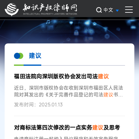
中文
建议
福田法院向深圳版权协会发出司法
建议
近日，深圳市版权协会在收到深圳市福田区人民法
院对其发出的《关于完善作品登记的司法
建议
书》
后复函，表示完全采纳
建议
，将加强推动版权登记
发布时间：2025.01.13
管理制度的修订完善。 近年来，知识产权保护理念
越发深入人心，创作者的知识产权意识逐渐增强，
越来越多的创作者将自身作品进行著作权登记。但
对商标法第四次修改的一点实务
建议
及思考
在法院审理的多宗著作权权属、侵权纠纷案件中，
发现诸多原告存在作品登记等同于确权的误区，即