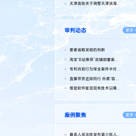
2026.0
天津高院关于调整天津滨海高新技术产业开发区华苑科技园一审普通...
2026.0
审判动态
更多 
要素省略发明的判断
2026.0
淘宝“B站推荐”店铺刷量案维持原判，两被告连带赔偿150万元
2026.0
专利诉前行为保全案件中对仿制药申请人曾作出三类声明的考量及违...
2026.0
直播带货诋毁同行 所谓“临场发挥”不免责
2026.0
借助软件复现现有技术以确认相关参数特征是否被公开
2026.0
案例聚焦
更多 
最高人民法院发布第六批人民法院种业知识产权司法保护典型案例 含...