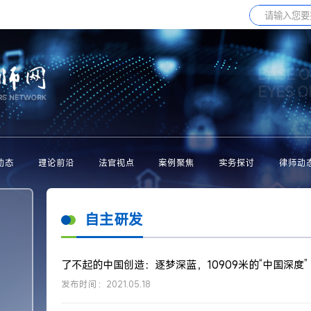
BASE O
EYES 
动态
理论前沿
法官视点
案例聚焦
实务探讨
律师动
自主研发
了不起的中国创造：逐梦深蓝，10909米的“中国深度”
发布时间：2021.05.18