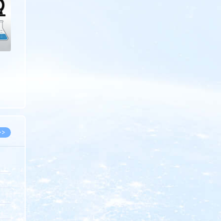
>>
8.07
5.14
5.08