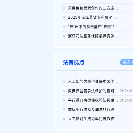
2026.0
采用传统元素创作的二方连续装饰图案作品的独创性及侵权对比认定
2026.0
2025年度江苏省专利预审典型案例
2026.0
“算”出来的参数能否“算数”？
2026.0
浙江司法服务保障最具竞争力营商环境建设典型案例（第二批）含侵...
2026.0
法官视点
更多 
人工智能大模型训练中著作权的合理使用
2026.0
数据权益竞争法保护的裁判路径构建
2026.0
平行进口商标侵权司法判定规则的困境与纾解
2026.0
商标犯罪法益及罪与非罪界限研究
2026.0
人工智能生成内容的著作权司法认定：演进逻辑、现实困境与规则建...
2026.0