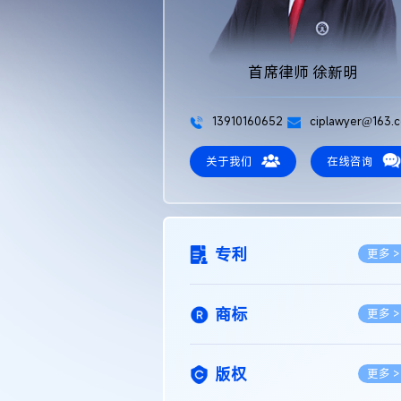
首席律师 徐新明
13910160652
ciplawyer@163.
关于我们
在线咨询
专利
更多 >
商标
更多 >
版权
更多 >