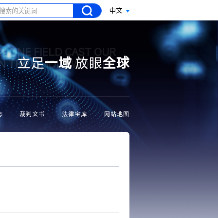
中文
N ONE FIELD CAST OUR
立足
一域
放眼
全球
ON THE WHOLE WORLD
态
裁判文书
法律宝库
网站地图