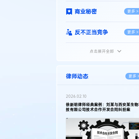
商业秘密
更多 >
反不正当竞争
更多 >
点击展开全部
植物新品种
更多 >
地理标志
更多 >
律师动态
更多 
集成电路布图设计
更多 >
2026.02.10
权律师徐新明接受《中国经营
徐新明律师经典案例：刘某与西安某生物
技术革新下知识产权保护面临新
技有限公司技术合作开发合同纠纷案
技术合同
策略
更多 >
传统文化
更多 >