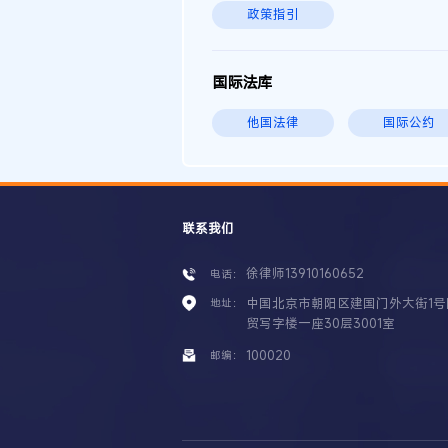
政策指引
国际法库
他国法律
国际公约
联系我们
徐律师13910160652
电话：
中国北京市朝阳区建国门外大街1号
地址：
贸写字楼一座30层3001室
100020
邮编：