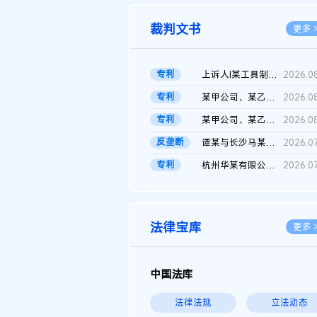
裁判文书
更多 
专利
上诉人I某工具制品有限公司与被上诉人程某及一审被告中华人民共和...
2026.0
专利
某甲公司、某乙公司、某丙公司申请诉前行为保全复议裁定书
2026.0
专利
某甲公司、某乙公司、官某与某丙公司专利申请权权属纠纷 二审判决...
2026.0
反垄断
谭某与长沙马某堆农产品股份有限公司滥用市场支配地位纠纷二审裁...
2026.0
专利
杭州华某有限公司与菲某有限公司侵害发明专利权纠纷
2026.0
法律宝库
更多 
中国法库
法律法规
立法动态