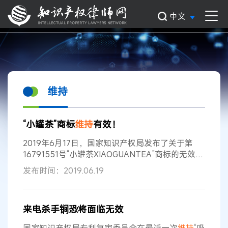
中文
维持
“小罐茶”商标
维持
有效！
2019年6月17日，国家知识产权局发布了关于第
16791551号“小罐茶XIAOGUANTEA”商标的无效宣
告请求裁定书，认为申请人无效宣告理由不成立，
发布时间：2019.06.19
“小罐茶XIAOGUANTEA”商标予以
维持
！ 争议商标
2015年4月23日，北京小罐茶业有限公司向国家知
识产权局商标局申请将“小罐茶XIAOGUANTEA”商
来电杀手锏恐将面临无效
标注册在第30类中，并于2016年6月获得核准注
册。2018年1月，有申请人