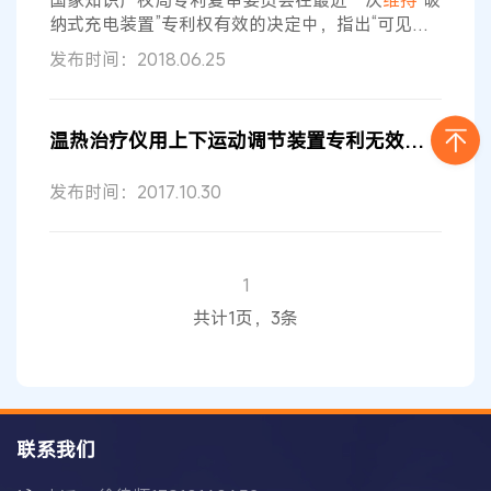
国家知识产权局专利复审委员会在最近一次
维持
“吸
纳式充电装置”专利权有效的决定中，指出“可见，
对比文件2、3、8均公开了卡片的吸纳式传送机
发布时间：2018.06.25
构，对比文件4公开了传送工件的滚轮结构，对比
文件5公开了传送香烟的滚轮结构，但是上述传送
机构输送的介质均与本专利中的移动电源有差异，
温热治疗仪用上下运动调节装置专利无效宣告请求审查决定书
且其未给出可以将类似的滚轮结构用于输送移动电
源，并改进对比文件1的充电过程的技术启示”。也
发布时间：2017.10.30
就是说，专利复审委员会认为“吸纳式充电
1
共计1页，3条
联系我们