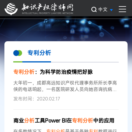
中文
专利分析
专利
分析
：为科学防治疫情把好脉
大年初一，成都高远知识产权代理事务所所长李高
侠的电话响起，一名医院研发人员向她咨询抗病毒
化合物相关
专利
问题。接到电话后，李高侠立即组
发布时间：2020.02.17
织
专利
代理师就该领域展开
专利
检索
分析
，向该研
发人员提出了专业建议。“现在向我们咨询防疫相关
内容的医院与企业研发人员明显增多，几乎每天都
商业
分析
工具Power BI在
专利
分析
中的应用
能接到电话。”李高侠在接受本报记者采访时表示。
“希望可以运用自己的专业优势，为全国抗击疫情做
在多数情况下，
专利
分析
是基于各种
专利
数据进行