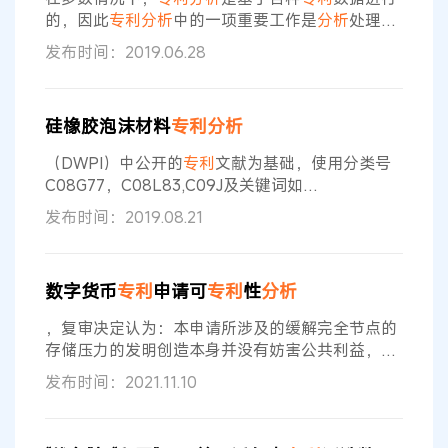
出贡献。”李高侠告诉记者，她是四川
的，因此
专利
分析
中的一项重要工作是
分析
处理
专
利
数据。虽然多种工具（如Excel和一些
专利
分析
发布时间：2019.06.28
系统）已被用于
分析
专利
数据，但利用这些工具应
对某些复杂
分析
时仍存在一些问题。例如，在使用
Excel时需要灵活运用Excel函数，这无疑增加了
分
硅橡胶泡沫材料
专利
分析
析
人员的工具学习成本。而多数
专利
分析
系统是通
过运行
分析
模板实现既定的
分析
任务，因此其提供
（DWPI）中公开的
专利
文献为基础，使用分类号
的
分析
功能有限，难以满足
分析
C08G77，C08L83,C09J及关键词如
“rubber,pore+,sponge?,foam?”等进行检索并逐篇
发布时间：2019.08.21
筛选，以今年6月6日之前公开的
专利
申请为统计
分
析
的数据基础，对硅橡胶泡沫材料的
专利
情况进行
全面检索
分析
。需要注意的是，由于
专利
从申请到
数字货币
专利
申请可
专利
性
分析
公开有18个月的滞后期，因此2017年至2018年的
数据仅供参考。 日本企业实力强劲 笔者经检索发
，复审决定认为：本申请所涉及的缓解完全节点的
现，全球
存储压力的发明创造本身并没有妨害公共利益，只
有在被用于比特币发行、融资、结算、清算等服务
发布时间：2021.11.10
时才会妨害公共利益，因此，不属于
专利
法第五条
第一款限制的
专利
申请，即如果发明创造仅仅存在
滥用才可能导致妨害公共利益的，则通常不应适用