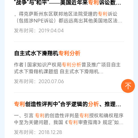
“战争”与“和平”——美国近年来
专利
诉讼数据
分析
专利
法第五条第一款排除其获得
专利
权的可能。 如
上文所述对法定货币与非法定货币的
分析
可知，二
，得克萨斯州东区联邦地区法院受理的
专利
诉讼
者的功能截然不同，法定货币在当前的法律框架内
（包括涉NPE诉讼）都远远高出其他美国地区法
发挥
院，这主要是拜其快速的诉讼程序、倾向于
专利
权
发布时间：2019.04.04
人的陪审团所赐。 图1 2012-2016年美国
专利
侵权
诉讼提出者分布比例 图2 2012-2016年提出美国
专
利
侵权诉讼最多的十个实体 速和为贵：美国
专利
诉
自主式水下滑翔机
专利
分析
讼结局
分析
在NPE的“诉讼—和解”模式的主宰下，
美国
专利
诉讼也往往失焦于诉讼本身。在美国，一
作者 | 国家知识产权局
专利
分析
普及推广项目自主
起
专利
诉讼可能经历
式水下滑翔机课题组 自主式水下滑翔机
（Autonomous Underwater Glider，下称AUG）
发布时间：2020.07.06
是一种控制自身浮力的变化在海中上浮或者下潜的
同时进行滑翔运动的海洋工程装备。AUG在航行时
不需要额外的动力驱动装置，仅靠浮力驱动自身运
专利
创造性评判中“合乎逻辑的
分析
、推理或者有限的试验”的适用
动的特性，能够极大地节约能源消耗，持续观测时
间一般长达几个月，续航能力可达上千公里，在海
一、引言
专利
的创造性评判是
专利
授权和确权程序
洋参数监测、水下搜索
中至为关键问题，我国《
专利
审查指南》规定“如果
发明是所属领域技术人员在现有技术的基础上仅仅
发布时间：2018.12.28
通过合乎逻辑的
分析
、推理或者有限的试验可以得