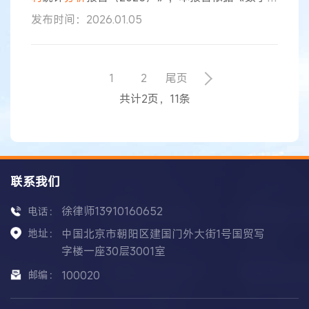
济核心产业分类与国际
专利
分类参照关系表
发布时间：2026.01.05
（2023）》（国知办函规字〔2023〕203号），基
于全球
专利
数据
分析
了全球及中国2016—2024年
数字经济核心产业发明
专利
授权、有效及国际比较
状况。 2024年，中国数字经济核心产业发明
专利
1
2
尾页
授权量为50.0万件，同比增长23.1%，占中国发明
共计2页，11条
专利
授权量的47.8
联系我们
徐律师13910160652
电话：
地址：
中国北京市朝阳区建国门外大街1号国贸写
字楼一座30层3001室
邮编：
100020