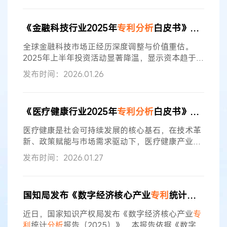
到的，则该发明是显而易见的”。在上述判断过程中
出现的“合乎逻辑的
分析
、推理或者有限的试验”看
《金融科技行业2025年
专利
分析
白皮书》全文发布
似赋予了创造性评判者一定的自由裁量空间，容易
引发对于适用过程中是否融入评判者自身主观性因
全球金融科技市场正经历深度调整与价值重估。
素的忧虑，故为业内所关注。 那么
2025年上半年投资活动显著降温，显示资本趋于高
度谨慎与选择性。然而，人工智能、保险科技等解
发布时间：2026.01.26
决实际痛点的核心领域仍逆势获得关注。近日，知
识产权出版社有限责任公司发布《金融科技行业
2025年
专利
分析
白皮书》。白皮书围绕全球
专利
申
《医疗健康行业2025年
专利
分析
白皮书》全文发布
请趋势、
专利
竞争格局、关键技术支撑与业务应用
场景展开多维度剖析，全面呈现金融科技行业当前
医疗健康是社会可持续发展的核心基石，在技术革
的创新竞争态势。 报告核心观点： 一
新、政策赋能与市场需求驱动下，医疗健康产业正
经历深刻变革。人口老龄化与信息技术突破持续注
发布时间：2026.01.27
入增长动能，推动全球产业格局重构。近日，知识
产权出版社有限责任公司发布《医疗健康行业2025
年
专利
分析
白皮书》。白皮书围绕全球
专利
申请趋
国知局发布《数字经济核心产业
专利
统计
分析
报告
势、
专利
竞争格局、关键技术支撑与业务应用场景
展开多维度剖析，全面呈现医疗健康行业当前的创
近日，国家知识产权局发布《数字经济核心产业
专
新竞争态势。 报告核心观点： 一、2019
利
统计
分析
报告（2025）》，本报告依据《数字经