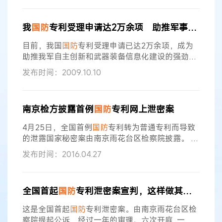
案告诉我们,每个公民和组织都有保守国家秘密、维
护国家安全的义务。 “我只是把自己的专利重新申
我
国防
专利受理申请达2万余项 助推军事创新
请一次而已,为什么有罪 ?”2015年 12 月,因故意泄露
国家秘密被一审法院判处有期徒刑一年六个月的张
目前，我国
国防
专利受理申请已达2万余项，成为
平上诉。2016 年 4
助推我军自主创新和武器装备信息化建设的强劲动
力。谈到
国防
专利制度实施近20年来产生的巨大效
发布时间：2009.10.10
益，总装备部
国防
专利局负责人喜悦之情溢于言
表。 1990年我国首部《
国防
专利条例》颁布施
行，标志着
国防
专利制度正式确立。2004年9月17
南京检方披露首例
国防
专利网上泄密案
日，新修订的《
国防
专利条例》公布，进一步完善
了具有中国特色的
国防
专利法规制度。 目前，我国
4月25日，全国首例
国防
专利转为普通专利而导致
发明专利申请量已连续3年超过国外
的泄露国家秘密案由南京雨花台区检察院披露。 据
悉，2005年至2006年间，孙某从南京某设计研究
发布时间：2016.04.27
院离职时，通过非法复制、记录、存储的方式带走
多份属于国家秘密的技术文档。2013年，孙某在某
学院工作期间，为完成学院对自己的业绩考核任
全国首起
国防
专利泄密案宣判，这样做其实是泄露国家秘密……
务，将明知是秘密级国家秘密的相关技术通过互联
网向国家知识产权局申请普通专利，造成国家秘密
这是全国首起
国防
专利泄密案。由南京雨花台区检
的相关技术在互联网公开。2014年
察院提起公诉，经过一年的审理、六次开庭, 一