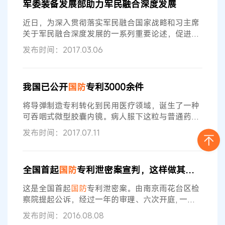
军委装备发展部助力军民融合深度发展
刚刚过去的“八一”建军节，这些不断发展的新变
化，在我国
国防
科技发展史上写下了光辉的篇章。
近日，为深入贯彻落实军民融合国家战略和习主席
靠创新构筑实力 在诸多先进的高技术
关于军民融合深度发展的一系列重要论述，促进
国
防
专利技术向民用领域转化应用，军委装备发展部
发布时间：2017.03.06
国防
知识产权局集中解密了
国防
专利3000余件，
并通过全军武器装备采购信息网进行陆续发布，首
次发布解密
国防
专利信息2346件。 此次
国防
专利
我国已公开
国防
专利3000余件
信息的解密与发布，是
国防
专利制度实施三十多年
来首次，是在军民融合深度发展的大背景下，拓宽
将导弹制造专利转化到民用医疗领域，诞生了一种
军民之间科技信息交流互动、推动“军转民
可吞咽式微型胶囊内镜。病人服下这粒与普通药物
胶囊同样大小的内镜后，微型胶囊内镜可沿着人体
发布时间：2017.07.11
食道肠胃系统蠕动并实时拍摄视频和照片，其造影
清晰，而且无痛无创、安全便捷。这是以色列军工
专利向民用领域转化的典型案例。继日前北京科博
全国首起
国防
专利泄密案宣判，这样做其实是泄露国家秘密
会首设军民融合科技成果展区后，日前，在由国家
知识产权局、
国防
知识产权局主办的军民融合知识
这是全国首起
国防
专利泄密案。由南京雨花台区检
产权专题展上，近2000件解密
国防
专利亮相展会
察院提起公诉，经过一年的审理、六次开庭, 一
审、二审法院均判决孙杏国构成故意泄露国家秘密
发布时间：2016.08.08
罪,处有期徒刑一年六个月。 国家安全无小事。此