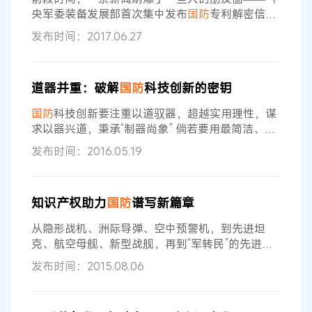
论和政策的主流观点提出了很多不同的
央军委装备发展部首次集中发布
国防
专利解密信
息”。人们不禁要问：
国防
专利能否被成功唤醒？
发布时间：2017.06.27
长期以来，由于我国
国防
专利制度“重定密、轻解
密”，许多优秀
国防
专利技术长期“沉睡”在保险柜
中。这次解密，是否意味着
国防
专利将走出保险柜
道器并重：破解
国防
科技创新的密钥
得到真正运用？ 也有人认为，
国防
专利的解密只是
一个小小插曲。还有人说，
国防
知识产权得不到保
国防
科技创新要注重以道驭器，超越实用理性，谋
护，
国防
专利要转化为民用技术是天方夜谭
求以器兴道，秉承“制器尚象” 倘若要用最简洁、最
契合的语言来浓缩中国科技思想的精髓与要诀的
发布时间：2016.05.19
话，那就不能回避两个词语之间的关联，即“道”与
“器”。作为中国传统文化特有的范畴，这两个词语
背后蕴含的思想，是破解
国防
科技创新的密钥。习
知识产权助力
国防
谱写新篇章
主席最近指出，我军必须高度重视战略前沿技术发
展，通过自主创新掌握主动，见之于未萌、识之于
从隐形战机、洲际导弹、空中预警机，到先进坦
未发。要抓紧搞好创新性、突破性成果转化
克、航空母舰、新型战舰，再到“军转民”的先进技
术及设备的广泛应用……改革开放以来特别是近年
发布时间：2015.08.06
来，伴随我国自主创新能力不断加强，军工知识产
权创造和运用步伐加快，不仅使
国防
工业摆脱了“跟
跑”的局面，也使一些民用技术领域受益匪浅。回顾