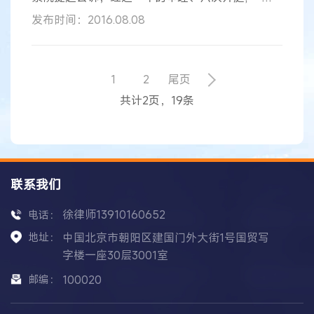
审、二审法院均判决孙杏国构成故意泄露国家秘密
发布时间：2016.08.08
罪,处有期徒刑一年六个月。 国家安全无小事。此
案告诉我们,每个公民和组织都有保守国家秘密、维
护国家安全的义务。 “我只是把自己的专利重新申
请一次而已,为什么有罪 ?”2015年 12 月,因故意泄露
1
2
尾页
国家秘密被一审法院判处有期徒刑一年六个月的张
共计2页，19条
平上诉。2016 年 4
联系我们
徐律师13910160652
电话：
地址：
中国北京市朝阳区建国门外大街1号国贸写
字楼一座30层3001室
邮编：
100020