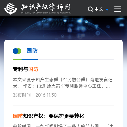
中文
国防
专利与
国防
本文来源于知产生态群（军民融合群）肖进发言记
录。 作者：肖进 原火箭军专利服务中心主任，高
级工程师。自1985年底参与
国防
知识产权工作，曾
发布时间：2016.11.30
代表火箭军参加了«
国防
专利条例»起草和以后的修
改工作，承担过«装备采购知识产权管理»,«军队科
研院所知识产权管理»等课题的研究，发表过多篇
国防
知识产权：要保护更要转化
探讨
国防
专利制度特点与机制，使用付费问题，权
利归属等方面问题的文章，对目前
国防
知识产权理
前段时间，一条新闻刷爆了一些人的朋友圈——“中