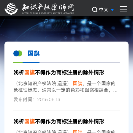
中文
国旗
浅析
国旗
不得作为商标注册的除外情形
（北京知识产权法院 逯遥）
国旗
，是一个国家的
象征性标志，通常以一定的色彩和图案相组合，反
映出一个国家的政治特色和历史文化传统。由于
国
发布时间：2016.06.13
旗
的图案多表现为具有一定显著特征的标识，我国
时常有人尝试将外国的
国旗
或与
国旗
相近的图形申
请注册为商标。出于政治原因，外国的
国旗
及与
国
浅析
国旗
不得作为商标注册的除外情形
旗
相近似的图形一般是不能作为商标使用的，更不
能作为商标注册，这在《保护工业产权巴黎公约》
（北京知识产权法院 逯遥）
国旗
，是一个国家的