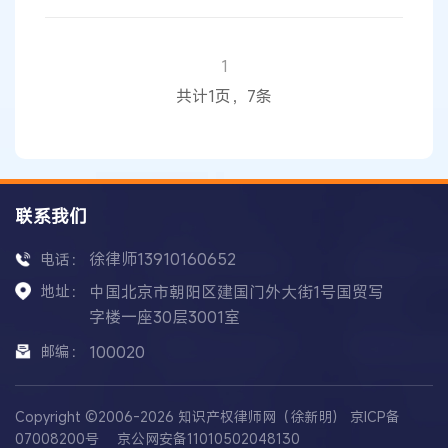
央官微表示“
国旗
、国徽的版权也是贵公司的？”并
@视觉中国影像。 对于此事，北京青年报记者致电
视觉中国客服电话，对方表示，对于
国旗
、国徽一
1
事，稍后将有专人回复。但是截至发稿时，北青报
共计1页，7条
记者暂未接到这一回复。不过，北青报
联系我们
徐律师13910160652
电话：
地址：
中国北京市朝阳区建国门外大街1号国贸写
字楼一座30层3001室
邮编：
100020
Copyright ©2006-2026 知识产权律师网（徐新明）
京ICP备
07008200号
京公网安备11010502048130