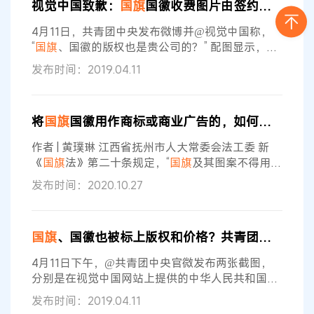
视觉中国致歉：
国旗
国徽收费图片由签约供稿人提供，审核不严
接受，而不受语言和文化的限制。
国旗
是人们表达
对国家热爱之情的代名词。在菲律宾独立日，菲律
4月11日，共青团中央发布微博并@视觉中国称，
宾国内到处展示着
国旗
以表达人们对这一节日的
“
国旗
、国徽的版权也是贵公司的？” 配图显示，
国
旗
和国徽的图片出现在了视觉中国的版权图库中。
发布时间：2019.04.11
其中，国徽照片版权标注为视觉中国，图片为限价
图片，用于内文（报纸、网站、杂志内页）不低于
150元，整版跨页（报纸、杂志）不低于500元，
将
国旗
国徽用作商标或商业广告的，如何监管界定？
杂志封面不低于1000元，商业价格使用另议。
国
旗
的照片标注为编辑图片，如需商业用途，则需致
作者 | 黄璞琳 江西省抚州市人大常委会法工委 新
电客服。 共青团中央发布微博并
《
国旗
法》第二十条规定，“
国旗
及其图案不得用作
商标、授予专利权的外观设计和商业广告，不得用
发布时间：2020.10.27
于私人丧事活动等不适宜的情形。”新《国徽法》第
十三条第一项第二项规定，国徽及其图案不得用于
“商标、授予专利权的外观设计、商业广告”和“日常
国旗
、国徽也被标上版权和价格？共青团中央质问视觉中国
用品、日常生活的陈设布置”。 据此，除国家知识
产权局在商标注册审查和专利授权审查中，对将
国
4月11日下午，@共青团中央官微发布两张截图，
旗
国徽及其图案用于商标或者
分别是在视觉中国网站上提供的中华人民共和国
国
旗
和国徽图案的截屏。截屏中带有“版权所有：视觉
发布时间：2019.04.11
中国”的版权声明以及如用于商业的咨询电话。团中