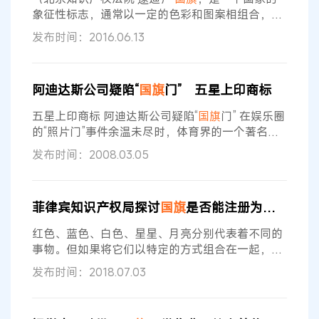
及包括我国在内的多国商标法中均有明确规定
象征性标志，通常以一定的色彩和图案相组合，反
映出一个国家的政治特色和历史文化传统。由于
国
发布时间：2016.06.13
旗
的图案多表现为具有一定显著特征的标识，我国
时常有人尝试将外国的
国旗
或与
国旗
相近的图形申
请注册为商标。出于政治原因，外国的
国旗
及与
国
阿迪达斯公司疑陷“
国旗
门” 五星上印商标
旗
相近似的图形一般是不能作为商标使用的，更不
能作为商标注册，这在《保护工业产权巴黎公约》
五星上印商标 阿迪达斯公司疑陷“
国旗
门” 在娱乐圈
及包括我国在内的多国商标法中均有明确规定
的“照片门”事件余温未尽时，体育界的一个著名体
育用品公司adidas又因为被怀疑滥用中国五星红
发布时间：2008.03.05
旗，而陷入了“
国旗
门”事件。日前有消息称，
adidas旗下至少两款奥运系列运动袋及Polo恤采用
国旗
“红底黄五星”作基本图案，在五星中最大的一
菲律宾知识产权局探讨
国旗
是否能注册为商标
颗内，印着adidas三叶草的标志，有人怀疑此举可
能违反《
国旗
法》。据悉，adidas曾回应表示，若
红色、蓝色、白色、星星、月亮分别代表着不同的
事件引起
事物。但如果将它们以特定的方式组合在一起，那
么其就变成了象征着菲律宾国家和人民的一种标
发布时间：2018.07.03
志。 标志究竟有什么作用呢？一个标志可将最深远
的价值简化为一种单一的形式或形状（例如心形代
表着爱，鸽子象征着和平）并且可为大众所理解、