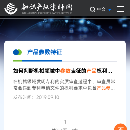
中文
产品参数特征
如何判断机械领域中
参数
表征的
产品
权利要求的创造性
在机械领域发明专利的实质审查过程中，审查员常
常会遇到专利申请文件的权利要求中包含
产品
参数
特征
的限定，尤其常见的是，申请人发现对比文件
发布时间：2019.09.10
的
产品
与本申请的结构相近，就会在权利要求中加
入结构
参数
的限定并强调该
参数
使得本申请的技术
方案取得突出的技术效果。那么此时审查员应当如
何审定
产品
参数特征
的加入是否使得权利要求的技
1
术方案具备了创造性呢？本文将通过一个具体案例