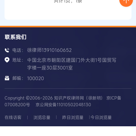
共计1页，1条
对该问题进行探讨。 本发明的技术主题是一种
联系我们
徐律师13910160652
电话：
地址：
中国北京市朝阳区建国门外大街1号国贸写
字楼一座30层3001室
邮编：
100020
Copyright ©2006-2026 知识产权律师网（徐新明）
京ICP备
07008200号
京公网安备11010502048130
在线访客
浏览总量
昨日浏览量
今日浏览量