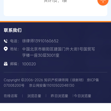
共计1页，1条
赛，参赛者也都是风华正茂的
少年
联系我们
徐律师13910160652
电话：
地址：
中国北京市朝阳区建国门外大街1号国贸写
字楼一座30层3001室
邮编：
100020
Copyright ©2006-2026 知识产权律师网（徐新明）
京ICP备
07008200号
京公网安备11010502048130
在线访客
浏览总量
昨日浏览量
今日浏览量