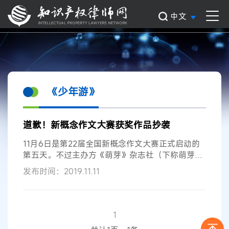
中文
《少年游》
道歉！新概念作文大赛获奖作品抄袭
11月6日是第22届全国新概念作文大赛正式启动的
第五天。不过主办方《萌芽》杂志社（下称萌芽）
却对外发布通报称，第21届大赛二等奖获奖作品
发布时间：2019.11.11
《古董》抄袭作家北南的作品《碎玉投珠》，已取
消其成绩，并向作家北南道歉。 《古董》一文收录
在已经出版的汇编作品《
少年游
-第21届全国新概
念作文大赛获奖作品选》（下称《
少年游
》）中，
1
而以“
少年
文学”“创新”作为标签的全国新概念作文大