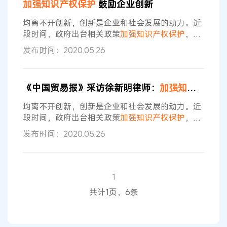
加强
知识产权保护
鼓励企业创新
验室体系，发展社会研发机构。深化国际科技合
作。
加强
知识产权保护
。实行重点项目攻关“揭榜挂
均离不开创新，创新是企业和社会发展的动力。近
帅”，谁能干就让谁干。 “我国的确存在
段时间，政府出台相关政策
加强
知识产权保护
，对
鼓励企业创新将起到重要作用。 在
知识产权
方面，
发布时间：2020.05.26
《政府工作报告》指出，提高科技创新支撑能力。
稳定支持基础研究和应用基础研究，引导企业增加
研发投入。加快建设国家实验室，重组国家重点实
《中国贸易报》采访徐新明律师：
加强
知识产权保护
验室体系，发展社会研发机构。深化国际科技合
作。
加强
知识产权保护
。实行重点项目攻关“揭榜挂
均离不开创新，创新是企业和社会发展的动力。近
帅”，谁能干就让谁干。 “我国的确存在
段时间，政府出台相关政策
加强
知识产权保护
，对
鼓励企业创新将起到重要作用。 在
知识产权
方面，
发布时间：2020.05.26
《政府工作报告》指出，提高科技创新支撑能力。
稳定支持基础研究和应用基础研究，引导企业增加
研发投入。加快建设国家实验室，重组国家重点实
验室体系，发展社会研发机构。深化国际科技合
1
作。
加强
知识产权保护
。实行重点项目攻关“揭榜挂
共计1页，6条
帅”，谁能干就让谁干。 “我国的确存在