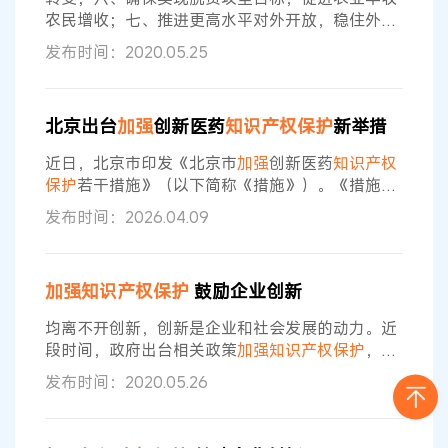
农民增收；七、推进更高水平对外开放，稳住外贸
外资基本盘；八、围绕保障和改善民生，推动社会
发布时间：2020.05.25
事业改革发展。 关于
知识产权
工作，报告在第四部
分“依靠改革激发市场主体活力，增强发展新动能”
中指出： 提高科技创新支撑能力。稳定支持基础研
北京出台
加强
创新医药
知识产权保护
新举措
究和应用基础研究，引导企业增加研发投入。加快
建设国家实验室，重组国家重点实验室体系，发展
近日，北京市印发《北京市
加强
创新医药
知识产权
社会研发机构。深化国际科技合作。
加强
知识产权
保护
若干措施》（以下简称《措施》）。《措施》
保护
紧扣医药产业创新发展需求，围绕“建立工作机制、
发布时间：2026.04.09
强化企业承诺、健全纠纷处理、优化服务供给、
加
强
宣传培训”等工作，推出五大方面13项具体举措。
一是强化协同联动，建立健全工作机制。明确建立
加强
知识产权保护
鼓励企业创新
创新医药
知识产权
跨部门会商机制和信息共享机
制，部门协同开展联合研判、政策会商，实现
知识
均离不开创新，创新是企业和社会发展的动力。近
产权
案件办理结果、药品三类声明等信息互通
段时间，政府出台相关政策
加强
知识产权保护
，对
鼓励企业创新将起到重要作用。 在
知识产权
方面，
发布时间：2020.05.26
《政府工作报告》指出，提高科技创新支撑能力。
稳定支持基础研究和应用基础研究，引导企业增加
研发投入。加快建设国家实验室，重组国家重点实