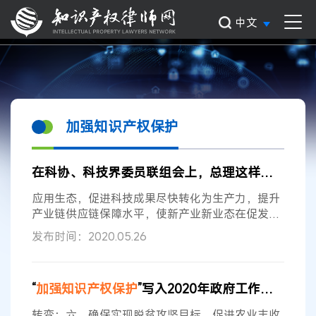
中文
加强知识产权保护
在科协、科技界委员联组会上，总理这样谈
知识产
应用生态，促进科技成果尽快转化为生产力，提升
产业链供应链保障水平，使新产业新业态在促发
展、扩消费、惠民生中发挥更大作用。创新源自人
发布时间：2020.05.26
的自由创造。要深化科技领域“放管服”改革，为科
技人员潜心探索松绑减负，大胆起用青年人才挑大
梁，
加强
知识产权保护
，使创造性劳动获得社会尊
“
加强
知识产权保护
”写入2020年政府工作报告
重和应有报酬，为创新驱动发展不断注入动力。
转变；六、确保实现脱贫攻坚目标，促进农业丰收