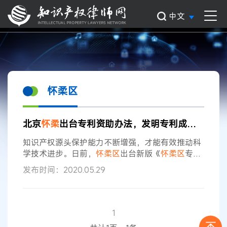
中文
怀柔区
北京
怀柔
出台专利资助办法，发明专利成功转化可奖20万元
知识产权源头保护能力不断增强，才能有效推动科
学技术进步。日前，
怀柔区
出台新版《
怀柔区
专利
资助办法(试行)》，鼓励区内的社会组织和个人发
发布时间：2020.05.29
明创造，助力
怀柔
科学城创新基地建设。其中，发
明专利成功转化项目，最高资助金额可达20万元。
据悉，一季度，
怀柔区
专利申请量565件，授权量
294件，同比增长15.76%。截至目前，共有有效发
1
明专利1846件。新版《办法》的出台，将进一步促