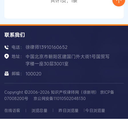
共计1页，1条
进
怀柔区
高精尖产业发展
联系我们
徐律师13910160652
电话：
地址：
中国北京市朝阳区建国门外大街1号国贸写
字楼一座30层3001室
邮编：
100020
Copyright ©2006-2026 知识产权律师网（徐新明）
京ICP备
07008200号
京公网安备11010502048130
在线访客
浏览总量
昨日浏览量
今日浏览量