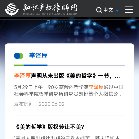
中文
李泽厚
李泽厚
声明从未出版《美的哲学》一书，出版方：系合法出版物
5月29日上午，90岁高龄的哲学家
李泽厚
通过中国
社会科学院哲学研究所研究员刘悦笛个人微信公众
号发布声明称，贵州人民出版社出版的三卷本
发布时间：2020.06.02
（《美的哲学》《我的哲学提纲》《走我自己的
路》，作者
李泽厚
）改窜书名及篇章内容，不能如
实表达作者的观点和看法，“不承认它们仍属我的著
《美的哲学》版权转让不美？
作，望读者谅之”。 当日下午，授权贵州人民出版
社出版上述
李泽厚
作品的京贵传媒（北京）有限公
“贵州人民出版社出版的三卷本拙著，既未通知本