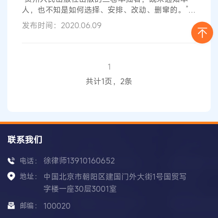
司对此回应称，上述作品为合法出版物，受
人，也不知是如何选择、安排、改动、删窜的。”
“三卷本拙著，其篇章版权已归属台北三民书局，但
发布时间：2020.06.09
贵州人民出版社未经作者同意，改窜书名及篇章内
容，并不能如实表达我的观点和看法。” 5月29日
以来，著名哲学家、美学家
李泽厚
连发声明“抵制”
贵州人民出版社出版其图书《美的哲学》《我的哲
1
学提纲》和《走我自己的路》一事持续发酵。
李泽
共计1页，2条
厚
称虽然已将争议作品的著作财产权授出
联系我们
徐律师13910160652
电话：
地址：
中国北京市朝阳区建国门外大街1号国贸写
字楼一座30层3001室
邮编：
100020