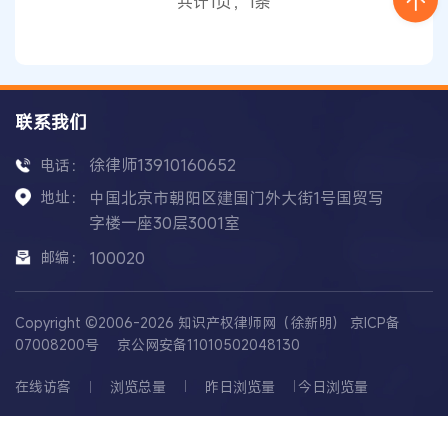
共计1页，1条
洋参数监测、
水下
搜索
联系我们
徐律师13910160652
电话：
地址：
中国北京市朝阳区建国门外大街1号国贸写
字楼一座30层3001室
邮编：
100020
Copyright ©2006-2026 知识产权律师网（徐新明）
京ICP备
07008200号
京公网安备11010502048130
在线访客
浏览总量
昨日浏览量
今日浏览量