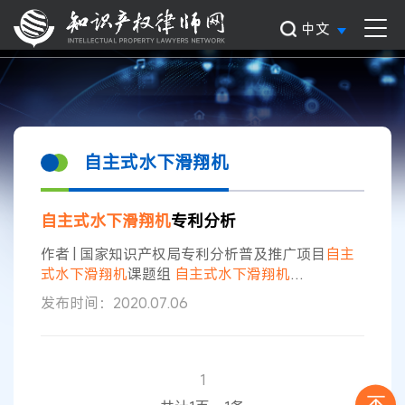
中文
自主式水下滑翔机
自主
式
水下滑翔机
专利分析
作者 | 国家知识产权局专利分析普及推广项目
自主
式
水下滑翔机
课题组
自主
式
水下滑翔机
（Autonomous Underwater Glider，下称AUG）
发布时间：2020.07.06
是一种控制自身浮力的变化在海中上浮或者下潜的
同时进行
滑翔
运动的海洋工程装备。AUG在航行时
不需要额外的动力驱动装置，仅靠浮力驱动自身运
动的特性，能够极大地节约能源消耗，持续观测时
1
间一般长达几个月，续航能力可达上千公里，在海