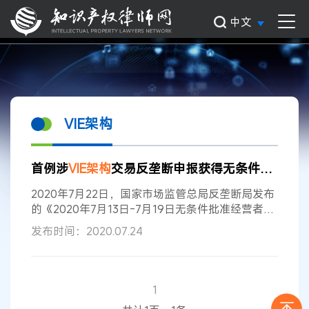
中文
VIE架构
首例涉
VIE
架构
交易反垄断申报获得无条件批准
2020年7月22日，国家市场监管总局反垄断局发布
的《2020年7月13日-7月19日无条件批准经营者集
中案件列表》显示，“上海明察哲刚管理咨询有限公
发布时间：2020.07.24
司与环胜信息技术（上海）有限公司新设合营企业
案”已于7月16日取得无条件批准。 据公开信息显
示，该交易为“首例”正式立案的涉
VIE
架构
的经营者
集中申报。此前，本案4月20日发布的《经营者集
1
中简易案件公示表》中明确提及，上海明察哲刚管