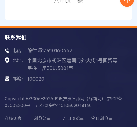
共计1页，1条
理咨询
联系我们
徐律师13910160652
电话：
地址：
中国北京市朝阳区建国门外大街1号国贸写
字楼一座30层3001室
邮编：
100020
Copyright ©2006-2026 知识产权律师网（徐新明）
京ICP备
07008200号
京公网安备11010502048130
在线访客
浏览总量
昨日浏览量
今日浏览量