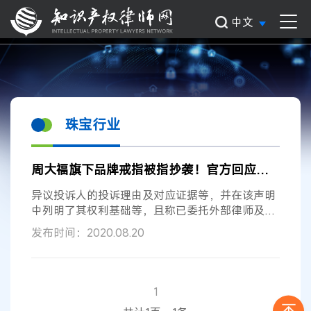
中文
珠宝行业
周大福旗下品牌戒指被指抄袭！官方回应……
异议投诉人的投诉理由及对应证据等，并在该声明
中列明了其权利基础等，且称已委托外部律师及代
理机构进行证据收集整理并将采取后续法律措施维
发布时间：2020.08.20
护自身合法权利。 该事件因涉及知名品牌及近年来
备受关注的
珠宝行业
知识产权保护问题，引发广泛
热议，本报将关注事件后续进展。 近年来，我国成
功跻身于全球重要的
珠宝
首饰生产国和消费国行
1
列，
珠宝
产业快速发展，但其发展深受形象产品高