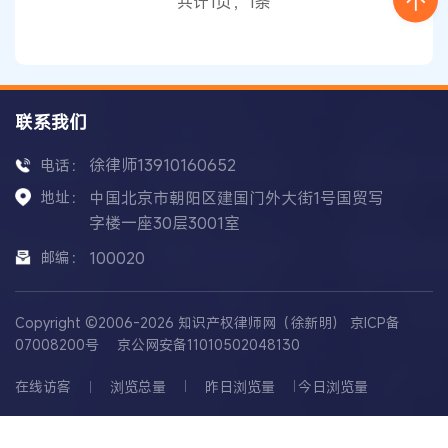
共计1页，1条
度同质、创意设计盲目跟风、知识产权保护意识薄
弱和
联系我们
徐律师13910160652
电话：
地址：
中国北京市朝阳区建国门外大街1号国贸写
字楼一座30层3001室
邮编：
100020
Copyright ©2006-2026 知识产权律师网（徐新明）
京ICP备
07008200号
京公网安备11010502048130
在线访客
浏览总量
昨日浏览量
今日浏览量