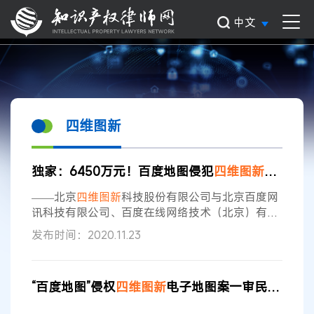
中文
四维图新
独家：6450万元！百度地图侵犯
四维图新
电子地
——北京
四维图新
科技股份有限公司与北京百度网
讯科技有限公司、百度在线网络技术（北京）有限
公司、百度云计算技术（北京）有限公司著作权侵
发布时间：2020.11.23
权及不正当竞争纠纷案 11月20日晚间，北京
四维图
新
科技股份有限公司（简称
四维图新
公司）在巨潮
资讯网披露了其与百度旗下三家公司之间著作权侵
“百度地图”侵权
四维图新
电子地图案一审民事判决书
权及不正当竞争纠纷案的进展。 据公告披露，
2017年，
四维图新
公司就与北京百度网讯科技有限